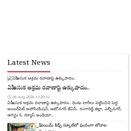
Latest News
ఏపీ ఇసుక అక్రమ రవాణాపై ఉక్కుపాదం..
06 Aug 2026 17:20:10
ఏపీ ఇసుక అక్రమ రవాణాపై ఉక్కుపాదం.. రెండు లారీలు పట్టించిన పెద్ద
అంబర్‌పేట్ అసోసియేషన్, ఆటోనగర్ జేఏసీ.. రంగారెడ్డి జిల్లా, ఎల్బీనగర్,
ఆగస్టు 6, న్యూస్ ఇండియా...
ప్రీ ఎయిమ్ కిడ్స్ స్కూల్‌లో ఘనంగా బోనాల