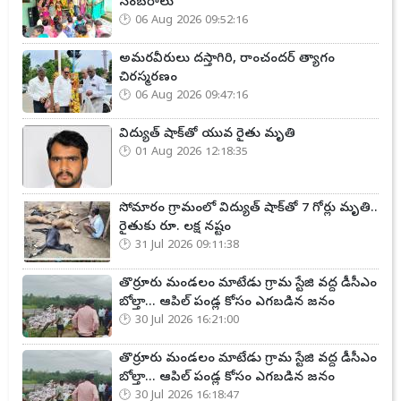
సంబరాలు
06 Aug 2026 09:52:16
అమరవీరులు దస్తాగిరి, రాంచందర్ త్యాగం
చిరస్మరణం
06 Aug 2026 09:47:16
విద్యుత్ షాక్‌తో యువ రైతు మృతి
01 Aug 2026 12:18:35
సోమారం గ్రామంలో విద్యుత్ షాక్‌తో 7 గోర్లు మృతి..
రైతుకు రూ. లక్ష నష్టం
31 Jul 2026 09:11:38
తొర్రూరు మండలం మాటేడు గ్రామ స్టేజి వద్ద డీసీఎం
బోల్తా... ఆపిల్ పండ్ల కోసం ఎగబడిన జనం
30 Jul 2026 16:21:00
తొర్రూరు మండలం మాటేడు గ్రామ స్టేజి వద్ద డీసీఎం
బోల్తా... ఆపిల్ పండ్ల కోసం ఎగబడిన జనం
30 Jul 2026 16:18:47