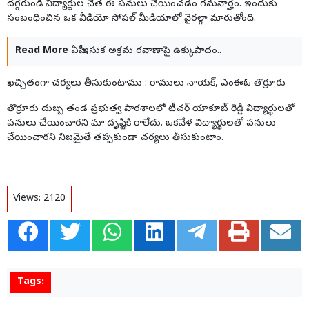
దగ్గరుండి విద్యార్థుల చేత ఈ పనులు చేయించడం గమనార్హం. ఇందుకు
సంబంధించిన ఒక వీడియో సోషల్ మీడియాలో వైరల్గా మారుతోంది.
Read More
ఏపీ ఇసుక అక్రమ రవాణాపై ఉక్కుపాదం..
ఖచ్చితంగా చర్యలు తీసుకుంటాము : రాములు నాయక్, ఎంఈఓ తొర్రూరు
తొర్రూరు దుబ్బ తండ ప్రభుత్వ పాఠశాలలో టీచర్ యాకూబ్ రెడ్డి విద్యార్థులతో
పనులు చేయించారని మా దృష్టికి రాలేదు. ఒకవేళ విద్యార్థులతో పనులు
చేయించారని నిజమైతే తప్పకుండా చర్యలు తీసుకుంటాం.
Views:
2120
Tags: