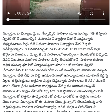
విద్యార్థులకు విద్యాబుద్ధులు నేర్పాల్సిన పాఠశాల యాజమాన్యం గతి తప్పింది.
స్వీపర్ తో చేయించాల్సిన పనులను విద్యార్థుల చేత చేయిస్తున్నారు.
సభ్యసమాజం సిగ్గు పడే విధంగా పాఠశాల విద్యార్థుల చేత చెత్తను
ఉడిపిస్తున్నారు. అవమానకరమైన ఈ సంఘటన మహబూబాబాద్ జిల్లా
తొర్రూరు మండలం దుబ్బ తండ పాఠశాలలో ఆలస్యంగా వెలుగులోకి వచ్చింది.
వేసవి సెలవులు ముగిశాక పాఠశాల మళ్ళీ తెరుచుకోగానే, పాఠశాల గదులు
అధిక దుమ్ము ధూళితో నిర్మానుష్యంగా మారటంతో పాఠశాల స్వీపర్
చేయవలసిన పనులను మొదటి రోజు ఎంతో సంతోషంగా పాఠశాలకు వచ్చిన
విద్యార్థుల చేత చీపురు పట్టి ఉడిపించడంతో ఉపాధ్యాయుడు యాకూబ్ రెడ్డి పై
పిల్లల తల్లిదండ్రులు ఆగ్రహం వ్యక్తం చేస్తున్నారు.పాఠశాలలు తెరవక ముందే
వారం రోజుల క్రితం బడిబాట కార్యక్రమం చేపట్టడం జరిగింది.అప్పుడే
పాఠశాలలను శుభ్రం చేసుకోవచ్చు కదా అని స్థానికులు చెబుతున్నారు.కానీ
విద్యార్థులతో చెత్తను ఊడ్పించడంతో పాటు వారితోనే ఆ చెత్తను బయట
వేయించారు. విద్యార్థులతో ఈ పనులు చేయిస్తున్నారని తెలుసుకున్న వారి
తల్లిదండ్రులు పాఠశాల యాజమాన్యాన్ని తగిన చర్యలు తీసుకోవాలని