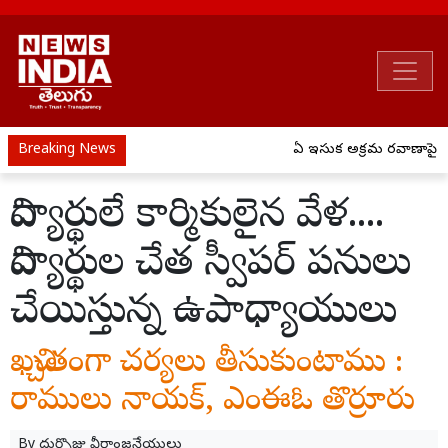
Breaking News
ఏపీ ఇసుక అక్రమ రవాణాపై ఉక్
విద్యార్థులే కార్మికులైన వేళ....
విద్యార్థుల చేత స్వీపర్ పనులు
చేయిస్తున్న ఉపాధ్యాయులు
ఖచ్చితంగా చర్యలు తీసుకుంటాము :
రాములు నాయక్, ఎంఈఓ తొర్రూరు
By
దుర్సొజు వీరాంజనేయులు