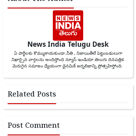
News India Telugu Desk
ఏ పార్టీలకు కొమ్ముకాయకుండా..నీతి , నిజాయితీలే పెట్టుబడులుగా
నిఖార్సైన వార్తలను అందిస్తోంది న్యూస్ ఇండియా తెలుగు దినపత్రిక.
మెరుగైన సమాజం ధ్యేయంగా డైనమిక్ జర్నలిజాన్ని ప్రోత్సహిస్తోంది.
Related Posts
Post Comment