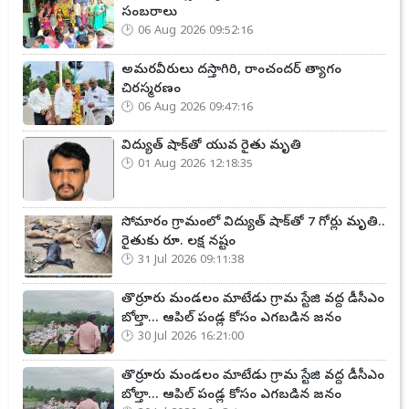
సంబరాలు
06 Aug 2026 09:52:16
అమరవీరులు దస్తాగిరి, రాంచందర్ త్యాగం
చిరస్మరణం
06 Aug 2026 09:47:16
విద్యుత్ షాక్‌తో యువ రైతు మృతి
01 Aug 2026 12:18:35
సోమారం గ్రామంలో విద్యుత్ షాక్‌తో 7 గోర్లు మృతి..
రైతుకు రూ. లక్ష నష్టం
31 Jul 2026 09:11:38
తొర్రూరు మండలం మాటేడు గ్రామ స్టేజి వద్ద డీసీఎం
బోల్తా... ఆపిల్ పండ్ల కోసం ఎగబడిన జనం
30 Jul 2026 16:21:00
తొర్రూరు మండలం మాటేడు గ్రామ స్టేజి వద్ద డీసీఎం
బోల్తా... ఆపిల్ పండ్ల కోసం ఎగబడిన జనం