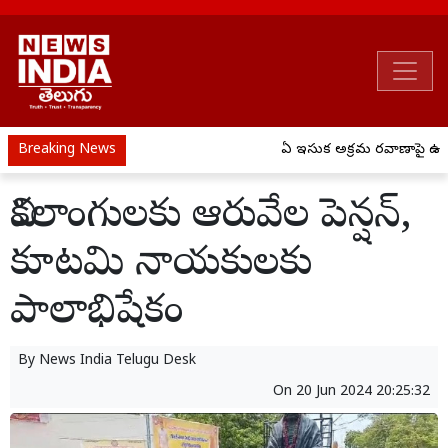
Breaking News
ఏపీ ఇసుక అక్రమ రవాణాపై ఉక్కు
వికలాంగులకు ఆరువేల పెన్షన్,
కూటమి నాయకులకు
పాలాభిషేకం
By
News India Telugu Desk
On
20 Jun 2024 20:25:32