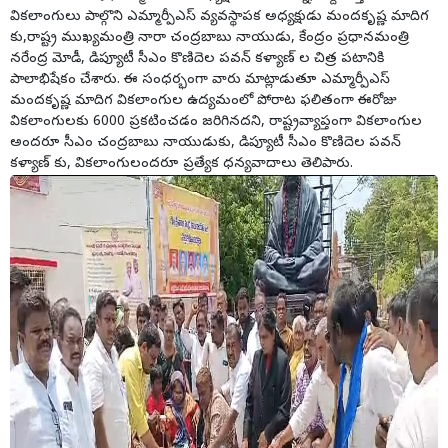
వికలాంగులు పాల్గొని ఎమ్మార్పీఎస్ వ్యవస్థాపక అధ్యక్షుడు మందకృష్ణ మాదిగ
కు,రాష్ట్ర ముఖ్యమంత్రి నారా చంద్రబాబు నాయుడు, కేంద్రం ప్రధానమంత్రి
నరేంద్ర మోడీ, డిప్యూటీ సీఎం కొణిదెల పవన్ కళ్యాణ్ ల చిత్ర పటానికి
పాలాభిషేకం చేశారు. ఈ సంధర్భంగా వారు మాట్లాడుతూ ఎమ్మార్పీఎస్
మందకృష్ణ మాదిగ వికలాంగుల ఉద్యమంలో పోరాట ఫలితంగా ఈరోజు
వికలాంగులకు 6000 ప్రకటించడం జరిగినదని, రాష్ట్రవ్యాప్తంగా వికలాంగుల
అందరూ సీఎం చంద్రబాబు నాయుడుకు, డిప్యూటీ సీఎం కొణిదెల పవన్
కళ్యాణ్ కు, వికలాంగులందరూ ప్రత్యేక ధన్యవాదాలు తెలిపారు.