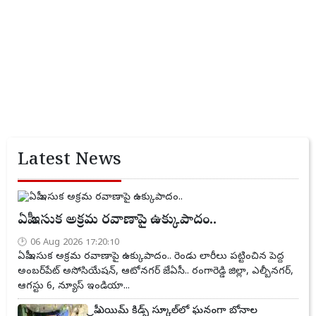
Latest News
ఏపీ ఇసుక అక్రమ రవాణాపై ఉక్కుపాదం..
06 Aug 2026 17:20:10
ఏపీ ఇసుక అక్రమ రవాణాపై ఉక్కుపాదం.. రెండు లారీలు పట్టించిన పెద్ద
అంబర్‌పేట్ అసోసియేషన్, ఆటోనగర్ జేఏసీ.. రంగారెడ్డి జిల్లా, ఎల్బీనగర్,
ఆగస్టు 6, న్యూస్ ఇండియా...
ప్రీ ఎయిమ్ కిడ్స్ స్కూల్‌లో ఘనంగా బోనాల