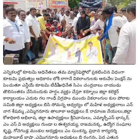
ఎన్నికలల్లో కూటమి అధినేతలు తమ మ్యానిఫెస్టోలో ప్రకటించిన విధంగా
కూటమి ప్రభుత్వం అధికారం లోకి రాగానే వికలాంగులకు ఆరువేల పెంక్షన్ ను
పెంచుతూ ఎన్డీయే కూటమి టీడీపీ అధినేత సిఎం చంద్రబాబు నాయుడు
తొలిసంతకం చేసినందుకు హర్షం వ్యక్తం చేస్తూ కర్నూలు జిల్లా కలెక్టర్
కార్యాలయం ఎదుట గల గాంధీ విగ్రహం ముందు వికలాంగుల కుల పోరాట
సమితి జిల్లా అధ్యక్షులు బిసి సోమన్న ఆధ్వర్యం లో మహిళ అధ్యక్షురాలు ఎన్
నాగ శేషమ్మ ,ఎమ్మిగనూరు తాలూకా అధ్యక్షులు కే. రామాంజ నేయులు,జిల్లా
కోశాధికారి అభిలాష, జిల్లా ఉపాధ్యక్షులు శ్రీనివాసులు, ఎమ్మార్పీఎస్ భాస్కర్,
ఎం ఎస్ వి అధ్యక్షులు గుండా ల ఈశ్వరయ్య, రాజమనక్క, ఉద్యోగ సంఘాల
కృష్ణ, గోనెగండ్ల మండల అధ్యక్షులు ఎం సుంకన్న, ప్రధాన కార్యదర్శి
మహబూబ్ బాషా ,ఎమ్మిగనూరు అధ్యక్షులు బి రంగన్న, పెద్ద ఎత్తున