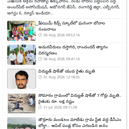
ఏపీ ఇసుక అక్రమ రవాణాపై ఉక్కుపాదం.. రెండు లారీలు పట్టించిన పెద్ద
అంబర్‌పేట్ అసోసియేషన్, ఆటోనగర్ జేఏసీ.. రంగారెడ్డి జిల్లా, ఎల్బీనగర్,
ఆగస్టు 6, న్యూస్ ఇండియా...
ప్రీ ఎయిమ్ కిడ్స్ స్కూల్‌లో ఘనంగా బోనాల
సంబరాలు
06 Aug 2026 09:52:16
అమరవీరులు దస్తాగిరి, రాంచందర్ త్యాగం
చిరస్మరణం
06 Aug 2026 09:47:16
విద్యుత్ షాక్‌తో యువ రైతు మృతి
01 Aug 2026 12:18:35
సోమారం గ్రామంలో విద్యుత్ షాక్‌తో 7 గోర్లు మృతి..
రైతుకు రూ. లక్ష నష్టం
31 Jul 2026 09:11:38
తొర్రూరు మండలం మాటేడు గ్రామ స్టేజి వద్ద డీసీఎం
బోల్తా... ఆపిల్ పండ్ల కోసం ఎగబడిన జనం