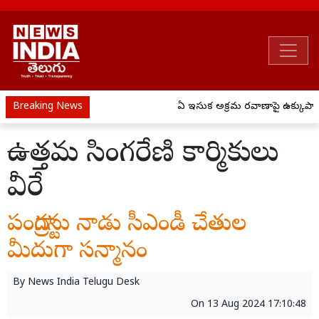
Breaking News
ఏపీ ఇసుక అక్రమ రవాణాపై ఉక్కుపాదం
ఉత్తమ సింగరేణి కార్మికులు
వీరే
పంద్రాగస్టు నాడు సీఎండీ చేతుల
మీదుగా సన్మానం
By
News India Telugu Desk
On
13 Aug 2024 17:10:48