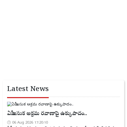
Latest News
ఏపీ ఇసుక అక్రమ రవాణాపై ఉక్కుపాదం..
06 Aug 2026 17:20:10