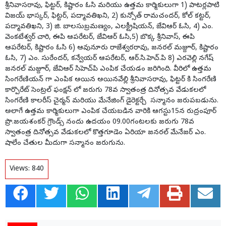
శ్రీనివాసరావు, ఫిట్టర్, కిష్టారం ఓ‌సి మరియు ఉత్తమ కార్మికులుగా 1) పాటర్లపాటి
విజయ్ భాస్కర్, ఫిట్టర్, పద్మావతిఖని, 2) కున్సోత్ రామచందర్, కోల్ కట్టర్,
పద్మావతిఖని, 3) జి. బాలసుబ్రమణ్యం, ఎలక్ట్రీషియన్, జే‌వి‌ఆర్ ఓ‌సి, 4) ఎం.
వెంకటేశ్వర్ చారి, ఈపి ఆపరేటర్, జే‌వి‌ఆర్ ఓ‌సి,5) బొక్క శ్రీనివాస్, ఈపి
ఆపరేటర్, కిష్టారం ఓసి 6) ఆవునూరు రాజేశ్వరరావు, జనరల్ మజ్దూర్, కిష్టారం
ఓ‌సి, 7) ఎం. సురేందర్, కన్వేయర్ ఆపరేటర్, ఆర్.సి.హెచ్.పి 8) ఎరవెల్లి నగేష్
జనరల్ మజ్దూర్, జే‌వి‌ఆర్ సి‌హెచ్‌పి ఎంపిక చేయడం జరిగింది. వీరిలో ఉత్తమ
సింగరేణియన్ గా ఎంపిక అయిన అయినవేల్లి శ్రీనివాసరావు, ఫిట్టర్ కి సింగరేణి
కార్పొరేట్ సెంట్రల్ ఫంక్షన్ లో జరుగు 78వ స్వాతంత్ర దినోత్సవ వేడుకలలో
సింగరేణి కాలరీస్ చైర్మన్ మరియు మేనేజింగ్ డైరెక్టర్చే సన్మానం జరుపబడును.
అలాగే ఉత్తమ కార్మికులుగా ఎంపిక చేయబడిన వారికి ఆగస్టు15న రుద్రంపూర్
ప్రొ.జయశంకర్ గ్రౌండ్స్ నందు ఉదయం 09.00గంటలకు జరుగు 78వ
స్వాతంత్ర దినోత్సవ వేడుకలలో కొత్తగూడెం ఏరియా జనరల్ మేనేజర్ ఎం.
షాలేం చేతుల మీదుగా సన్మానం జరుగును.
Views:
840