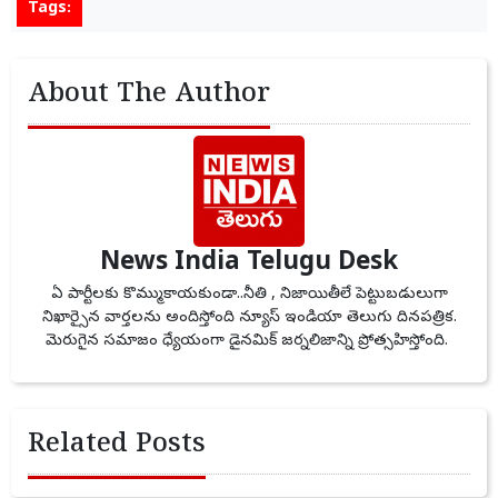
Tags:
About The Author
News India Telugu Desk
ఏ పార్టీలకు కొమ్ముకాయకుండా..నీతి , నిజాయితీలే పెట్టుబడులుగా
నిఖార్సైన వార్తలను అందిస్తోంది న్యూస్ ఇండియా తెలుగు దినపత్రిక.
మెరుగైన సమాజం ధ్యేయంగా డైనమిక్ జర్నలిజాన్ని ప్రోత్సహిస్తోంది.
Related Posts