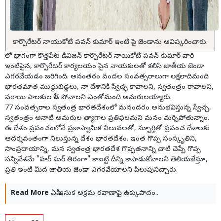
కార్పొరేటర్ నాయుకోటి పవన్ కుమార్ ఇంటి పై జెండాను ఆవిష్కరించారు.
లో భాగంగా కొత్తపేట డివిజన్ కార్పొరేటర్ నాయికోటి పవన్ కుమార్ వారి
ఇంటిపైన, కార్పొరేటర్ కార్యలయం పైన నాయకులతో కలిసి జాతీయ జెండా
ఎగరవేయడం జరిగింది. అనంతరం వందల సంవత్సరాలుగా లక్షలాదిమంది
భారతమాత ముద్దుబిడ్డలు, నా దేశానికి స్వేచ్ఛ కావాలని, స్వతంత్రం రావాలని,
పరాయి పాలకుల పీడ పోవాలని ఎంతోమంది అమరులయ్యారు.
77 సంవత్సరాల స్వతంత్ర భారతదేశంలో మనందరం అనుభవిస్తున్న స్వేచ్ఛ,
స్వతంత్రం ఆనాటి అమరుల త్యాగాల ప్రతిఫలమని మనం మర్చిపోతున్నాం.
ఈ దేశం ప్రపంచంలోనే ప్రజాస్వామిక విలువలతో, స్ఫూర్తితో ప్రపంచ దేశాలకు
ఆదర్శవంతంగా నిలుస్తున్న దేశం భారతదేశం. ఇంత గొప్ప సంస్కృతిని,
సాంప్రదాయాన్ని, మన స్వతంత్ర భారతదేశ గొప్పతనాన్ని చాటి చెప్పే గొప్ప
సన్నివేశమే "హర్ ఘర్ తిరంగా" కాబట్టి దీన్ని కాపాడుకోవాలని తెలియజేస్తూ,
ప్రతి ఇంటి మీద జాతీయ జెండా ఎగరవేయాలని పిలుపునిచ్చారు.
Read More
ఏపీ ఇసుక అక్రమ రవాణాపై ఉక్కుపాదం..