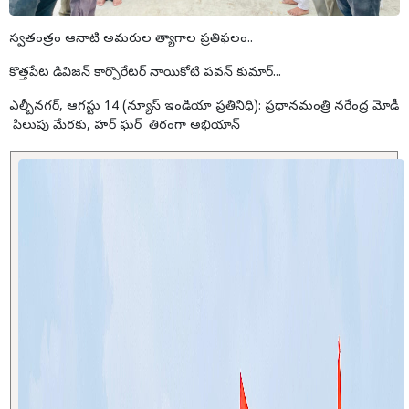
స్వతంత్రం ఆనాటి అమరుల త్యాగాల ప్రతిఫలం..
కొత్తపేట డివిజన్ కార్పొరేటర్ నాయికోటి పవన్ కుమార్...
ఎల్బీనగర్, ఆగస్టు 14 (న్యూస్ ఇండియా ప్రతినిధి): ప్రధానమంత్రి నరేంద్ర మోడీ
పిలుపు మేరకు, హర్ ఘర్ తిరంగా అభియాన్