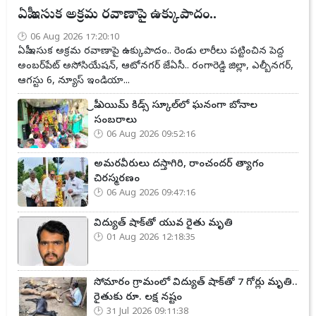
ఏపీ ఇసుక అక్రమ రవాణాపై ఉక్కుపాదం..
06 Aug 2026 17:20:10
ఏపీ ఇసుక అక్రమ రవాణాపై ఉక్కుపాదం.. రెండు లారీలు పట్టించిన పెద్ద
అంబర్‌పేట్ అసోసియేషన్, ఆటోనగర్ జేఏసీ.. రంగారెడ్డి జిల్లా, ఎల్బీనగర్,
ఆగస్టు 6, న్యూస్ ఇండియా...
ప్రీ ఎయిమ్ కిడ్స్ స్కూల్‌లో ఘనంగా బోనాల
సంబరాలు
06 Aug 2026 09:52:16
అమరవీరులు దస్తాగిరి, రాంచందర్ త్యాగం
చిరస్మరణం
06 Aug 2026 09:47:16
విద్యుత్ షాక్‌తో యువ రైతు మృతి
01 Aug 2026 12:18:35
సోమారం గ్రామంలో విద్యుత్ షాక్‌తో 7 గోర్లు మృతి..
రైతుకు రూ. లక్ష నష్టం
31 Jul 2026 09:11:38