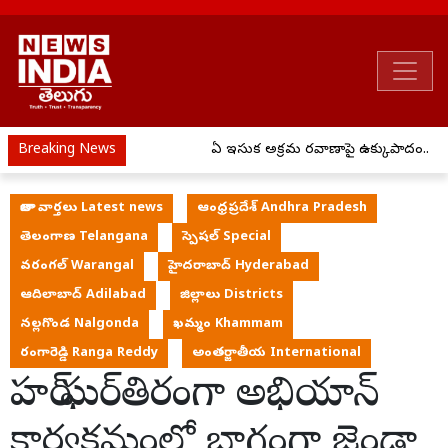
Breaking News
ఏపీ ఇసుక అక్రమ రవాణాపై ఉక్కుపాదం..
తాజా వార్తలు Latest news
ఆంధ్రప్రదేశ్ Andhra Pradesh
తెలంగాణ Telangana
స్పెషల్ Special
వరంగల్ Warangal
హైదరాబాద్ Hyderabad
ఆదిలాబాద్ Adilabad
జిల్లాలు Districts
నల్లగొండ Nalgonda
ఖమ్మం Khammam
రంగారెడ్డి Ranga Reddy
అంతర్జాతీయ International
హర్ ఘర్ తిరంగా అభియాన్
కార్యక్రమంలో భాగంగా జెండా