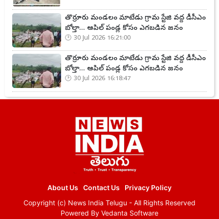
తొర్రూరు మండలం మాటేడు గ్రామ స్టేజి వద్ద డీసీఎం
బోల్తా... ఆపిల్ పండ్ల కోసం ఎగబడిన జనం
30 Jul 2026 16:21:00
తొర్రూరు మండలం మాటేడు గ్రామ స్టేజి వద్ద డీసీఎం
బోల్తా... ఆపిల్ పండ్ల కోసం ఎగబడిన జనం
30 Jul 2026 16:18:47
About Us
Contact Us
Privacy Policy
Copyright (c)
News India Telugu
- All Rights Reserved
Powered By
Vedanta Software