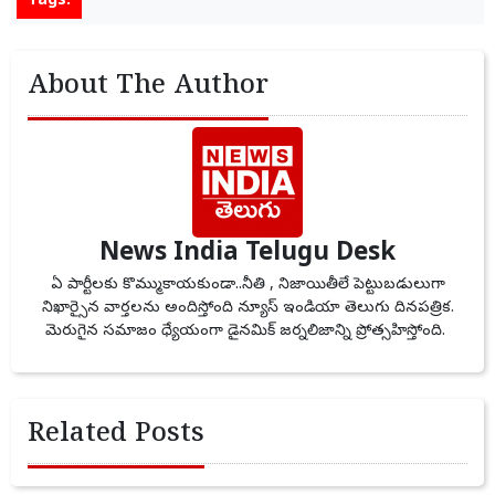
Tags:
About The Author
News India Telugu Desk
ఏ పార్టీలకు కొమ్ముకాయకుండా..నీతి , నిజాయితీలే పెట్టుబడులుగా
నిఖార్సైన వార్తలను అందిస్తోంది న్యూస్ ఇండియా తెలుగు దినపత్రిక.
మెరుగైన సమాజం ధ్యేయంగా డైనమిక్ జర్నలిజాన్ని ప్రోత్సహిస్తోంది.
Related Posts