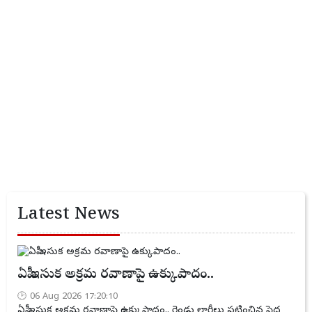
Latest News
ఏపీ ఇసుక అక్రమ రవాణాపై ఉక్కుపాదం..
06 Aug 2026 17:20:10
ఏపీ ఇసుక అక్రమ రవాణాపై ఉక్కుపాదం.. రెండు లారీలు పట్టించిన పెద్ద