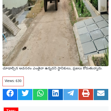
చూడాల్సిన అవసరం ఎంతైనా ఉన్నదని స్థానికులు, ప్రజలు కోరుతున్నారు.
Views:
630