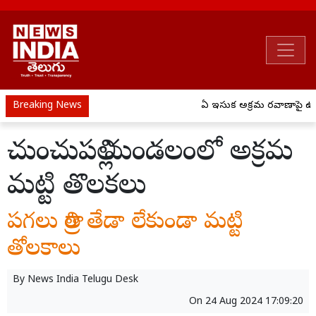
Breaking News
ఏపీ ఇసుక అక్రమ రవాణాపై ఉక్క
చుంచుపల్లి మండలంలో అక్రమ
మట్టి తొలకలు
పగలు రాత్రి తేడా లేకుండా మట్టి
తోలకాలు
By
News India Telugu Desk
On
24 Aug 2024 17:09:20