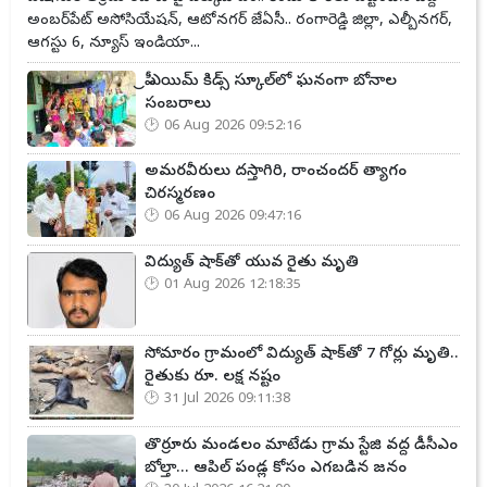
అంబర్‌పేట్ అసోసియేషన్, ఆటోనగర్ జేఏసీ.. రంగారెడ్డి జిల్లా, ఎల్బీనగర్,
ఆగస్టు 6, న్యూస్ ఇండియా...
ప్రీ ఎయిమ్ కిడ్స్ స్కూల్‌లో ఘనంగా బోనాల
సంబరాలు
06 Aug 2026 09:52:16
అమరవీరులు దస్తాగిరి, రాంచందర్ త్యాగం
చిరస్మరణం
06 Aug 2026 09:47:16
విద్యుత్ షాక్‌తో యువ రైతు మృతి
01 Aug 2026 12:18:35
సోమారం గ్రామంలో విద్యుత్ షాక్‌తో 7 గోర్లు మృతి..
రైతుకు రూ. లక్ష నష్టం
31 Jul 2026 09:11:38
తొర్రూరు మండలం మాటేడు గ్రామ స్టేజి వద్ద డీసీఎం
బోల్తా... ఆపిల్ పండ్ల కోసం ఎగబడిన జనం