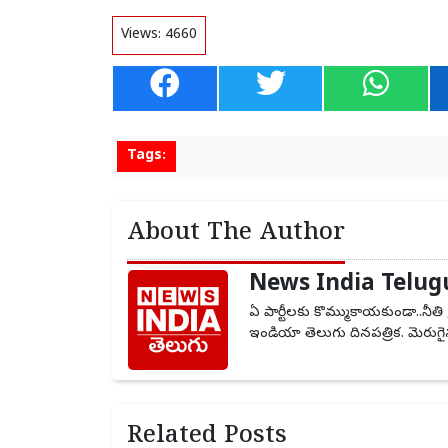
Views:
4660
Tags:
About The Author
News India Telug
ఏ పార్టీలకు కొమ్ముకాయకుండా..నీతి 
ఇండియా తెలుగు దినపత్రిక. మెరుగైన
Related Posts