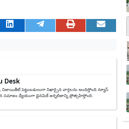
u Desk
, నిజాయితీలే పెట్టుబడులుగా నిఖార్సైన వార్తలను అందిస్తోంది న్యూస్
 సమాజం ధ్యేయంగా డైనమిక్ జర్నలిజాన్ని ప్రోత్సహిస్తోంది.