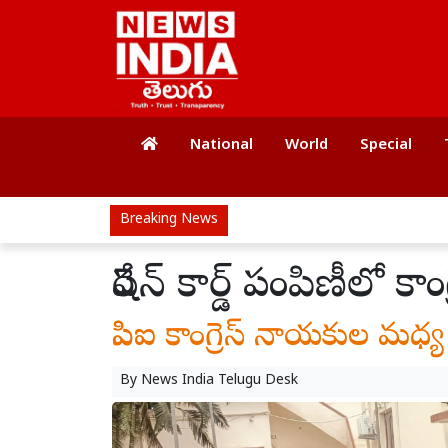
National
World
Special
Breaking News
రేషన్ కార్డ్ పంపిణీలో 
సిపిఐ కాంగ్రెస్ నాయకుల మధ్
By
News India Telugu Desk