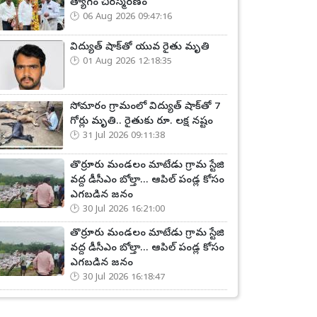
త్యాగం చిరస్మరణం
06 Aug 2026 09:47:16
విద్యుత్ షాక్‌తో యువ రైతు మృతి
01 Aug 2026 12:18:35
సోమారం గ్రామంలో విద్యుత్ షాక్‌తో 7
గోర్లు మృతి.. రైతుకు రూ. లక్ష నష్టం
31 Jul 2026 09:11:38
తొర్రూరు మండలం మాటేడు గ్రామ స్టేజి
వద్ద డీసీఎం బోల్తా... ఆపిల్ పండ్ల కోసం
ఎగబడిన జనం
30 Jul 2026 16:21:00
తొర్రూరు మండలం మాటేడు గ్రామ స్టేజి
వద్ద డీసీఎం బోల్తా... ఆపిల్ పండ్ల కోసం
ఎగబడిన జనం
30 Jul 2026 16:18:47