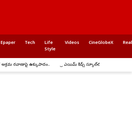
Epaper
Tech
Life
Videos
CineGlobeX
Rea
Style
రమ రవాణాపై ఉక్కుపాదం..
ప్రీ ఎయిమ్ కిడ్స్ స్కూల్‌లో ఘనంగా బోనాల సంబ