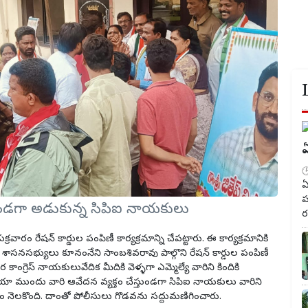
ఏ
ఏ
ప
్తుండగా అడుకున్న సిపిఐ నాయకులు
ర
్రవారం రేషన్ కార్డుల పంపిణీ కార్యక్రమాన్ని చేపట్టారు. ఈ కార్యక్రమానికి
ూడెం శాసనసభ్యులు కూనంనేని సాంబశివరావు పాల్గొని రేషన్ కార్డుల పంపిణీ
 ఇతర కాంగ్రెస్ నాయకులువేదిక మీదికి వెళ్ళగా ఎమ్మెల్యే వారిని కిందికి
యా ముందు వారి ఆవేదన వ్యక్తం చేస్తుండగా సిపిఐ నాయకులు వారిని
దం నెలకొంది. దాంతో పోలీసులు గొడవను సద్దుమణిగించారు.