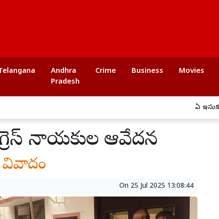
Telangana
Andhra
Crime
Business
Movies
Pradesh
ఏపీ ఇసుక అక్
కాంగ్రెస్ నాయకుల ఆవేదన
య వివాదం
On
25 Jul 2025 13:08:44