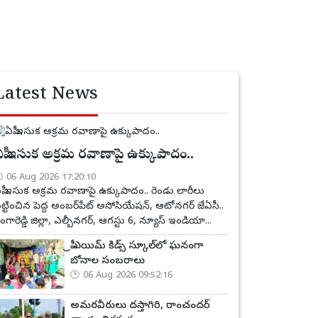
Latest News
పీ ఇసుక అక్రమ రవాణాపై ఉక్కుపాదం..
06 Aug 2026 17:20:10
పీ ఇసుక అక్రమ రవాణాపై ఉక్కుపాదం.. రెండు లారీలు
ట్టించిన పెద్ద అంబర్‌పేట్ అసోసియేషన్, ఆటోనగర్ జేఏసీ..
ంగారెడ్డి జిల్లా, ఎల్బీనగర్, ఆగస్టు 6, న్యూస్ ఇండియా...
ప్రీ ఎయిమ్ కిడ్స్ స్కూల్‌లో ఘనంగా
బోనాల సంబరాలు
06 Aug 2026 09:52:16
అమరవీరులు దస్తాగిరి, రాంచందర్