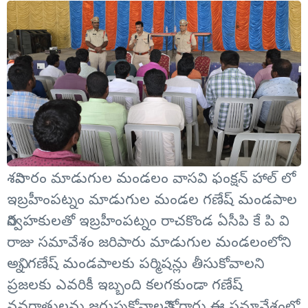
శనివారం మాడుగుల మండలం వాసవి ఫంక్షన్ హాల్ లో
ఇబ్రహీంపట్నం మాడుగుల మండల గణేష్ మండపాల
నిర్వహకులతో ఇబ్రహీంపట్నం రాచకొండ ఏసీపి కే పి వి
రాజు సమావేశం జరిపారు మాడుగుల మండలంలోని
అన్ని గణేష్ మండపాలకు పర్మిషన్లు తీసుకోవాలని
ప్రజలకు ఎవరికీ ఇబ్బంది కలగకుండా గణేష్