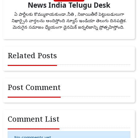
News India Telugu Desk
ఏ పార్టీలకు కొమ్ముకాయకుండా..నీతి , నిజాయితీలే పెట్టుబడులుగా
నిఖార్సైన వార్తలను అందిస్తోంది న్యూస్ ఇండియా తెలుగు దినపత్రిక.
మెరుగైన సమాజం ధ్యేయంగా డైనమిక్ జర్నలిజాన్ని ప్రోత్సహిస్తోంది.
Related Posts
Post Comment
Comment List