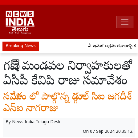
Breaking News
ఏపీ ఇసుక అక్రమ రవాణాపై ఉక్
గణేష్ మండపల నిర్వాహకులతో
ఏసీపీ కేవిపి రాజు సమావేశం
సమావేశం లో పాల్గొన్న మాడ్గుల్ సిఐ జగదీశ్
ఎస్ఐ నాగరాజు
By
News India Telugu Desk
On
07 Sep 2024 20:35:12