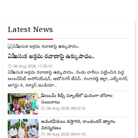
Latest News
ఏపీ ఇసుక అక్రమ రవాణాపై ఉక్కుపాదం..
06 Aug 2026 17:20:10
ఏపీ ఇసుక అక్రమ రవాణాపై ఉక్కుపాదం.. రెండు లారీలు పట్టించిన పెద్ద
అంబర్‌పేట్ అసోసియేషన్, ఆటోనగర్ జేఏసీ.. రంగారెడ్డి జిల్లా, ఎల్బీనగర్,
ఆగస్టు 6, న్యూస్ ఇండియా...
ప్రీ ఎయిమ్ కిడ్స్ స్కూల్‌లో ఘనంగా బోనాల
సంబరాలు
06 Aug 2026 09:52:16
అమరవీరులు దస్తాగిరి, రాంచందర్ త్యాగం
చిరస్మరణం
06 Aug 2026 09:47:16