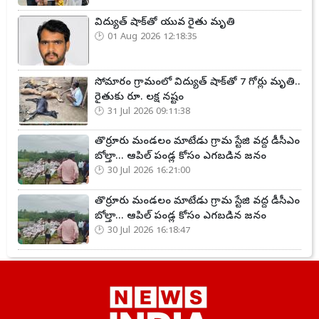
విద్యుత్ షాక్‌తో యువ రైతు మృతి
01 Aug 2026 12:18:35
సోమారం గ్రామంలో విద్యుత్ షాక్‌తో 7 గోర్లు మృతి..
రైతుకు రూ. లక్ష నష్టం
31 Jul 2026 09:11:38
తొర్రూరు మండలం మాటేడు గ్రామ స్టేజి వద్ద డీసీఎం
బోల్తా... ఆపిల్ పండ్ల కోసం ఎగబడిన జనం
30 Jul 2026 16:21:00
తొర్రూరు మండలం మాటేడు గ్రామ స్టేజి వద్ద డీసీఎం
బోల్తా... ఆపిల్ పండ్ల కోసం ఎగబడిన జనం
30 Jul 2026 16:18:47