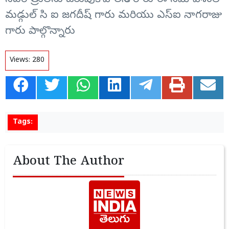
నవరాత్రులను జరుపుకోవాలని కోరారు ఈ సమావేశంలో
మడ్గుల్ సి ఐ జగదీష్ గారు మరియు ఎస్ఐ నాగరాజు
గారు పాల్గొన్నారు
Views:
280
Tags:
About The Author