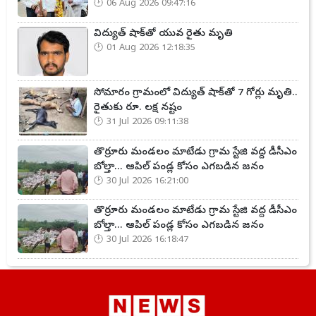
06 Aug 2026 09:47:16
విద్యుత్ షాక్‌తో యువ రైతు మృతి
01 Aug 2026 12:18:35
సోమారం గ్రామంలో విద్యుత్ షాక్‌తో 7 గోర్లు మృతి..
రైతుకు రూ. లక్ష నష్టం
31 Jul 2026 09:11:38
తొర్రూరు మండలం మాటేడు గ్రామ స్టేజి వద్ద డీసీఎం
బోల్తా... ఆపిల్ పండ్ల కోసం ఎగబడిన జనం
30 Jul 2026 16:21:00
తొర్రూరు మండలం మాటేడు గ్రామ స్టేజి వద్ద డీసీఎం
బోల్తా... ఆపిల్ పండ్ల కోసం ఎగబడిన జనం
30 Jul 2026 16:18:47