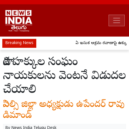
Breaking News
ఏపీ ఇసుక అక్రమ రవాణాపై ఉక్కుపాదం
పౌర హక్కుల సంఘం
నాయకులను వెంటనే విడుదల
చేయాలి
సిఎల్సి జిల్లా అధ్యక్షుడు ఉపేందర్ రావు
డిమాండ్
By
News India Telugu Desk