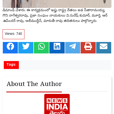
డిమాండ్ చేశారు. ఈ కార్యక్రమంలో ఇఫ్తు రాష్ట్ర నేతలు జడ సీతారామయ్య,
గౌని నాగేశ్వరరావు, ప్రజా సంఘం నాయకులు వి.సురేష్ కుమార్, మూర్తి, ఆర్
.ఉపేందర్ రావు, అలీముద్దీన్, మారుతీ రావు తదితరులు పాల్గొన్నారు.
Views:
740
Tags:
About The Author