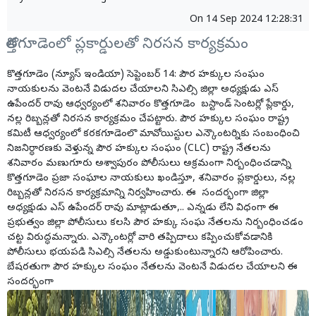
On
14 Sep 2024 12:28:31
కొత్తగూడెంలో ప్లకార్డులతో నిరసన కార్యక్రమం
కొత్తగూడెం (న్యూస్ ఇండియా) సెప్టెంబర్ 14: పౌర హక్కుల సంఘం
నాయకులను వెంటనే విడుదల చేయాలని సిఎల్సి జిల్లా అధ్యక్షుడు ఎస్
ఉపేందర్ రావు ఆధ్వర్యంలో శనివారం కొత్తగూడెం బస్టాండ్ సెంటర్లో ప్లేకార్డు,
నల్ల రిబ్బన్లతో నిరసన కార్యక్రమం చేపట్టారు. పౌర హక్కుల సంఘం రాష్ట్ర
కమిటీ ఆధ్వర్యంలో కరకగూడెంలొ మావోయిస్టుల ఎన్కౌంటర్నికు సంబంధించి
నిజనిర్ధారణకు వెళ్తున్న పౌర హక్కుల సంఘం (CLC) రాష్ట్ర నేతలను
శనివారం మణుగూరు అశ్వాపురం పోలీసులు అక్రమంగా నిర్బంధించడాన్ని
కొత్తగూడెం ప్రజా సంఘాల నాయకులు ఖండిస్తూ, శనివారం ప్లకార్డులు, నల్ల
రిబ్బన్లతో నిరసన కార్యక్రమాన్ని నిర్వహించారు. ఈ సందర్భంగా జిల్లా
అధ్యక్షుడు ఎస్ ఉపేందర్ రావు మాట్లాడుతూ,.. ఎన్నడు లేని విధంగా ఈ
ప్రభుత్వం జిల్లా పోలీసులు కలసి పౌర హక్కు సంఘ నేతలను నిర్బంధించడం
చట్ట విరుద్ధమన్నారు. ఎన్కౌంటర్లో వారి తప్పిదాలు కప్పించుకోవడానికి
పోలీసులు భయపడి సిఎల్సి నేతలను అడ్డుకుంటున్నారని ఆరోపించారు.
బేషరతుగా పౌర హక్కుల సంఘం నేతలను వెంటనే విడుదల చేయాలని ఈ
సందర్భంగా