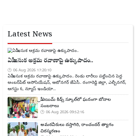
Latest News
ఏపీ ఇసుక అక్రమ రవాణాపై ఉక్కుపాదం..
06 Aug 2026 17:20:10
ఏపీ ఇసుక అక్రమ రవాణాపై ఉక్కుపాదం.. రెండు లారీలు పట్టించిన పెద్ద
అంబర్‌పేట్ అసోసియేషన్, ఆటోనగర్ జేఏసీ.. రంగారెడ్డి జిల్లా, ఎల్బీనగర్,
ఆగస్టు 6, న్యూస్ ఇండియా...
ప్రీ ఎయిమ్ కిడ్స్ స్కూల్‌లో ఘనంగా బోనాల
సంబరాలు
06 Aug 2026 09:52:16
అమరవీరులు దస్తాగిరి, రాంచందర్ త్యాగం
చిరస్మరణం