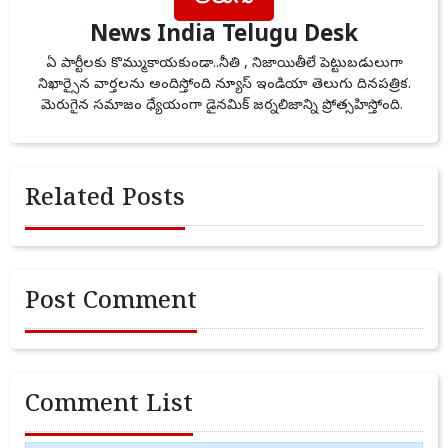
News India Telugu Desk
ఏ పార్టీలకు కొమ్ముకాయకుండా..నీతి , నిజాయితీలే పెట్టుబడులుగా
నిఖార్సైన వార్తలను అందిస్తోంది న్యూస్ ఇండియా తెలుగు దినపత్రిక.
మెరుగైన సమాజం ధ్యేయంగా డైనమిక్ జర్నలిజాన్ని ప్రోత్సహిస్తోంది.
Related Posts
Post Comment
Comment List