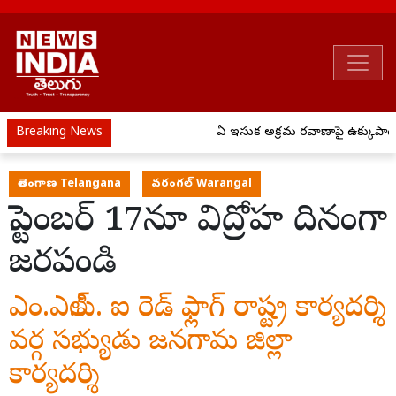
Breaking News
ఏపీ ఇసుక అక్రమ రవాణాపై ఉక్కుపాదం.
తెలంగాణ Telangana
వరంగల్ Warangal
సెప్టెంబర్ 17నూ విద్రోహ దినంగా
జరపండి
ఎం.ఎల్.పి. ఐ రెడ్ ఫ్లాగ్ రాష్ట్ర కార్యదర్శి
వర్గ సభ్యుడు జనగామ జిల్లా
కార్యదర్శి