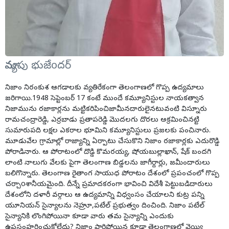
మాన్యపు భుజేoదర్
నిజాం నిరంకుశ ఆగడాలకు వ్యతిరేకంగా తెలంగాణలో గొప్ప ఉద్యమాలు
జరిగాయి.1948 సెప్టెంబర్ 17 కంటే ముందే కమ్యూనిస్టుల నాయకత్వాన
నిజామును రజాకార్లను మట్టికరిపించిజామీనదారులైనటువంటి విస్నూరు
రామచంద్రారెడ్డి, ఎర్రబాడు ప్రతాపరెడ్డి మొదలగు దొరలు అక్రమించినట్టి
సుమారుపది లక్షల ఎకరాల భూమిని కమ్యూనిస్టులు ప్రజలకు పంచినారు.
మూడువేల గ్రామాల్లో రాజ్యాన్ని ఏర్పాటు చేసుకొని నిజాం రజాకార్లకు ఎదురొడ్డి
పోరాడినారు. ఆ పోరాటంలో దొడ్డి కొమరయ్య, షోయబుల్లాఖాన్, షేక్ బందగి
లాంటి నాలుగు వేలకు పైగా తెలంగాణ బిడ్డలను జాగీర్దార్లు, జమీందారులు
బలిగొన్నారు. తెలంగాణ రైతాంగ సాయుధ పోరాటం దేశంలో ప్రపంచంలో గొప్ప
చర్చాoశానీయమైంది. దీన్నే ప్రమాదకరంగా భావించి విదేశీ పెట్టుబడిదారులు
దేశంలోని దళారీ వర్గాలు ఆ ఉద్యమాన్ని విధ్వంసం చేయాలని కుట్ర పన్ని
యూనియన్ సైన్యాలను నెహ్రూ,పటేల్ ప్రభుత్వం దించింది. నిజాం పటేల్
సైన్యానికి లొంగిపోయినా కూడా వారు తమ సైన్యాన్ని ఎందుకు
ఉపసంహరించుకోలేదు? నిజాం పారిపోయిన కూడా తెలంగాణలో వెయ్యి