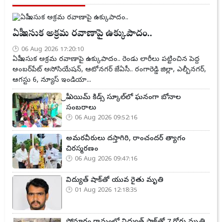
ఏపీ ఇసుక అక్రమ రవాణాపై ఉక్కుపాదం..
06 Aug 2026 17:20:10
ఏపీ ఇసుక అక్రమ రవాణాపై ఉక్కుపాదం.. రెండు లారీలు పట్టించిన పెద్ద
అంబర్‌పేట్ అసోసియేషన్, ఆటోనగర్ జేఏసీ.. రంగారెడ్డి జిల్లా, ఎల్బీనగర్,
ఆగస్టు 6, న్యూస్ ఇండియా...
ప్రీ ఎయిమ్ కిడ్స్ స్కూల్‌లో ఘనంగా బోనాల
సంబరాలు
06 Aug 2026 09:52:16
అమరవీరులు దస్తాగిరి, రాంచందర్ త్యాగం
చిరస్మరణం
06 Aug 2026 09:47:16
విద్యుత్ షాక్‌తో యువ రైతు మృతి
01 Aug 2026 12:18:35
సోమారం గ్రామంలో విద్యుత్ షాక్‌తో 7 గోర్లు మృతి..