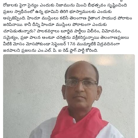
రోజులకు పైగా సైన్యం ఎందుకు నిజామును మించి బీభత్సవం సృష్టించింది
ప్రజల స్వాధీనంలో ఉన్న భూమిని తిరిగి భూస్వాములకు ఎందుకు
అప్పజెప్పింది. హిందూ ముస్లింలు కలిసే తెలంగాణ రైతాంగ సాయుధ పోరాటం
జరిపినాయి. కానీ దీన్ని హిందూ ముస్లింల పోరాటంగా ఎందుకు
చూపెడుతున్నారు? పాలకవర్గాలు బూర్జివ పార్టీలు విలీనం, విమోచనం,
సమైక్యం, ప్రజా పాలన అంటూ చరిత్రను వక్రీకరిస్తున్నాయి తెలంగాణప్రజలు
వీటికి మోసం మోసపోకుండా సెప్టెంబర్ 17న ముమ్మాటికి విద్రవదినంగా
జరపాలని ప్రజలను ఎం.ఎల్. పి. ఐ రెడ్ ఫ్లాగ్ పార్టీ కోరింది.