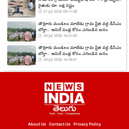
రైతుకు రూ. లక్ష నష్టం
31 Jul 2026 09:11:38
తొర్రూరు మండలం మాటేడు గ్రామ స్టేజి వద్ద డీసీఎం
బోల్తా... ఆపిల్ పండ్ల కోసం ఎగబడిన జనం
30 Jul 2026 16:21:00
తొర్రూరు మండలం మాటేడు గ్రామ స్టేజి వద్ద డీసీఎం
బోల్తా... ఆపిల్ పండ్ల కోసం ఎగబడిన జనం
30 Jul 2026 16:18:47
About Us
Contact Us
Privacy Policy