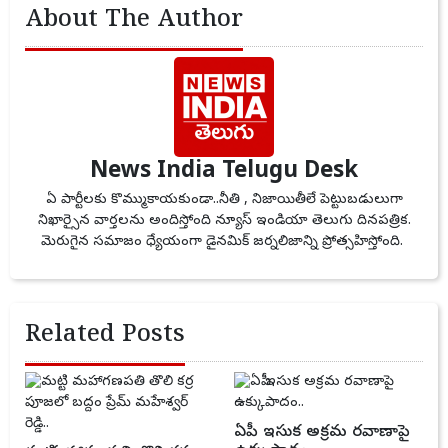
About The Author
News India Telugu Desk
ఏ పార్టీలకు కొమ్ముకాయకుండా..నీతి , నిజాయితీలే పెట్టుబడులుగా
నిఖార్సైన వార్తలను అందిస్తోంది న్యూస్ ఇండియా తెలుగు దినపత్రిక.
మెరుగైన సమాజం ధ్యేయంగా డైనమిక్ జర్నలిజాన్ని ప్రోత్సహిస్తోంది.
Related Posts
ఏపీ ఇసుక అక్రమ రవాణాపై