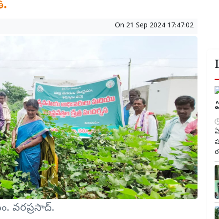
ి.
On
21 Sep 2024 17:47:02
ఏ
ఏ
ప
ర
. వరప్రసాద్.