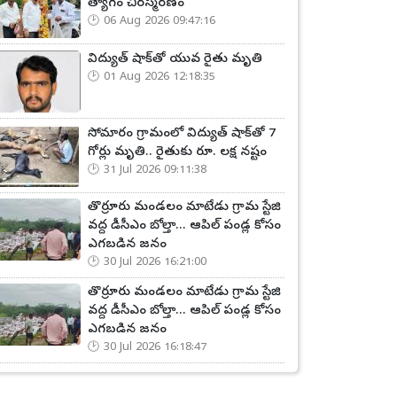
త్యాగం చిరస్మరణం
06 Aug 2026 09:47:16
విద్యుత్ షాక్‌తో యువ రైతు మృతి
01 Aug 2026 12:18:35
సోమారం గ్రామంలో విద్యుత్ షాక్‌తో 7
గోర్లు మృతి.. రైతుకు రూ. లక్ష నష్టం
31 Jul 2026 09:11:38
తొర్రూరు మండలం మాటేడు గ్రామ స్టేజి
వద్ద డీసీఎం బోల్తా... ఆపిల్ పండ్ల కోసం
ఎగబడిన జనం
30 Jul 2026 16:21:00
తొర్రూరు మండలం మాటేడు గ్రామ స్టేజి
వద్ద డీసీఎం బోల్తా... ఆపిల్ పండ్ల కోసం
ఎగబడిన జనం
30 Jul 2026 16:18:47