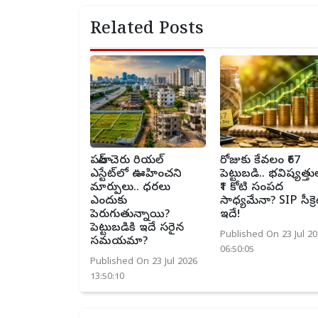
Related Posts
పటాన్ చెరు రియల్
రోజుకు కేవలం ₹67
ఎస్టేట్‌లో ఊహించని
పెట్టుబడి.. భవిష్యత్తు
మార్పులు.. ధరలు
₹1 కోటి సంపద
ఎందుకు
సాధ్యమేనా? SIP సీక్రె
పెరుగుతున్నాయి?
ఇదే!
పెట్టుబడికి ఇదే సరైన
Published On 23 Jul 20
సమయమా?
06:50:05
Published On 23 Jul 2026
13:50:10