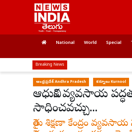
National
World
Special
Breaking News
ఆంధ్రప్రదేశ్ Andhra Pradesh
కర్నూలు Kurnool
ఆధునిక వ్యవసాయ పద్ధ
సాధించవచ్చు...
రైతు శిక్షణా కేంద్రం వ్యవ