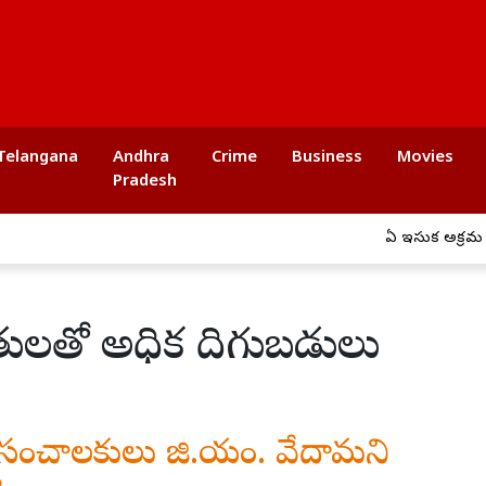
Telangana
Andhra
Crime
Business
Movies
Pradesh
ఏపీ ఇసుక అక్రమ రవాణాపై ఉ
తులతో అధిక దిగుబడులు
సాయ సంచాలకులు జి.యం. వేదామని