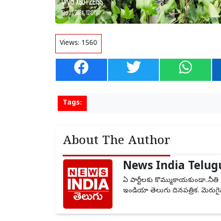
Views:
1560
Tags:
About The Author
News India Telug
ఏ పార్టీలకు కొమ్ముకాయకుండా..నీతి 
ఇండియా తెలుగు దినపత్రిక. మెరుగైన