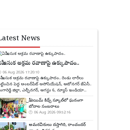
Latest News
పీ ఇసుక అక్రమ రవాణాపై ఉక్కుపాదం..
06 Aug 2026 17:20:10
పీ ఇసుక అక్రమ రవాణాపై ఉక్కుపాదం.. రెండు లారీలు
ట్టించిన పెద్ద అంబర్‌పేట్ అసోసియేషన్, ఆటోనగర్ జేఏసీ..
ంగారెడ్డి జిల్లా, ఎల్బీనగర్, ఆగస్టు 6, న్యూస్ ఇండియా...
ప్రీ ఎయిమ్ కిడ్స్ స్కూల్‌లో ఘనంగా
బోనాల సంబరాలు
06 Aug 2026 09:52:16
అమరవీరులు దస్తాగిరి, రాంచందర్