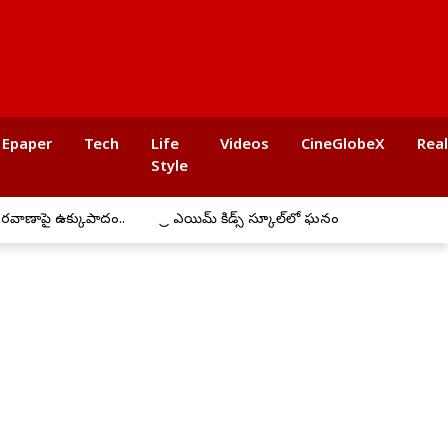
Epaper
Tech
Life
Videos
CineGlobeX
Rea
Style
క్కుపాదం..
ప్రీ ఎయిమ్ కిడ్స్ స్కూల్‌లో ఘనంగా బోనాల సంబరాలు
అ