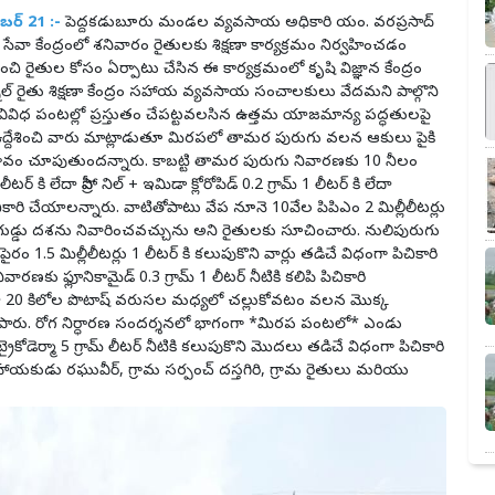
బర్ 21 :-
పెద్దకడుబూరు మండల వ్యవసాయ అధికారి యం. వరప్రసాద్
వా కేంద్రంలో శనివారం రైతులకు శిక్షణా కార్యక్రమం నిర్వహించడం
 రైతుల కోసం ఏర్పాటు చేసిన ఈ కార్యక్రమంలో కృషి విజ్ఞాన కేంద్రం
, కర్నూల్ రైతు శిక్షణా కేంద్రం సహాయ వ్యవసాయ సంచాలకులు వేదమని పాల్గొని
వివిధ పంటల్లో ప్రస్తుతం చేపట్టవలసిన ఉత్తమ యాజమాన్య పద్ధతులపై
్ని ఉద్దేశించి వారు మాట్లాడుతూ మిరపలో తామర పురుగు వలన ఆకులు పైకి
భావం చూపుతుందన్నారు. కాబట్టి తామర పురుగు నివారణకు 10 నీలం
టర్ కి లేదా పీప్రో నిల్ + ఇమిడా క్లోరోపిడ్ 0.2 గ్రామ్ 1 లీటర్ కి లేదా
 పిచికారి చేయాలన్నారు. వాటితోపాటు వేప నూనె 10వేల పిపిఎం 2 మిల్లీలీటర్లు
 గుడ్డు దశను నివారించవచ్చును అని రైతులకు సూచించారు. నులిపురుగు
రం 1.5 మిల్లీలీటర్లు 1 లీటర్ కి కలుపుకొని వార్లు తడిచే విధంగా పిచికారి
రణకు ఫ్లూనికామైడ్ 0.3 గ్రామ్ 1 లీటర్ నీటికి కలిపి పిచికారి
యా 20 కిలోల పొటాష్ వరుసల మధ్యలో చల్లుకోవటం వలన మొక్క
ు. రోగ నిర్ధారణ సందర్శనలో భాగంగా *మిరప పంటలో* ఎండు
 ట్రైకోడెర్మా 5 గ్రామ్ లీటర్ నీటికి కలుపుకొని మొదలు తడిచే విధంగా పిచికారి
యకుడు రఘువీర్, గ్రామ సర్పంచ్ దస్తగిరి, గ్రామ రైతులు మరియు