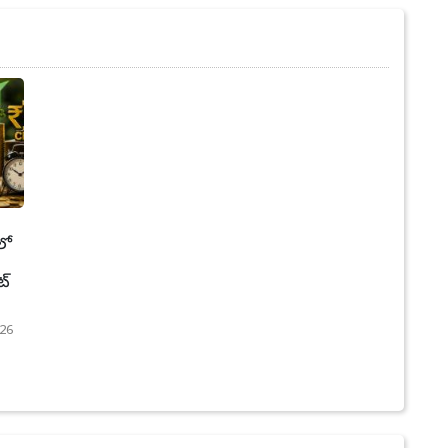
లో
ట్
26