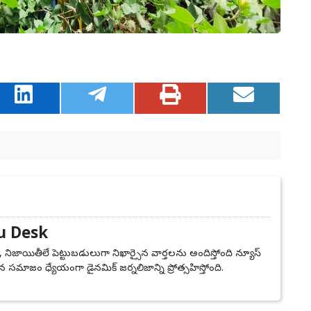
u Desk
, నిజాయితీలే పెట్టుబడులుగా నిఖార్సైన వార్తలను అందిస్తోంది న్యూస్
 సమాజం ధ్యేయంగా డైనమిక్ జర్నలిజాన్ని ప్రోత్సహిస్తోంది.