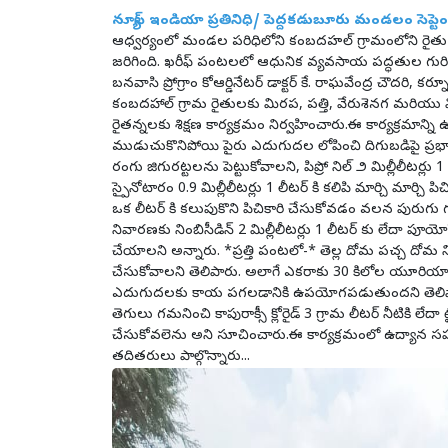
న్యూస్ ఇండియా ప్రతినిధి/ పెద్దకడుబూరు మండలం సెప్టెం
ఆధ్వర్యంలో మండల పరిధిలోని కంబదహల్ గ్రామంలోని రైతు సే
జరిగింది. ఖరీఫ్ పంటలలో ఆధునిక వ్యవసాయ పద్ధతుల గురించి
బనవాసి ప్రోగ్రాం కోఆర్డినేటర్ డాక్టర్ కే. రాఘవేంద్ర చౌదరి
కంబదహాల్ గ్రామ రైతులకు మిరప, పత్తి, వేరుశెనగ మరియు 
రైతన్నలకు శిక్షణ కార్యక్రమం నిర్వహించారు.ఈ కార్యక్రమాన
ముడుచుకొనిపోయి పైరు ఎదుగుదల లోపించి దిగుబడిపై ప్ర
రంగు జిగురట్టలను పెట్టుకోవాలని, పిప్రో నిల్ ౨ మిల్లీలీటర్లు 1 లీ
స్పైనోటారం 0.9 మిల్లీలీటర్లు 1 లీటర్ కి కలిపి మార్చి మార్చి
ఒక లీటర్ కి కలుపుకొని పిచికారి చేసుకోవడం వలన పురుగు
నివారణకు నింబిసీడిన్ 2 మిల్లీలీటర్లు 1 లీటర్ కు లేదా పూయోపై
చేయాలని అన్నారు. *ప్రత్తి పంటలో-* తెల్ల దోమ పచ్చ దోమ నివా
చేసుకోవాలని తెలిపారు. అలాగే ఎకరాకు 30 కిలోల యూరి
ఎదుగుదలకు కాయ పగలడానికి ఉపయోగపడుతుందని తెలిపార
తెగులు గమనించి కాపురాక్సీ క్లోరైడ్ 3 గ్రామ లీటర్ నీటికి లేదా
చేసుకోవలెను అని సూచించారు.ఈ కార్యక్రమంలో ఉద్యాన సహా
తదితరులు పాల్గొన్నారు...