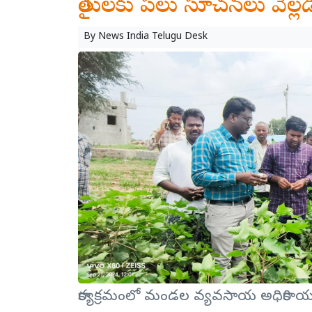
రైతులకు పలు సూచనలు వెల్లడ
By
News India Telugu Desk
కార్యక్రమంలో మండల వ్యవసాయ అధికారి యం