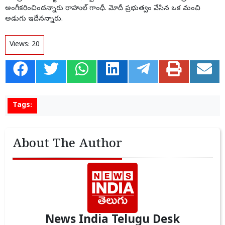
అంగీకరించిందన్నారు రాహుల్‌ గాంధీ. మోదీ ప్రభుత్వం వేసిన ఒక మంచి
అడుగు ఇదేనన్నారు.
Views:
20
Tags:
About The Author
News India Telugu Desk