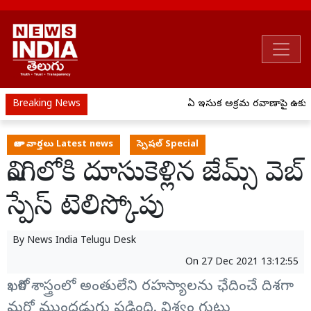
Breaking News
ఏపీ ఇసుక అక్రమ రవాణాపై ఉక్కుప
తాజా వార్తలు Latest news
స్పెషల్ Special
నింగిలోకి దూసుకెళ్లిన జేమ్స్‌ వెబ్‌
స్పేస్‌ టెలిస్కోపు
By
News India Telugu Desk
On
27 Dec 2021 13:12:55
ఖగోళ శాస్త్రంలో అంతులేని రహస్యాలను ఛేదించే దిశగా
మరో ముందడుగు పడింది. విశ్వం గుట్టు