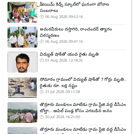
ప్రీ ఎయిమ్ కిడ్స్ స్కూల్‌లో ఘనంగా బోనాల
సంబరాలు
06 Aug 2026 09:52:16
అమరవీరులు దస్తాగిరి, రాంచందర్ త్యాగం
చిరస్మరణం
06 Aug 2026 09:47:16
విద్యుత్ షాక్‌తో యువ రైతు మృతి
01 Aug 2026 12:18:35
సోమారం గ్రామంలో విద్యుత్ షాక్‌తో 7 గోర్లు మృతి..
రైతుకు రూ. లక్ష నష్టం
31 Jul 2026 09:11:38
తొర్రూరు మండలం మాటేడు గ్రామ స్టేజి వద్ద డీసీఎం
బోల్తా... ఆపిల్ పండ్ల కోసం ఎగబడిన జనం
30 Jul 2026 16:21:00
తొర్రూరు మండలం మాటేడు గ్రామ స్టేజి వద్ద డీసీఎం