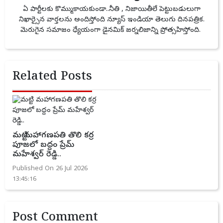
ఏ పార్టీలకు కొమ్ముకాయకుండా..నీతి , నిజాయితీలే పెట్టుబడులుగా
నిఖార్సైన వార్తలను అందిస్తోంది న్యూస్ ఇండియా తెలుగు దినపత్రిక.
మెరుగైన సమాజం ధ్యేయంగా డైనమిక్ జర్నలిజాన్ని ప్రోత్సహిస్తోంది.
Related Posts
మట్టి మహాగణపతి తొలి కర్ర
పూజలో బద్దం ప్రేమ్
మహేశ్వర్ రెడ్డి..
Published On 26 Jul 2026
13:45:16
Post Comment