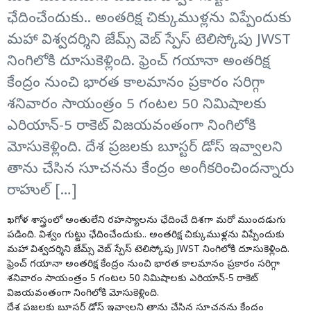
ఛేదించేందుకు.. అంతరిక్ష చిక్కుముళ్లను విప్పేందుకు
మహా విశ్వదర్శిని జేమ్స్‌ వెబ్‌ స్పేస్‌ టెలిస్కోపు JWST
నింగిలోకి దూసుకెళ్లింది. ఫ్రెంచ్ గయానా అంతరిక్ష
కేంద్రం నుంచి భారత కాలమానం ప్రకారం సరిగ్గా
శనివారం సాయంత్రం 5 గంటల 50 నిమిషాలకు
ఎరియాన్-5 రాకెట్ విజయవంతంగా నింగిలోకి
మోసుకెళ్లింది. దేశ ప్రజలకు బూస్టర్‌ డోస్‌ ఇవ్వాలని
తాను చేసిన సూచనను కేంద్రం అంగీకరించిందన్నారు
రాహుల్‌ […]
ఖగోళ శాస్త్రంలో అంతులేని రహస్యాలను ఛేదించే దిశగా మరో ముందడుగు
పడింది. విశ్వం గుట్టు ఛేదించేందుకు.. అంతరిక్ష చిక్కుముళ్లను విప్పేందుకు
మహా విశ్వదర్శిని జేమ్స్‌ వెబ్‌ స్పేస్‌ టెలిస్కోపు JWST నింగిలోకి దూసుకెళ్లింది.
ఫ్రెంచ్ గయానా అంతరిక్ష కేంద్రం నుంచి భారత కాలమానం ప్రకారం సరిగ్గా
శనివారం సాయంత్రం 5 గంటల 50 నిమిషాలకు ఎరియాన్-5 రాకెట్
విజయవంతంగా నింగిలోకి మోసుకెళ్లింది.
దేశ ప్రజలకు బూస్టర్‌ డోస్‌ ఇవ్వాలని తాను చేసిన సూచనను కేంద్రం