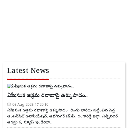
Latest News
ఏపీ ఇసుక అక్రమ రవాణాపై ఉక్కుపాదం..
06 Aug 2026 17:20:10
ఏపీ ఇసుక అక్రమ రవాణాపై ఉక్కుపాదం.. రెండు లారీలు పట్టించిన పెద్ద
అంబర్‌పేట్ అసోసియేషన్, ఆటోనగర్ జేఏసీ.. రంగారెడ్డి జిల్లా, ఎల్బీనగర్,
ఆగస్టు 6, న్యూస్ ఇండియా...