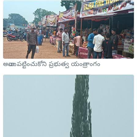
అయినా పట్టించుకోని ప్రభుత్వ యంత్రాంగం