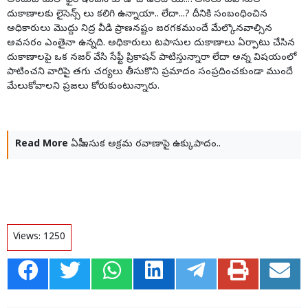
అందుబాటులో ఫైర్ ఇంజన్ కూడా జాడలేదాయే...?అసలు టపాసుల
దుకాణాలకు లైసెన్స్ లు కలిగి ఉన్నాయా.. లేదా...? దీనికి సంబంధించిన
అధికారులు మొద్దు నిద్ర వీడి ప్రాణనష్టం జరగకముందే మేల్కొనవాల్సిన
అవసరం ఎంతైనా ఉన్నది. అధికారులు టపాసుల దుకాణాలు ఏర్పాటు చేసిన
దుకాణాలపై ఒక నజర్ వేసి సేఫ్టీ ప్రికాషన్ పాటిస్తున్నారా లేదా అన్న విషయంలో
పాటించని వారిపై తగు చర్యలు తీసుకొని ప్రమాదం సంప్రదించకుండా ముందే
మేలుకోవాలని ప్రజలు కోరుకుంటున్నారు.
Read More
ఏపీ ఇసుక అక్రమ రవాణాపై ఉక్కుపాదం..
Views:
1250