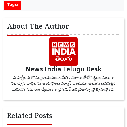
Tags:
About The Author
News India Telugu Desk
ఏ పార్టీలకు కొమ్ముకాయకుండా..నీతి , నిజాయితీలే పెట్టుబడులుగా
నిఖార్సైన వార్తలను అందిస్తోంది న్యూస్ ఇండియా తెలుగు దినపత్రిక.
మెరుగైన సమాజం ధ్యేయంగా డైనమిక్ జర్నలిజాన్ని ప్రోత్సహిస్తోంది.
Related Posts