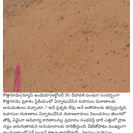
కొత్తగూడెం(న్యూస్ ఇండియా)అక్టోబర్ 30: దీపావళి పండుగ సందర్భంగా
కొత్తగూడెం ప్రకాశం స్టేడియంలో ఏర్పాటుచేసిన టపాసుల దుకాణాలకు
అనుమతులు వచ్చాయా..? అనే ప్రశ్నకు లేవు అనే అపోహలకు తవ్విస్తున్నది.
టపాసుల దుకాణాలు ఏర్పాటుచేసిన దుకాణదారులు నిబంధనలు తుంగలో
తొక్కి ఏమైనా అనివార్య కారణాలవల్ల ప్రమాదం సంభవిస్తే భారీ ఎత్తులో ప్రాణ
నష్టం జరుగుతాయని అనుమానాలకు దారితీస్తుంది. వీటితోపాటు ముఖ్యంగా