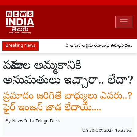
Breaking News
ఏపీ ఇసుక అక్రమ రవాణాపై ఉక్కుపాదం..
పటాసుల అమ్మకానికి
అనుమతులు ఇచ్చారా.. లేదా?
ప్రమాదం జరిగితే బాధ్యులు ఎవరు..?
ఫైర్ ఇంజన్ జాడ లేదాయే....
By
News India Telugu Desk
On
30 Oct 2024 15:33:53