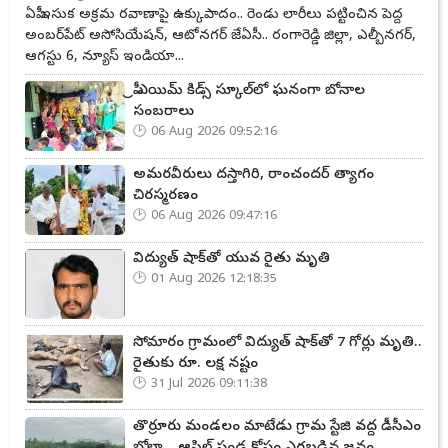
ఏపీ ఇసుక అక్రమ రవాణాపై ఉక్కుపాదం.. రెండు లారీలు పట్టించిన పెద్ద
అంబర్‌పేట్ అసోసియేషన్, ఆటోనగర్ జేఏసీ.. రంగారెడ్డి జిల్లా, ఎల్బీనగర్,
ఆగస్టు 6, న్యూస్ ఇండియా...
ప్రీ ఎయిమ్ కిడ్స్ స్కూల్‌లో ఘనంగా బోనాల
సంబరాలు
06 Aug 2026 09:52:16
అమరవీరులు దస్తాగిరి, రాంచందర్ త్యాగం
చిరస్మరణం
06 Aug 2026 09:47:16
విద్యుత్ షాక్‌తో యువ రైతు మృతి
01 Aug 2026 12:18:35
సోమారం గ్రామంలో విద్యుత్ షాక్‌తో 7 గోర్లు మృతి..
రైతుకు రూ. లక్ష నష్టం
31 Jul 2026 09:11:38
తొర్రూరు మండలం మాటేడు గ్రామ స్టేజి వద్ద డీసీఎం
బోల్తా... ఆపిల్ పండ్ల కోసం ఎగబడిన జనం