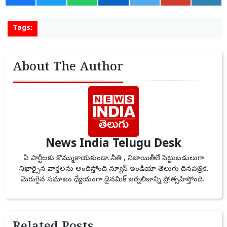
Tags:
About The Author
News India Telugu Desk
ఏ పార్టీలకు కొమ్ముకాయకుండా..నీతి , నిజాయితీలే పెట్టుబడులుగా
నిఖార్సైన వార్తలను అందిస్తోంది న్యూస్ ఇండియా తెలుగు దినపత్రిక.
మెరుగైన సమాజం ధ్యేయంగా డైనమిక్ జర్నలిజాన్ని ప్రోత్సహిస్తోంది.