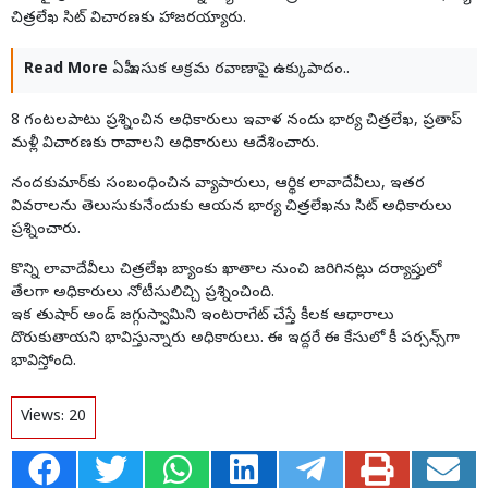
చిత్రలేఖ సిట్‌ విచారణకు హాజరయ్యారు.
Read More
ఏపీ ఇసుక అక్రమ రవాణాపై ఉక్కుపాదం..
8 గంటలపాటు ప్రశ్నించిన అధికారులు ఇవాళ నందు భార్య చిత్రలేఖ, ప్రతాప్‌
మళ్లీ విచారణకు రావాలని అధికారులు ఆదేశించారు.
నందకుమార్‌కు సంబంధించిన వ్యాపారులు, ఆర్థిక లావాదేవీలు, ఇతర
వివరాలను తెలుసుకునేందుకు ఆయన భార్య చిత్రలేఖను సిట్ అధికారులు
ప్రశ్నించారు.
కొన్ని లావాదేవీలు చిత్రలేఖ బ్యాంకు ఖాతాల నుంచి జరిగినట్లు దర్యాప్తులో
తేలగా అధికారులు నోటీసులిచ్చి ప్రశ్నించింది.
ఇక తుషార్‌ అండ్‌ జగ్గుస్వామిని ఇంటరాగేట్‌ చేస్తే కీలక ఆధారాలు
దొరుకుతాయని భావిస్తున్నారు అధికారులు. ఈ ఇద్దరే ఈ కేసులో కీ పర్సన్స్‌గా
భావిస్తోంది.
Views:
20