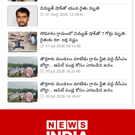
విద్యుత్ షాక్‌తో యువ రైతు మృతి
01 Aug 2026 12:18:35
సోమారం గ్రామంలో విద్యుత్ షాక్‌తో 7 గోర్లు మృతి..
రైతుకు రూ. లక్ష నష్టం
31 Jul 2026 09:11:38
తొర్రూరు మండలం మాటేడు గ్రామ స్టేజి వద్ద డీసీఎం
బోల్తా... ఆపిల్ పండ్ల కోసం ఎగబడిన జనం
30 Jul 2026 16:21:00
తొర్రూరు మండలం మాటేడు గ్రామ స్టేజి వద్ద డీసీఎం
బోల్తా... ఆపిల్ పండ్ల కోసం ఎగబడిన జనం
30 Jul 2026 16:18:47