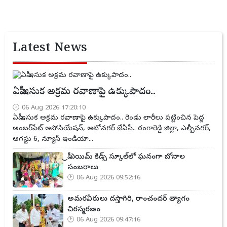
Latest News
ఏపీ ఇసుక అక్రమ రవాణాపై ఉక్కుపాదం..
06 Aug 2026 17:20:10
ఏపీ ఇసుక అక్రమ రవాణాపై ఉక్కుపాదం.. రెండు లారీలు పట్టించిన పెద్ద
అంబర్‌పేట్ అసోసియేషన్, ఆటోనగర్ జేఏసీ.. రంగారెడ్డి జిల్లా, ఎల్బీనగర్,
ఆగస్టు 6, న్యూస్ ఇండియా...
ప్రీ ఎయిమ్ కిడ్స్ స్కూల్‌లో ఘనంగా బోనాల
సంబరాలు
06 Aug 2026 09:52:16
అమరవీరులు దస్తాగిరి, రాంచందర్ త్యాగం
చిరస్మరణం
06 Aug 2026 09:47:16