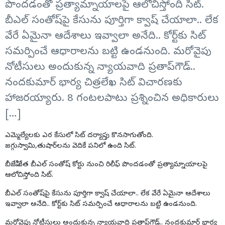
పొందడంతో ప్రత్యామ్నాయాలపై ఆలోచిస్తోంది సిట్‌.
బీఎల్ సంతోష్‌పై కేసును పూర్తిగా క్వాష్ చేయాలా.. లేక
వేరే ఏమైనా ఆదేశాలు ఇవ్వాలా అనేది.. కోర్ట్‌కు సిట్
సమర్పించే ఆధారాలను బట్టి ఉండనుంది. మరోవైపు
నోటీసులు అందుకున్న న్యాయవాది ప్రతాప్‌గౌడ్‌..
నందకుమార్‌ భార్య చిత్రలేఖ సిట్‌ విచారణకు
హాజరయ్యారు. 8 గంటలపాటు ప్రశ్నించిన అధికారులు
[…]
ఎమ్మెల్యేలకు
ఎర కేసులో సిట్ దర్యాప్తు కొనసాగుతోంది.
జగ్గుస్వామి,తుషార్‌లను వెదికే పనిలో ఉంది సిట్.
బీజేపీ నేత బీఎల్‌ సంతోష్‌ కోర్టు నుంచి రిలీఫ్ పొందడంతో ప్రత్యామ్నాయాలపై
ఆలోచిస్తోంది సిట్‌.
బీఎల్ సంతోష్‌పై కేసును పూర్తిగా క్వాష్ చేయాలా.. లేక వేరే ఏమైనా ఆదేశాలు
ఇవ్వాలా అనేది.. కోర్ట్‌కు సిట్ సమర్పించే ఆధారాలను బట్టి ఉండనుంది.
మరోవైపు నోటీసులు అందుకున్న న్యాయవాది ప్రతాప్‌గౌడ్‌.. నందకుమార్‌ భార్య