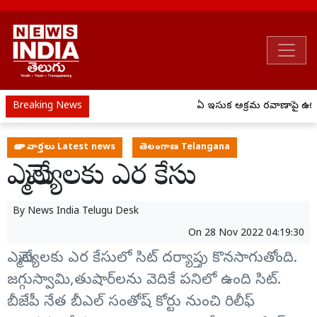
Breaking News
ఏపీ ఇసుక అక్రమ రవాణాపై ఉక్క
తాజా వార్తలు Latest news
తెలంగాణ Telangana
ఎమ్మెల్యేలకు ఎర కేసు
By
News India Telugu Desk
On
28 Nov 2022 04:19:30
ఎమ్మెల్యేలకు ఎర కేసులో సిట్ దర్యాప్తు కొనసాగుతోంది.
జగ్గుస్వామి,తుషార్‌లను వెదికే పనిలో ఉంది సిట్.
బీజేపీ నేత బీఎల్‌ సంతోష్‌ కోర్టు నుంచి రిలీఫ్