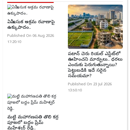
ఏపీ ఇసుక అక్రమ రవాణాపై
ఉక్కుపాదం..
Published On 06 Aug 2026
17:20:10
పటాన్ చెరు రియల్ ఎస్టేట్‌లో
ఊహించని మార్పులు.. ధరలు
ఎందుకు పెరుగుతున్నాయి?
పెట్టుబడికి ఇదే సరైన
సమయమా?
Published On 23 Jul 2026
13:50:10
మట్టి మహాగణపతి తొలి కర్ర
పూజలో బద్దం ప్రేమ్
మహేశ్వర్ రెడ్డి..