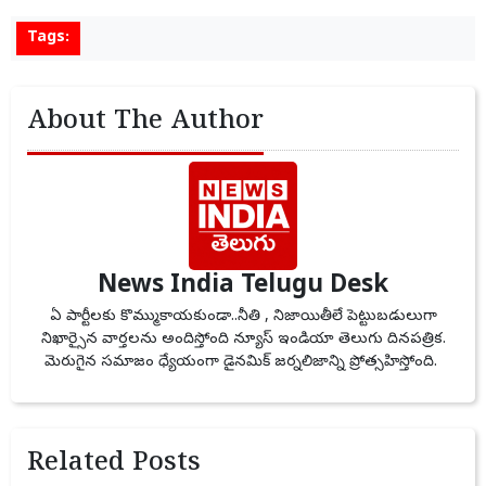
Tags:
About The Author
News India Telugu Desk
ఏ పార్టీలకు కొమ్ముకాయకుండా..నీతి , నిజాయితీలే పెట్టుబడులుగా
నిఖార్సైన వార్తలను అందిస్తోంది న్యూస్ ఇండియా తెలుగు దినపత్రిక.
మెరుగైన సమాజం ధ్యేయంగా డైనమిక్ జర్నలిజాన్ని ప్రోత్సహిస్తోంది.
Related Posts