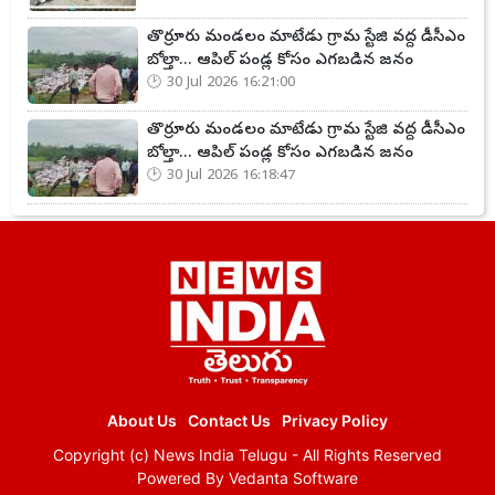
తొర్రూరు మండలం మాటేడు గ్రామ స్టేజి వద్ద డీసీఎం
బోల్తా... ఆపిల్ పండ్ల కోసం ఎగబడిన జనం
30 Jul 2026 16:21:00
తొర్రూరు మండలం మాటేడు గ్రామ స్టేజి వద్ద డీసీఎం
బోల్తా... ఆపిల్ పండ్ల కోసం ఎగబడిన జనం
30 Jul 2026 16:18:47
About Us
Contact Us
Privacy Policy
Copyright (c)
News India Telugu
- All Rights Reserved
Powered By
Vedanta Software