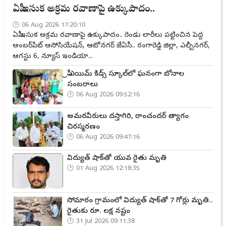
ఏపీ ఇసుక అక్రమ రవాణాపై ఉక్కుపాదం..
06 Aug 2026 17:20:10
ఏపీ ఇసుక అక్రమ రవాణాపై ఉక్కుపాదం.. రెండు లారీలు పట్టించిన పెద్ద
అంబర్‌పేట్ అసోసియేషన్, ఆటోనగర్ జేఏసీ.. రంగారెడ్డి జిల్లా, ఎల్బీనగర్,
ఆగస్టు 6, న్యూస్ ఇండియా...
ప్రీ ఎయిమ్ కిడ్స్ స్కూల్‌లో ఘనంగా బోనాల
సంబరాలు
06 Aug 2026 09:52:16
అమరవీరులు దస్తాగిరి, రాంచందర్ త్యాగం
చిరస్మరణం
06 Aug 2026 09:47:16
విద్యుత్ షాక్‌తో యువ రైతు మృతి
01 Aug 2026 12:18:35
సోమారం గ్రామంలో విద్యుత్ షాక్‌తో 7 గోర్లు మృతి..
రైతుకు రూ. లక్ష నష్టం
31 Jul 2026 09:11:38