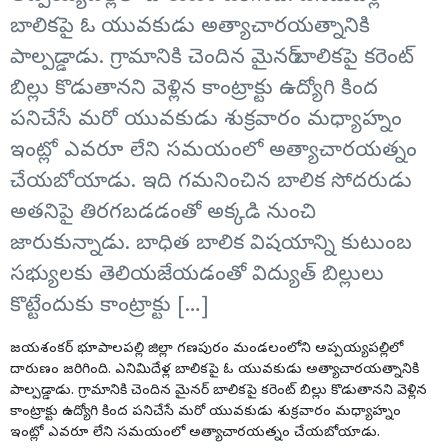
బాలికపై ఓ యువకుడు అత్యాచారయత్నానికి
పాల్పడ్డాడు. గ్రామానికి చెందిన మైనర్‌ బాలికపై కరెంట్‌
బిల్లు కొడుతానని వెళ్లిన కాంట్రాక్టు ఉద్యోగి కింద
పనిచేసే మరో యువకుడు శుక్రవారం మధ్యాహ్నం
ఇంట్లో ఎవరూ లేని సమయంలో అత్యాచారయత్నం
చేయబోయాడు. ఇది గమనించిన బాలిక సోదరుడు
అతనిపై తిరగబడడంతో అక్కడి నుంచి
జారుకున్నాడు. బాధిత బాలిక విషయాన్ని కుటుంబ
సభ్యులకు తెలియజేయడంతో విద్యుత్‌ బిల్లులు
కొట్టేందుకు కాంట్రాక్టు […]
జయశంకర్‌ భూపాలపల్లి జిల్లా గణపురం మండలంలోని అప్పయ్యపల్లిలో
దారుణం జరిగింది. ఎనిమిదేళ్ల బాలికపై ఓ యువకుడు అత్యాచారయత్నానికి
పాల్పడ్డాడు. గ్రామానికి చెందిన మైనర్‌ బాలికపై కరెంట్‌ బిల్లు కొడుతానని వెళ్లిన
కాంట్రాక్టు ఉద్యోగి కింద పనిచేసే మరో యువకుడు శుక్రవారం మధ్యాహ్నం
ఇంట్లో ఎవరూ లేని సమయంలో అత్యాచారయత్నం చేయబోయాడు.