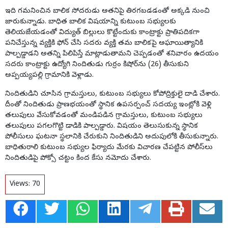
ఇది గమనించిన బాలిక సోదరుడు అతనిపై తిరగబడడంతో అక్కడి నుంచి
జారుకున్నాడు. బాధిత బాలిక విషయాన్ని కుటుంబ సభ్యులకు
తెలియజేయడంతో విద్యుత్‌ బిల్లులు కొట్టేందుకు కాంట్రాక్టు ప్రాతిపదికగా
పనిచేస్తున్న వ్యక్తికి ఫోన్‌ చేసి సదరు వ్యక్తి తమ బాలికపై అఘాయిత్యానికి
పాల్పడ్డాడని అతన్ని పిలిపిస్తే మాట్లాడుతామని చెప్పడంతో శనివారం ఉదయం
సదరు కాంట్రాక్టు ఉద్యోగి నిందితుడు గుర్రం కిషోర్‌ను (26) తీసుకుని
అప్పయ్యపల్లి గ్రామానికి వెళ్లాడు.
నిందితుడిని చూసిన గ్రామస్తులు, కుటుంబ సభ్యులు కోపోద్రిక్తులై దాడి చేశారు.
దీంతో నిందితుడు ప్రాణభయంతో స్థానిక ఉపసర్పంచ్‌ సదయ్య ఇంట్లోకి వెళ్లి
తలుపులు వేసుకోవడంతో మండిపడిన గ్రామస్తులు, కుటుంబ సభ్యులు
తలుపులు పగలగొట్టి డాడికి పాల్పడ్డారు. విషయం తెలుసుకున్న స్థానిక
పోలీసులు ఘటనా స్థలానికి చేరుకుని నిందితుడిని అదుపులోకి తీసుకున్నారు.
బాధితురాలి కుటుంబ సభ్యుల ఫిర్యాదు మేరకు విచారణ చేపట్టిన పోలీస్‌లు
నిందితుడిపై పోక్సో చట్టం కింద కేసు నమోదు చేశారు.
Views:
70