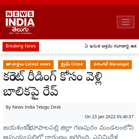
Breaking News
ఏపీ ఇసుక అక్రమ రవాణాపై ఉక్కు
తాజా వార్తలు Latest news
క్రైమ్ Crime
వరంగల్ Warangal
కరెంట్ రీడింగ్ కోసం వెళ్లి
బాలికపై రేప్
By
News India Telugu Desk
On
23 Jan 2022 05:40:37
జయశంకర్‌ భూపాలపల్లి జిల్లా గణపురం మండలంలోని
అప్పయ్యపల్లిలో దారుణం జరిగింది. ఎనిమిదేళ్ల