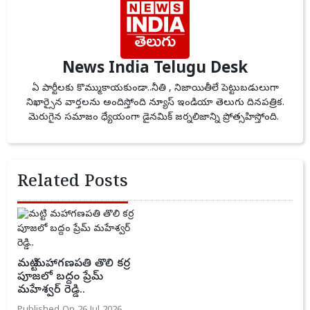
News India Telugu Desk
ఏ పార్టీలకు కొమ్ముకాయకుండా..నీతి , నిజాయితీలే పెట్టుబడులుగా
నిఖార్సైన వార్తలను అందిస్తోంది న్యూస్ ఇండియా తెలుగు దినపత్రిక.
మెరుగైన సమాజం ధ్యేయంగా డైనమిక్ జర్నలిజాన్ని ప్రోత్సహిస్తోంది.
Related Posts
మట్టి మహాగణపతి తొలి కర్ర
పూజలో బద్దం ప్రేమ్
మహేశ్వర్ రెడ్డి..