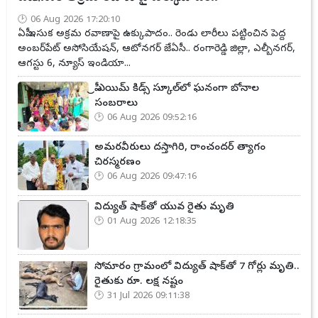
06 Aug 2026 17:20:10
ఏపీ ఇసుక అక్రమ రవాణాపై ఉక్కుపాదం.. రెండు లారీలు పట్టించిన పెద్ద
అంబర్‌పేట్ అసోసియేషన్, ఆటోనగర్ జేఏసీ.. రంగారెడ్డి జిల్లా, ఎల్బీనగర్,
ఆగస్టు 6, న్యూస్ ఇండియా...
ప్రీ ఎయిమ్ కిడ్స్ స్కూల్‌లో ఘనంగా బోనాల
సంబరాలు
06 Aug 2026 09:52:16
అమరవీరులు దస్తాగిరి, రాంచందర్ త్యాగం
చిరస్మరణం
06 Aug 2026 09:47:16
విద్యుత్ షాక్‌తో యువ రైతు మృతి
01 Aug 2026 12:18:35
సోమారం గ్రామంలో విద్యుత్ షాక్‌తో 7 గోర్లు మృతి..
రైతుకు రూ. లక్ష నష్టం
31 Jul 2026 09:11:38