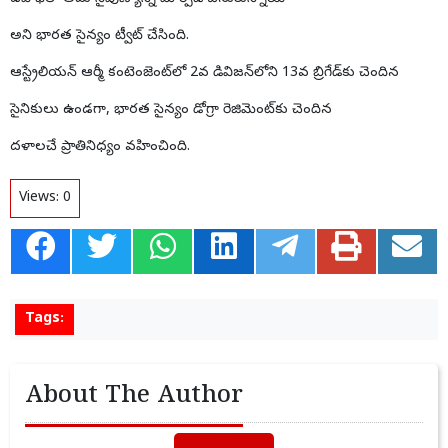
అని భారత సైన్యం ట్వీట్ చేసింది.
ఆస్ట్రేలియన్ ఆర్మీ కంటెంజెంట్‌లో 2వ డివిజన్‌లోని 13వ బ్రిగేడ్‌కు చెందిన
సైనికులు ఉండగా, భారత సైన్యం డోగ్రా రెజిమెంట్‌కు చెందిన
దళాలచే ప్రాతినిధ్యం వహించింది.
Views:
0
Tags:
About The Author