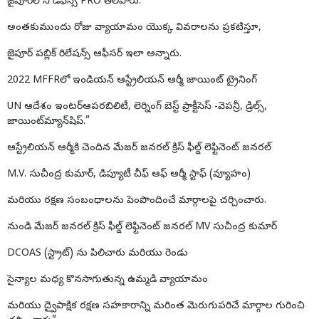
జైపూర్‌లోని డిఫెన్స్ PRO తెలిపారు.
అంతకుముందు రోజు వ్యాయామం యొక్క వివరాలను ప్రకటిస్తూ,
జైపూర్ పబ్లిక్ రిలేషన్స్ ఆఫీసర్ ఇలా అన్నారు.
2022 MFFRలో
ఇండియన్ ఆస్ట్రేలియన్ ఆర్మీ
జాయింట్ ట్రైనింగ్
UN ఆదేశం ఇంటర్‌ఆపరబిలిటీ, లెర్నింగ్ బెస్ట్ ప్రాక్టీసెస్ -వెపన్రీ, డ్రిల్స్,
జాయింట్‌మ్యాన్‌షిప్.”
ఆస్ట్రేలియన్ ఆర్మీకి చెందిన మేజర్ జనరల్ క్రిస్ ఫీల్డ్ లెఫ్టినెంట్ జనరల్
M.V. సుచీంద్ర కుమార్, డిప్యూటీ చీఫ్ ఆఫ్ ఆర్మీ స్టాఫ్ (వ్యూహం)
మరియు రక్షణ సంబంధాలను పెంపొందించే మార్గాలపై చర్చించారు.
నుండి మేజర్ జనరల్ క్రిస్ ఫీల్డ్ లెఫ్టినెంట్ జనరల్ MV సుచీంద్ర కుమార్
DCOAS (స్ట్రాట్) ను పిలిచారు మరియు రెండు
సైన్యాల మధ్య కొనసాగుతున్న
ఉమ్మడి వ్యాయామం
మరియు
ద్వైపాక్షిక రక్షణ సహకారాన్ని
మరింత మెరుగుపరిచే మార్గాల గురించి