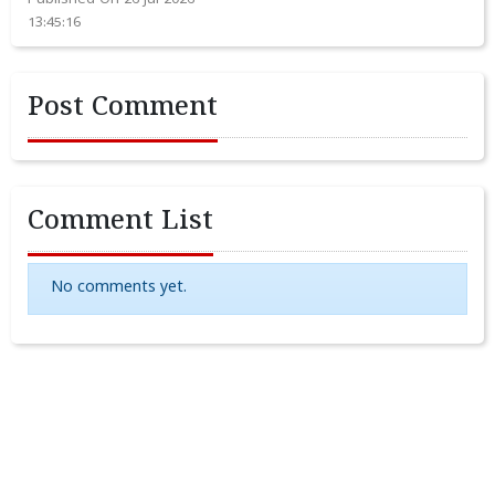
Published On 26 Jul 2026
13:45:16
Post Comment
Comment List
No comments yet.