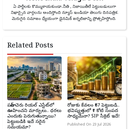
ఏ పార్టీలకు కొమ్ముకాయకుండా..నీతి , నిజాయితీలే పెట్టుబడులుగా
నిఖార్సైన వార్తలను అందిస్తోంది న్యూస్ ఇండియా తెలుగు దినపత్రిక.
మెరుగైన సమాజం ధ్యేయంగా డైనమిక్ జర్నలిజాన్ని ప్రోత్సహిస్తోంది.
Related Posts
పటాన్ చెరు రియల్ ఎస్టేట్‌లో
రోజుకు కేవలం ₹67 పెట్టుబడి..
ఊహించని మార్పులు.. ధరలు
భవిష్యత్తులో ₹1 కోటి సంపద
ఎందుకు పెరుగుతున్నాయి?
సాధ్యమేనా? SIP సీక్రెట్ ఇదే!
పెట్టుబడికి ఇదే సరైన
Published On 23 Jul 2026
సమయమా?