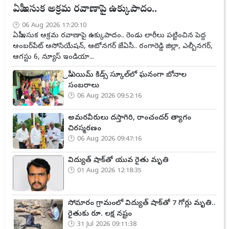
ఏపీ ఇసుక అక్రమ రవాణాపై ఉక్కుపాదం..
06 Aug 2026 17:20:10
ఏపీ ఇసుక అక్రమ రవాణాపై ఉక్కుపాదం.. రెండు లారీలు పట్టించిన పెద్ద
అంబర్‌పేట్ అసోసియేషన్, ఆటోనగర్ జేఏసీ.. రంగారెడ్డి జిల్లా, ఎల్బీనగర్,
ఆగస్టు 6, న్యూస్ ఇండియా...
ప్రీ ఎయిమ్ కిడ్స్ స్కూల్‌లో ఘనంగా బోనాల
సంబరాలు
06 Aug 2026 09:52:16
అమరవీరులు దస్తాగిరి, రాంచందర్ త్యాగం
చిరస్మరణం
06 Aug 2026 09:47:16
విద్యుత్ షాక్‌తో యువ రైతు మృతి
01 Aug 2026 12:18:35
సోమారం గ్రామంలో విద్యుత్ షాక్‌తో 7 గోర్లు మృతి..
రైతుకు రూ. లక్ష నష్టం
31 Jul 2026 09:11:38