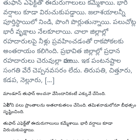
తుఫాన్‌ ఎఫెక్ట్‌తో ఈదురుగాలులు కమ్మేశాయి. భారీ
వర్షాలు కూడా విరుచుకుపడ్డాయి. జలాశయాలన్నీ
పూర్తిస్థాయిలో నిండి, పొంగి పొర్లుతున్నాయి. పలుచోట్ల
భారీ వృక్షాలు నేలకూలాయి. చాలా జిల్లాల్లో
రహదారులపై నీళ్లు ప్రవహించడంతో రాకపోకలకు
అంతరాయం కలిగింది. ప్రభావిత జిల్లాల్లో ప్రధాన
రహదారులు చెరువుల్లా మారాయి. ఇక పంటనష్టాల
సంగతి వేరే చెప్పనవసరం లేదు. తిరుపతి, చిత్తూరు,
కడప, నెల్లూరు, […]
మాండూస్‌ తుఫాన్ అంచనా వేసిందానికంటే ఎక్కువే చేసింది.
ఏపీలోని పలు ప్రాంతాలను అతలాకుతలం చేసింది. తమిళనాడులోనూ బీభత్సం
సృష్టించింది.
తుఫాన్‌ ఎఫెక్ట్‌తో ఈదురుగాలులు కమ్మేశాయి. భారీ వర్షాలు కూడా
విరుచుకుపడ్డాయి.