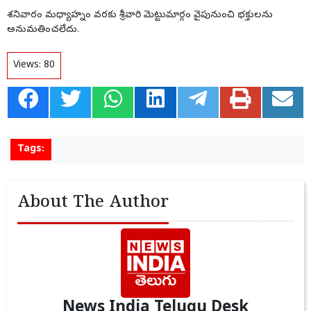
శనివారం మధ్యాహ్నం వరకు శ్రీవారి మెట్టుమార్గం వైపునుంచి భక్తులను
అనుమతించలేదు.
Views:
80
Tags:
About The Author
News India Telugu Desk