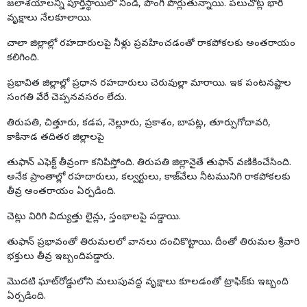
జలాశయాలన్నీ పూర్తిస్థాయిలో నిండి, పొంగి పొర్లుతున్నాయి. పలుచోట్ల భారీ
వృక్షాలు నేలకూలాయి.
చాలా జిల్లాల్లో రహదారులపై నీళ్లు ప్రవహించడంతో రాకపోకలకు అంతరాయం
కలిగింది.
ప్రభావిత జిల్లాల్లో ప్రధాన రహదారులు చెరువుల్లా మారాయి. ఇక పంటనష్టాల
సంగతి వేరే చెప్పనవసరం లేదు.
తిరుపతి, చిత్తూరు, కడప, నెల్లూరు, ప్రకాశం, బాపట్ల, తూర్పుగోదావరి,
కాకినాడ తదితర జిల్లాలపై
తుఫాన్ ఎఫెక్ట్ తీవ్రంగా కనిపిస్తోంది. తిరుపతి జిల్లానైతే తుఫాన్ వణికించేసింది.
అనేక ప్రాంతాల్లో రహదారులు, కల్వర్టులు, కాజ్‌వేలు నీటమునిగి రాకపోకలకు
తీవ్ర అంతరాయం ఏర్పడింది.
చెట్లు విరిగి విద్యుత్తు లైన్లు, స్తంభాలపై పడ్డాయి.
తుఫాన్ ప్రభావంతో తిరుమలలో వానలు దంచికొట్టాయి. దీంతో తిరుమల శ్రీవారి
భక్తులు తీవ్ర ఇబ్బందిపడ్డారు.
మొదటి ఘాట్‌రోడ్డులోని మలుపువద్ద వృక్షాలు కూలడంతో ట్రాఫిక్‌కు ఇబ్బంది
ఏర్పడింది.