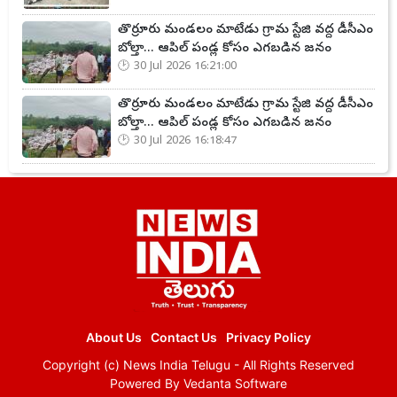
తొర్రూరు మండలం మాటేడు గ్రామ స్టేజి వద్ద డీసీఎం
బోల్తా... ఆపిల్ పండ్ల కోసం ఎగబడిన జనం
30 Jul 2026 16:21:00
తొర్రూరు మండలం మాటేడు గ్రామ స్టేజి వద్ద డీసీఎం
బోల్తా... ఆపిల్ పండ్ల కోసం ఎగబడిన జనం
30 Jul 2026 16:18:47
About Us
Contact Us
Privacy Policy
Copyright (c)
News India Telugu
- All Rights Reserved
Powered By
Vedanta Software