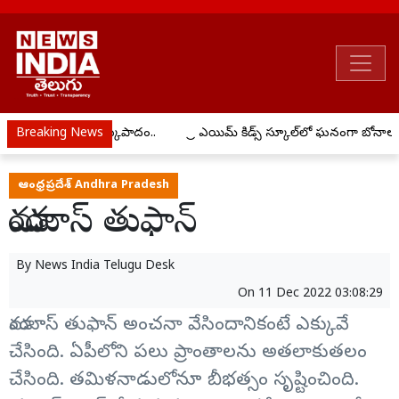
 అక్రమ రవాణాపై ఉక్కుపాదం..
Breaking News
ప్రీ ఎయిమ్ కిడ్స్ స్కూల్‌లో ఘనంగా బోనా
ఆంధ్రప్రదేశ్ Andhra Pradesh
మాండూస్‌ తుఫాన్
By
News India Telugu Desk
On
11 Dec 2022 03:08:29
మాండూస్‌ తుఫాన్ అంచనా వేసిందానికంటే ఎక్కువే
చేసింది. ఏపీలోని పలు ప్రాంతాలను అతలాకుతలం
చేసింది. తమిళనాడులోనూ బీభత్సం సృష్టించింది.