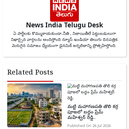
News India Telugu Desk
ఏ పార్టీలకు కొమ్ముకాయకుండా..నీతి , నిజాయితీలే పెట్టుబడులుగా
నిఖార్సైన వార్తలను అందిస్తోంది న్యూస్ ఇండియా తెలుగు దినపత్రిక.
మెరుగైన సమాజం ధ్యేయంగా డైనమిక్ జర్నలిజాన్ని ప్రోత్సహిస్తోంది.
Related Posts
మట్టి మహాగణపతి తొలి కర్ర
పూజలో బద్దం ప్రేమ్
మహేశ్వర్ రెడ్డి..
Published On 26 Jul 2026