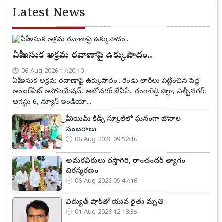
Latest News
ఏపీ ఇసుక అక్రమ రవాణాపై ఉక్కుపాదం..
06 Aug 2026 17:20:10
ఏపీ ఇసుక అక్రమ రవాణాపై ఉక్కుపాదం.. రెండు లారీలు పట్టించిన పెద్ద
అంబర్‌పేట్ అసోసియేషన్, ఆటోనగర్ జేఏసీ.. రంగారెడ్డి జిల్లా, ఎల్బీనగర్,
ఆగస్టు 6, న్యూస్ ఇండియా...
ప్రీ ఎయిమ్ కిడ్స్ స్కూల్‌లో ఘనంగా బోనాల
సంబరాలు
06 Aug 2026 09:52:16
అమరవీరులు దస్తాగిరి, రాంచందర్ త్యాగం
చిరస్మరణం
06 Aug 2026 09:47:16
విద్యుత్ షాక్‌తో యువ రైతు మృతి
01 Aug 2026 12:18:35