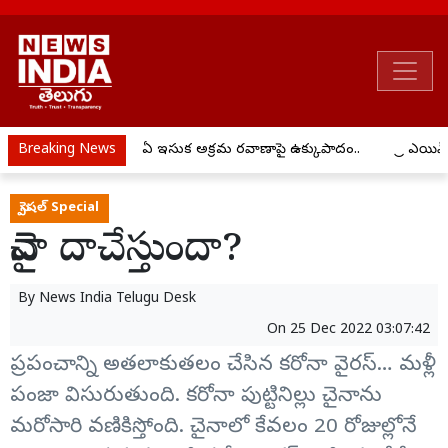
Breaking News
ఏపీ ఇసుక అక్రమ రవాణాపై ఉక్కుపాదం..
ప్రీ ఎయి
స్పెషల్ Special
చైనా దాచేస్తుందా?
By
News India Telugu Desk
On
25 Dec 2022 03:07:42
ప్రపంచాన్ని అతలాకుతలం చేసిన కరోనా వైరస్… మళ్లీ
పంజా విసురుతుంది. కరోనా పుట్టినిల్లు చైనాను
మరోసారి వణికిస్తోంది. చైనాలో కేవలం 20 రోజుల్లోనే