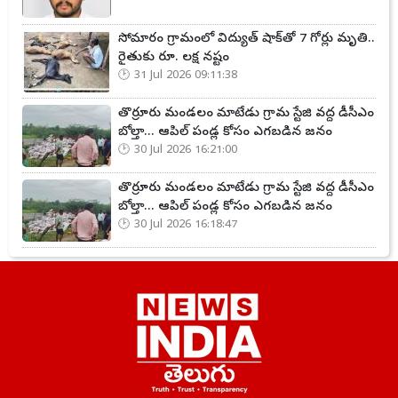
సోమారం గ్రామంలో విద్యుత్ షాక్‌తో 7 గోర్లు మృతి..
రైతుకు రూ. లక్ష నష్టం
31 Jul 2026 09:11:38
తొర్రూరు మండలం మాటేడు గ్రామ స్టేజి వద్ద డీసీఎం
బోల్తా... ఆపిల్ పండ్ల కోసం ఎగబడిన జనం
30 Jul 2026 16:21:00
తొర్రూరు మండలం మాటేడు గ్రామ స్టేజి వద్ద డీసీఎం
బోల్తా... ఆపిల్ పండ్ల కోసం ఎగబడిన జనం
30 Jul 2026 16:18:47