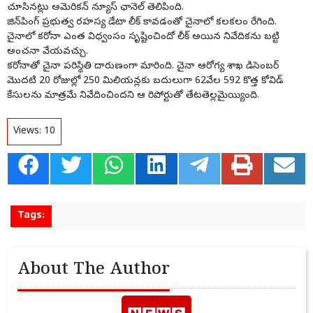
చూసినట్లు అమెరికన్ న్యూస్ ఛానెల్ తెలిపింది.
జిన్‌పింగ్ ప్రభుత్వ రహస్య డేటా లీక్ కావడంతో చైనాలో కలకలం రేగింది.
చైనాలో కరోనా ఎంత విధ్వంసం సృష్టించిందో లీక్ అయిన నివేదికను బట్టి
అంచనా వేయవచ్చు.
కరోనాతో చైనా పరిస్థితి దారుణంగా మారింది. చైనా ఆరోగ్య శాఖ డిసెంబర్
మొదటి 20 రోజుల్లో 250 మిలియన్లకు బదులుగా 62వేల 592 కొత్త కోవిడ్
కేసులను మాత్రమే నివేదించిందని ఆ రిపోర్టుతో తేటతెల్లమైయ్యింది.
Views:
10
Tags:
About The Author