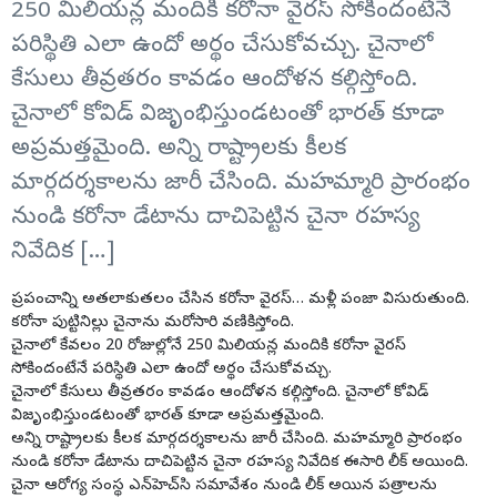
250 మిలియన్ల మందికి కరోనా వైరస్ సోకిందంటేనే
పరిస్థితి ఎలా ఉందో అర్థం చేసుకోవచ్చు. చైనాలో
కేసులు తీవ్రతరం కావడం ఆందోళన కల్గిస్తోంది.
చైనాలో కోవిడ్‌ విజృంభిస్తుండటంతో భారత్‌ కూడా
అప్రమత్తమైంది. అన్ని రాష్ట్రాలకు కీలక
మార్గదర్శకాలను జారీ చేసింది. మహమ్మారి ప్రారంభం
నుండి కరోనా డేటాను దాచిపెట్టిన చైనా రహస్య
నివేదిక […]
ప్రపంచాన్ని అతలాకుతలం చేసిన కరోనా వైరస్… మళ్లీ పంజా విసురుతుంది.
కరోనా పుట్టినిల్లు చైనాను మరోసారి వణికిస్తోంది.
చైనాలో కేవలం 20 రోజుల్లోనే 250 మిలియన్ల మందికి కరోనా వైరస్
సోకిందంటేనే పరిస్థితి ఎలా ఉందో అర్థం చేసుకోవచ్చు.
చైనాలో కేసులు తీవ్రతరం కావడం ఆందోళన కల్గిస్తోంది. చైనాలో కోవిడ్‌
విజృంభిస్తుండటంతో భారత్‌ కూడా అప్రమత్తమైంది.
అన్ని రాష్ట్రాలకు కీలక మార్గదర్శకాలను జారీ చేసింది. మహమ్మారి ప్రారంభం
నుండి కరోనా డేటాను దాచిపెట్టిన చైనా రహస్య నివేదిక ఈసారి లీక్ అయింది.
చైనా ఆరోగ్య సంస్థ ఎన్‌హెచ్‌సి సమావేశం నుండి లీక్ అయిన పత్రాలను