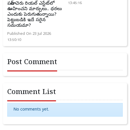
పటాన్ చెరు రియల్ ఎస్టేట్‌లో
13:45:16
ఊహించని మార్పులు.. ధరలు
ఎందుకు పెరుగుతున్నాయి?
పెట్టుబడికి ఇదే సరైన
సమయమా?
Published On 23 Jul 2026
13:50:10
Post Comment
Comment List
No comments yet.