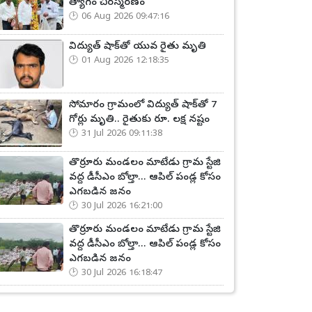
త్యాగం చిరస్మరణం
06 Aug 2026 09:47:16
విద్యుత్ షాక్‌తో యువ రైతు మృతి
01 Aug 2026 12:18:35
సోమారం గ్రామంలో విద్యుత్ షాక్‌తో 7
గోర్లు మృతి.. రైతుకు రూ. లక్ష నష్టం
31 Jul 2026 09:11:38
తొర్రూరు మండలం మాటేడు గ్రామ స్టేజి
వద్ద డీసీఎం బోల్తా... ఆపిల్ పండ్ల కోసం
ఎగబడిన జనం
30 Jul 2026 16:21:00
తొర్రూరు మండలం మాటేడు గ్రామ స్టేజి
వద్ద డీసీఎం బోల్తా... ఆపిల్ పండ్ల కోసం
ఎగబడిన జనం
30 Jul 2026 16:18:47