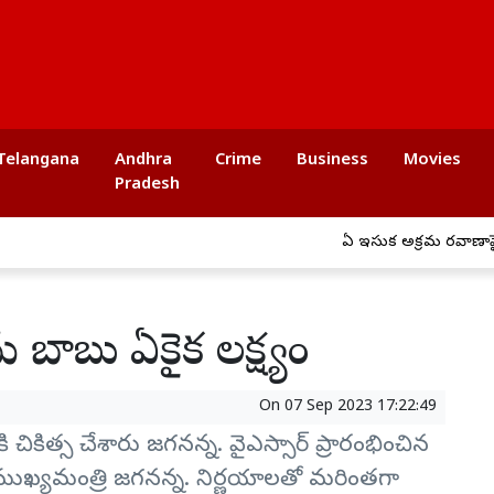
Telangana
Andhra
Crime
Business
Movies
Pradesh
ఏపీ ఇసుక అక్రమ రవాణాపై ఉక
 బాబు ఏకైక లక్ష్యం
On
07 Sep 2023 17:22:49
నికి చికిత్స చేశారు జగనన్న. వైఎస్సార్ ప్రారంభించిన
తే ముఖ్యమంత్రి జగనన్న. నిర్ణయాలతో మరింతగా