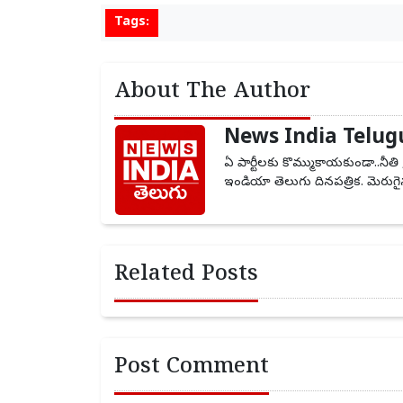
Tags:
About The Author
News India Telug
ఏ పార్టీలకు కొమ్ముకాయకుండా..నీతి 
ఇండియా తెలుగు దినపత్రిక. మెరుగైన
Related Posts
Post Comment