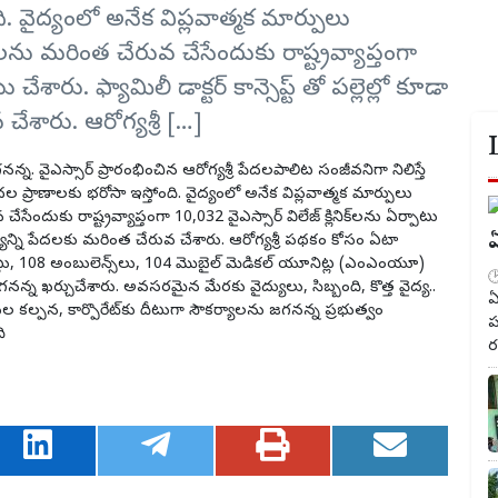
ది. వైద్యంలో అనేక విప్లవాత్మక మార్పులు
వలను మరింత చేరువ చేసేందుకు రాష్ట్రవ్యాప్తంగా
ు చేశారు. ఫ్యామిలీ డాక్టర్ కాన్సెప్ట్ తో పల్లెల్లో కూడా
చేశారు. ఆరోగ్యశ్రీ […]
 జగనన్న. వైఎస్సార్ ప్రారంభించిన ఆరోగ్యశ్రీ పేదలపాలిట సంజీవనిగా నిలిస్తే
ల ప్రాణాలకు భరోసా ఇస్తోంది. వైద్యంలో అనేక విప్లవాత్మక మార్పులు
ందుకు రాష్ట్రవ్యాప్తంగా 10,032 వైఎస్సార్‌ విలేజ్‌ క్లినిక్‌లను ఏర్పాటు
ఏ
్వ వైద్యాన్ని పేదలకు మరింత చేరువ చేశారు. ఆరోగ్యశ్రీ పథకం కోసం ఏటా
లు, 108 అంబులెన్స్‌లు, 104 మొబైల్‌ మెడికల్‌ యూనిట్ల (ఎంఎంయూ)
న్న ఖర్చుచేశారు. అవసరమైన మేరకు వైద్యులు, సిబ్బంది, కొత్త వైద్య..
ఏ
 కల్పన, కార్పొరేట్‌కు దీటుగా సౌకర్యాలను జగనన్న ప్రభుత్వం
ప
ి
ర