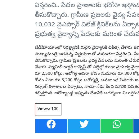
విస్తరించి.. పేదల ప్రాణాలకు భరోసా ఇస్తోం
తీసుకొచ్చారు. గ్రామీణ ప్రజలకు వైద్య సే
10,032 వైఎస్సార్‌ విలేజ్‌ క్లినిక్‌లను ఏర్పాట
ప్రభుత్వ వైద్యాన్ని పేదలకు మరింత చేరువ 
టీడీపీ హయాంలో నిర్లక్ష్యానికి గురైన వైద్యానికి చికిత్స చేశారు
ముఖ్యమంత్రి జగనన్న. నిర్ణయాలతో మరింతగా విస్తరించి.. పేద
తీసుకొచ్చారు. గ్రామీణ ప్రజలకు వైద్య సేవలను మరింత చేరువ చేసే
చేశారు. ఫ్యామిలీ డాక్టర్ కాన్సెప్ట్ తో పల్లెల్లో కూడా ప్రభుత
రూ.2,500 కోట్లు, ఆరోగ్య ఆసరా కోసం సుమారు రూ.300 కోట్
కోసం ఏటా రూ.3,200 కోట్లు ఆరోగ్యశ్రీ, అనుబంధ సేవలకు జగన
నర్సింగ్‌ కళాశాలల ఏర్పాటు, నాడు–నేడు కింద మౌలిక వసతుల
కల్పిస్తోంది. ఆరోగ్యాంధ్ర ఇప్పుడు దేశానికే ఆదర్శంగా నిలుస్తోంద
Views:
100