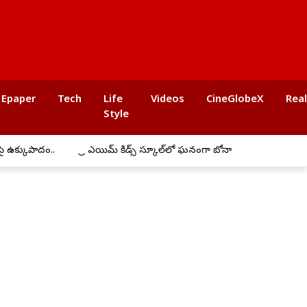
Epaper
Tech
Life
Videos
CineGlobeX
Rea
Style
్కుపాదం..
ప్రీ ఎయిమ్ కిడ్స్ స్కూల్‌లో ఘనంగా బోనాల సంబరాలు
అమ