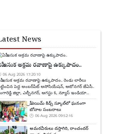
Latest News
పీ ఇసుక అక్రమ రవాణాపై ఉక్కుపాదం..
06 Aug 2026 17:20:10
పీ ఇసుక అక్రమ రవాణాపై ఉక్కుపాదం.. రెండు లారీలు
ట్టించిన పెద్ద అంబర్‌పేట్ అసోసియేషన్, ఆటోనగర్ జేఏసీ..
ంగారెడ్డి జిల్లా, ఎల్బీనగర్, ఆగస్టు 6, న్యూస్ ఇండియా...
ప్రీ ఎయిమ్ కిడ్స్ స్కూల్‌లో ఘనంగా
బోనాల సంబరాలు
06 Aug 2026 09:52:16
అమరవీరులు దస్తాగిరి, రాంచందర్