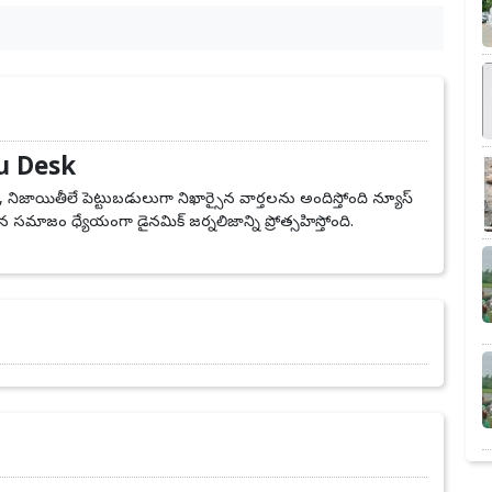
u Desk
, నిజాయితీలే పెట్టుబడులుగా నిఖార్సైన వార్తలను అందిస్తోంది న్యూస్
 సమాజం ధ్యేయంగా డైనమిక్ జర్నలిజాన్ని ప్రోత్సహిస్తోంది.