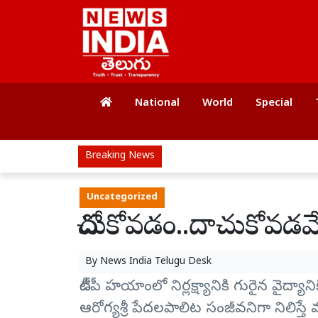
National
World
Special
Breaking News
Uncategorized
దోచుకోవడం..దాచుకోవడమే
By
News India Telugu Desk
టీడీపీ హయాంలో నిర్లక్ష్యానికి గురైన వైద్యా
ఆరోగ్యశ్రీ పేదలపాలిట సంజీవనిగా నిలిస్