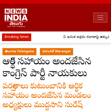
Breaking News
ఏపీ ఇసుక అక్రమ రవాణాపై ఉక్కుపాద
తెలంగాణ Telangana
వరంగల్ Warangal
ఆర్ధిక సహాయం అందజేసిన
కాంగ్రెస్ పార్టీ నాయకులు
పర్వతాలు కుటుంబానికి ఆర్ధిక
సహాయం అందజేసిన మండలం
అధ్యక్షులు ముద్దసాని సురేష్