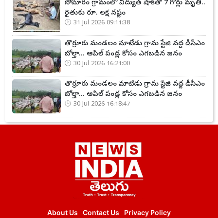
సోమారం గ్రామంలో విద్యుత్ షాక్‌తో 7 గోర్లు మృతి..
రైతుకు రూ. లక్ష నష్టం
31 Jul 2026 09:11:38
తొర్రూరు మండలం మాటేడు గ్రామ స్టేజి వద్ద డీసీఎం
బోల్తా... ఆపిల్ పండ్ల కోసం ఎగబడిన జనం
30 Jul 2026 16:21:00
తొర్రూరు మండలం మాటేడు గ్రామ స్టేజి వద్ద డీసీఎం
బోల్తా... ఆపిల్ పండ్ల కోసం ఎగబడిన జనం
30 Jul 2026 16:18:47
About Us
Contact Us
Privacy Policy