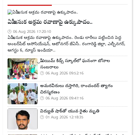
ఏపీ ఇసుక అక్రమ రవాణాపై ఉక్కుపాదం..
06 Aug 2026 17:20:10
ఏపీ ఇసుక అక్రమ రవాణాపై ఉక్కుపాదం.. రెండు లారీలు పట్టించిన పెద్ద
అంబర్‌పేట్ అసోసియేషన్, ఆటోనగర్ జేఏసీ.. రంగారెడ్డి జిల్లా, ఎల్బీనగర్,
ఆగస్టు 6, న్యూస్ ఇండియా...
ప్రీ ఎయిమ్ కిడ్స్ స్కూల్‌లో ఘనంగా బోనాల
సంబరాలు
06 Aug 2026 09:52:16
అమరవీరులు దస్తాగిరి, రాంచందర్ త్యాగం
చిరస్మరణం
06 Aug 2026 09:47:16
విద్యుత్ షాక్‌తో యువ రైతు మృతి
01 Aug 2026 12:18:35