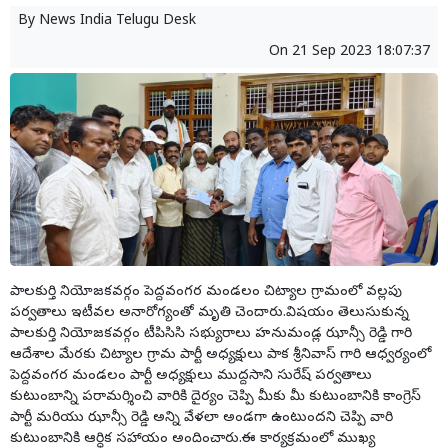
By
News India Telugu Desk
On
21 Sep 2023 18:07:37
పాలకుర్తి నియోజకవర్గం పెద్దవంగర మండలం చిట్యాల గ్రామంలో వల్లపు
పర్వతాలు ఇటీవల అనారోగ్యంతో మృతి చెందారు.విషయం తెలుసుకున్న
పాలకుర్తి నియోజకవర్గం టీపిసిసి సభ్యురాలు హనుమండ్ల ఝాన్సీ రెడ్డి గారి
ఆదేశాల మేరకు చిట్యాల గ్రామ పార్టీ అధ్యక్షులు పాక శ్రీనివాస్ గారి ఆధ్వర్యంలో
పెద్దవంగర మండలం పార్టీ అధ్యక్షులు ముద్దసాని సురేష్ పర్వతాలు
కుటుంబాన్ని పరామర్శించి వారికి దైర్యం చెప్పి మీకు మీ కుటుంబానికి కాంగ్రెస్
పార్టీ మరియు ఝాన్సీ రెడ్డి అన్ని వేళలా అండగా ఉంటుందని చెప్పి వారి
కుటుంబానికి ఆర్ధిక సహాయం అందించారు.ఈ కార్యక్రమంలో ముఖ్య