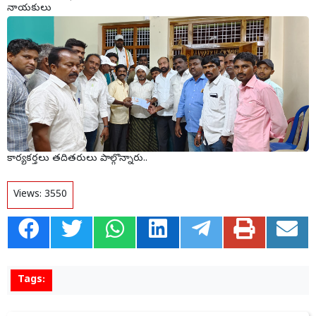
నాయకులు
కార్యకర్తలు తదితరులు పాల్గొన్నారు..
Views:
3550
Tags: