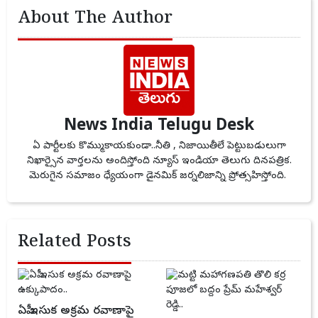
About The Author
News India Telugu Desk
ఏ పార్టీలకు కొమ్ముకాయకుండా..నీతి , నిజాయితీలే పెట్టుబడులుగా
నిఖార్సైన వార్తలను అందిస్తోంది న్యూస్ ఇండియా తెలుగు దినపత్రిక.
మెరుగైన సమాజం ధ్యేయంగా డైనమిక్ జర్నలిజాన్ని ప్రోత్సహిస్తోంది.
Related Posts
ఏపీ ఇసుక అక్రమ రవాణాపై