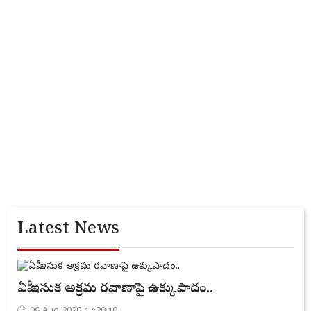
Latest News
ఏపీ ఇసుక అక్రమ రవాణాపై ఉక్కుపాదం..