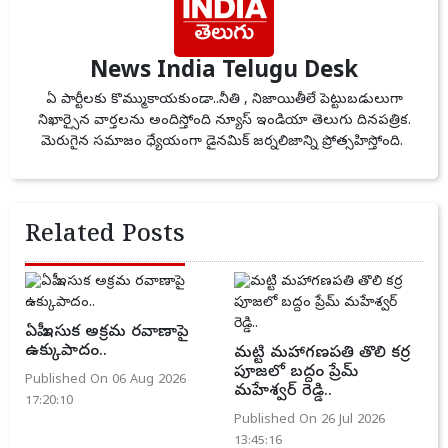
News India Telugu Desk
ఏ పార్టీలకు కొమ్ముకాయకుండా..నీతి , నిజాయితీలే పెట్టుబడులుగా
నిఖార్సైన వార్తలను అందిస్తోంది న్యూస్ ఇండియా తెలుగు దినపత్రిక.
మెరుగైన సమాజం ధ్యేయంగా డైనమిక్ జర్నలిజాన్ని ప్రోత్సహిస్తోంది.
Related Posts
ఏపీ ఇసుక అక్రమ రవాణాపై
ఉక్కుపాదం..
మట్టి మహాగణపతి తొలి కర్ర
పూజలో బద్దం ప్రేమ్
Published On 06 Aug 2026
మహేశ్వర్ రెడ్డి..
17:20:10
Published On 26 Jul 2026
13:45:16