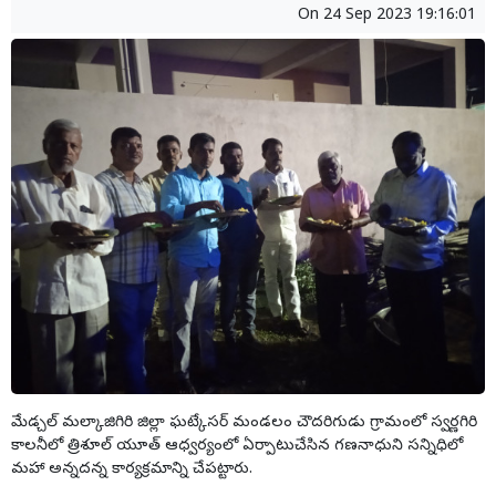
On
24 Sep 2023 19:16:01
మేడ్చల్ మల్కాజిగిరి జిల్లా ఘట్కేసర్ మండలం చౌదరిగుడు గ్రామంలో స్వర్ణగిరి
కాలనీలో త్రిశూల్ యూత్ ఆధ్వర్యంలో ఏర్పాటుచేసిన గణనాధుని సన్నిధిలో
మహా అన్నదన్న కార్యక్రమాన్ని చేపట్టారు.