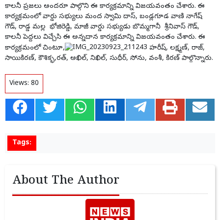
కాలనీ ప్రజలు అందరూ పాల్గొని ఈ కార్యక్రమాన్ని విజయవంతం చేశారు. ఈ
కార్యక్రమంలో వార్డు సభ్యులు మంద స్వామి దాస్, బండ్లగూడ వాణి నాగేష్
గౌడ్, రాడ్డ మల్ల భోజిరెడ్డి, మాజీ వార్డు సభ్యుడు బొమ్మగానీ శ్రీనివాస్ గౌడ్,
కాలనీ పెద్దలు విచ్చేసి ఈ అన్నదాన కార్యక్రమాన్ని విజయవంతం చేశారు. ఈ
కార్యక్రమంలో చింటూ,
హరీష్, లక్ష్మణ్, రాజ్,
సాయికిరణ్, కౌశిక్భ,రత్, అఖిల్, నిఖిల్, సుధీర్, సోను, వంశీ, కిరణ్ పాల్గొన్నారు.
Views:
80
Tags:
About The Author