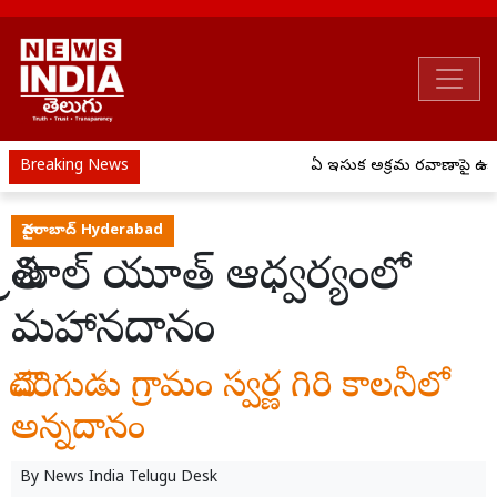
Breaking News
ఏపీ ఇసుక అక్రమ రవాణాపై ఉక్క
హైదరాబాద్ Hyderabad
త్రిశూల్ యూత్ ఆధ్వర్యంలో
మహానదానం
చౌదరిగుడు గ్రామం స్వర్ణ గిరి కాలనీలో
అన్నదానం
By
News India Telugu Desk