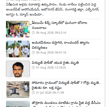
06 Aug 2026 17:20:10
ఏపీ ఇసుక అక్రమ రవాణాపై ఉక్కుపాదం.. రెండు లారీలు పట్టించిన పెద్ద
అంబర్‌పేట్ అసోసియేషన్, ఆటోనగర్ జేఏసీ.. రంగారెడ్డి జిల్లా, ఎల్బీనగర్,
ఆగస్టు 6, న్యూస్ ఇండియా...
ప్రీ ఎయిమ్ కిడ్స్ స్కూల్‌లో ఘనంగా బోనాల
సంబరాలు
06 Aug 2026 09:52:16
అమరవీరులు దస్తాగిరి, రాంచందర్ త్యాగం
చిరస్మరణం
06 Aug 2026 09:47:16
విద్యుత్ షాక్‌తో యువ రైతు మృతి
01 Aug 2026 12:18:35
సోమారం గ్రామంలో విద్యుత్ షాక్‌తో 7 గోర్లు మృతి..
రైతుకు రూ. లక్ష నష్టం
31 Jul 2026 09:11:38
తొర్రూరు మండలం మాటేడు గ్రామ స్టేజి వద్ద డీసీఎం