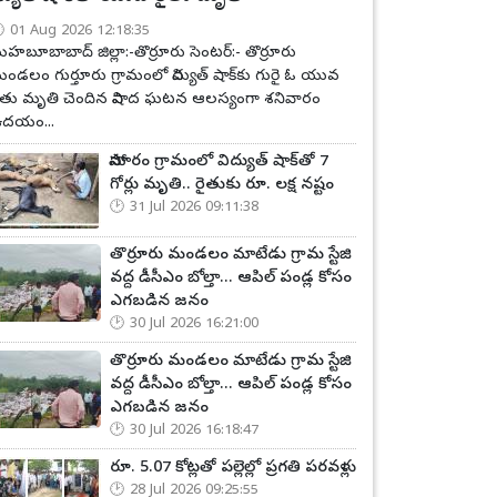
01 Aug 2026 12:18:35
హబూబాబాద్ జిల్లా:-తొర్రూరు సెంటర్:- తొర్రూరు
ండలం గుర్తూరు గ్రామంలో విద్యుత్ షాక్‌కు గురై ఓ యువ
ైతు మృతి చెందిన విషాద ఘటన ఆలస్యంగా శనివారం
దయం...
సోమారం గ్రామంలో విద్యుత్ షాక్‌తో 7
గోర్లు మృతి.. రైతుకు రూ. లక్ష నష్టం
31 Jul 2026 09:11:38
తొర్రూరు మండలం మాటేడు గ్రామ స్టేజి
వద్ద డీసీఎం బోల్తా... ఆపిల్ పండ్ల కోసం
ఎగబడిన జనం
30 Jul 2026 16:21:00
తొర్రూరు మండలం మాటేడు గ్రామ స్టేజి
వద్ద డీసీఎం బోల్తా... ఆపిల్ పండ్ల కోసం
ఎగబడిన జనం
30 Jul 2026 16:18:47
రూ. 5.07 కోట్లతో పల్లెల్లో ప్రగతి పరవళ్లు
28 Jul 2026 09:25:55