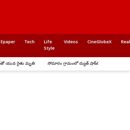
Epaper
Tech
Life
Videos
CineGlobeX
Rea
Style
ువ రైతు మృతి
సోమారం గ్రామంలో విద్యుత్ షాక్‌తో 7 గోర్లు మృతి.. రైతుకు రూ. 