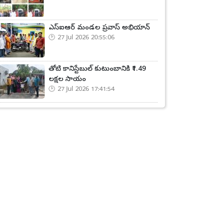
ఎస్ఐఆర్ మండల ప్రవాస్ అభియాన్‌
27 Jul 2026 20:55:06
తోటి కానిస్టేబుల్ కుటుంబానికి ₹1.49
లక్షల సాయం
27 Jul 2026 17:41:54