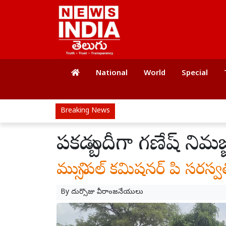
National
World
Special
Breaking News
పకడ్బందీగా గణేష్ నిమజ్జ
మున్సిపల్ కమిషనర్ పి సరస్వతి
By
దుర్సొజు వీరాంజనేయులు