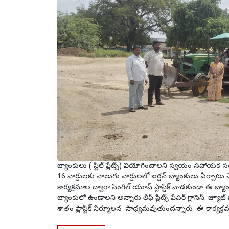
బ్యాంకులు ( స్టీల్ ప్లేట్స్) వినియోగించాలని స్వయం సహాయక
16 వార్డులకు నాలుగు వార్డులలో బర్థన్ బ్యాంకులు ఏర్పాట
కార్యక్రమాల ద్వారా సింగిల్ యూస్ ప్లాస్టిక్ వాడకుండా ఈ బ్యాంకు ద్వా
బ్యాంకులో ఉండాలని అన్నారు లీఫ్ ప్లేట్స్ పేపర్ గ్లాసెస్
శాతం ప్లాస్టిక్ నిర్మూలన సాధ్యమవుతుందన్నారు ఈ కార్యక్రమ