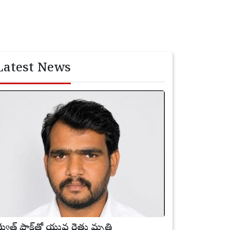
Latest News
ిద్యుత్ షాక్‌తో యువ రైతు మృతి