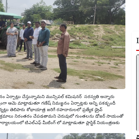
్జనం ఏర్పాట్లు చేస్తున్నామని మున్సిపల్ కమిషనర్ సరస్వతి అన్నారు
భంగా ఆమె మాట్లాడుతూ గణేష్ నిమజ్జనం ఏర్పాట్లకు అన్ని పకడ్బందీ
ున్నట్లు తెలిపారు శోభాయాత్ర జరిగే రహదారులలో ప్రత్యేక డ్రైవ్
్య కార్యక్రమాలు నిరంతరం చేపడతామని చెరువులో గుంతలను డోజర్ సాయంతో
యాలయంలో టిఎల్ఎఫ్ మీటింగ్ లో మాట్లాడుతూ ప్లాస్టిక్ నియంత్రణకు
వ