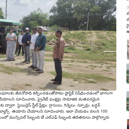
మ
మ
ర
ఉ
 సంఘాలకు జీవనోపాధి కల్పించడంతోపాటు ప్లాస్టిక్ నిషేధించడంలో భాగంగా
ు చేయాలని సూచించారు. ప్రైవేట్ ఫంక్షన్లు సామాజిక మతపరమైన
రా స్టెయిన్లెస్ స్టీల్ ప్లేట్లు. గ్లాసులు. గిన్నెలు. స్పూన్లు. బర్థన్
. జ్యూట్ బ్యాగ్స్ తయారు చేయాలని సూచించారు. ఇలా చేయడం వలన 100
ంలో మున్సిపల్ సిబ్బంది టీ ఎల్ఎఫ్ సిబ్బంది తదితరులు పాల్గొన్నారు