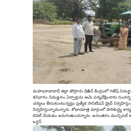
మహబూబాబాద్ జిల్లా తొర్రూరు డివిజన్ కేంద్రంలో గణేష్ నిమర
శనివారం నిమజ్జనం ఏర్పాట్లను ఆమె పర్యవేక్షించారు సందర్
చర్యలు తీసుకుంటున్నట్లు ప్రత్యేక సానిటేషన్ డ్రైవ్ నిర్వహిస్త
నిర్వహిస్తున్నామన్నారు. శోభాయాత్ర మార్గంలో పారిశుద్ధ
లెవెల్ చేయడం జరుగుతుందన్నారు. అనంతరం మున్సిపల్ కార్
బర్థన్