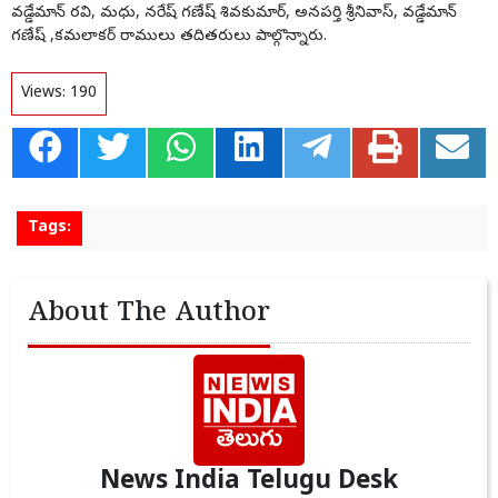
వడ్డేమాన్ రవి, మధు, నరేష్ గణేష్ శివకుమార్, అనపర్తి శ్రీనివాస్, వడ్డేమాన్
గణేష్ ,కమలాకర్ రాములు తదితరులు పాల్గొన్నారు.
Views:
190
Tags:
About The Author
News India Telugu Desk