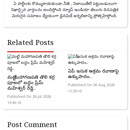
ఏ పార్టీలకు కొమ్ముకాయకుండా..నీతి , నిజాయితీలే పెట్టుబడులుగా
నిఖార్సైన వార్తలను అందిస్తోంది న్యూస్ ఇండియా తెలుగు దినపత్రిక.
మెరుగైన సమాజం ధ్యేయంగా డైనమిక్ జర్నలిజాన్ని ప్రోత్సహిస్తోంది.
Related Posts
ఏపీ ఇసుక అక్రమ రవాణాపై
ఉక్కుపాదం..
మట్టి మహాగణపతి తొలి కర్ర
పూజలో బద్దం ప్రేమ్
Published On 06 Aug 2026
మహేశ్వర్ రెడ్డి..
17:20:10
Published On 26 Jul 2026
13:45:16
Post Comment