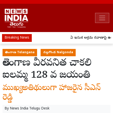
Breaking News
ఏపీ ఇసుక అక్రమ రవాణాపై ఉక్కు
తెలంగాణ Telangana
నల్లగొండ Nalgonda
తెలంగాణ వీరవనిత చాకలి
ఐలమ్మ 128 వ జయంతి
ముఖ్య అతిథులుగా హాజరైన సీఎన్
రెడ్డి
By
News India Telugu Desk