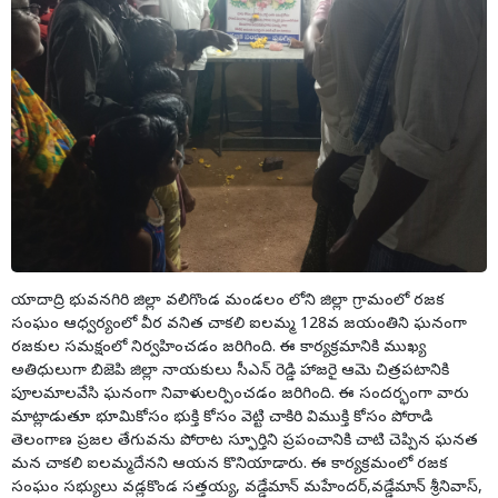
యాదాద్రి భువనగిరి జిల్లా వలిగొండ మండలం లోని జిల్లా గ్రామంలో రజక
సంఘం ఆధ్వర్యంలో వీర వనిత చాకలి ఐలమ్మ 128వ జయంతిని ఘనంగా
రజకుల సమక్షంలో నిర్వహించడం జరిగింది. ఈ కార్యక్రమానికి ముఖ్య
అతిధులుగా బిజెపి జిల్లా నాయకులు సీఎన్ రెడ్డి హాజరై ఆమె చిత్రపటానికి
పూలమాలవేసి ఘనంగా నివాళులర్పించడం జరిగింది. ఈ సందర్భంగా వారు
మాట్లాడుతూ భూమికోసం భుక్తి కోసం వెట్టి చాకిరి విముక్తి కోసం పోరాడి
తెలంగాణ ప్రజల తేగువను పోరాట స్ఫూర్తిని ప్రపంచానికి చాటి చెప్పిన ఘనత
మన చాకలి ఐలమ్మదేనని ఆయన కొనియాడారు. ఈ కార్యక్రమంలో రజక
సంఘం సభ్యులు వడ్లకొండ సత్తయ్య, వడ్డేమాన్ మహేందర్,వడ్డేమాన్ శ్రీనివాస్,