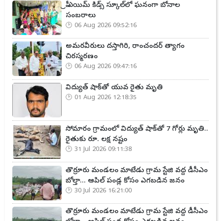
ప్రీ ఎయిమ్ కిడ్స్ స్కూల్‌లో ఘనంగా బోనాల
సంబరాలు
06 Aug 2026 09:52:16
అమరవీరులు దస్తాగిరి, రాంచందర్ త్యాగం
చిరస్మరణం
06 Aug 2026 09:47:16
విద్యుత్ షాక్‌తో యువ రైతు మృతి
01 Aug 2026 12:18:35
సోమారం గ్రామంలో విద్యుత్ షాక్‌తో 7 గోర్లు మృతి..
రైతుకు రూ. లక్ష నష్టం
31 Jul 2026 09:11:38
తొర్రూరు మండలం మాటేడు గ్రామ స్టేజి వద్ద డీసీఎం
బోల్తా... ఆపిల్ పండ్ల కోసం ఎగబడిన జనం
30 Jul 2026 16:21:00
తొర్రూరు మండలం మాటేడు గ్రామ స్టేజి వద్ద డీసీఎం