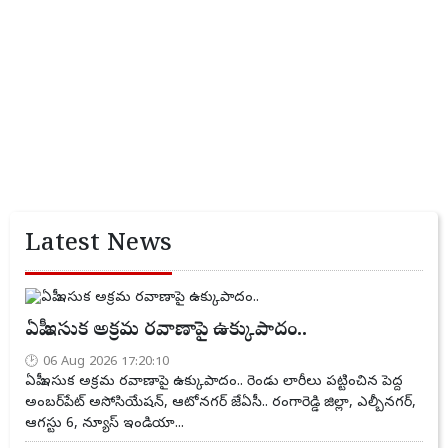
Latest News
ఏపీ ఇసుక అక్రమ రవాణాపై ఉక్కుపాదం..
06 Aug 2026 17:20:10
ఏపీ ఇసుక అక్రమ రవాణాపై ఉక్కుపాదం.. రెండు లారీలు పట్టించిన పెద్ద
అంబర్‌పేట్ అసోసియేషన్, ఆటోనగర్ జేఏసీ.. రంగారెడ్డి జిల్లా, ఎల్బీనగర్,
ఆగస్టు 6, న్యూస్ ఇండియా...