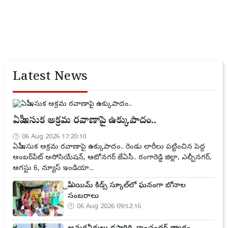
Latest News
ఏపీ ఇసుక అక్రమ రవాణాపై ఉక్కుపాదం..
06 Aug 2026 17:20:10
ఏపీ ఇసుక అక్రమ రవాణాపై ఉక్కుపాదం.. రెండు లారీలు పట్టించిన పెద్ద
అంబర్‌పేట్ అసోసియేషన్, ఆటోనగర్ జేఏసీ.. రంగారెడ్డి జిల్లా, ఎల్బీనగర్,
ఆగస్టు 6, న్యూస్ ఇండియా...
ప్రీ ఎయిమ్ కిడ్స్ స్కూల్‌లో ఘనంగా బోనాల
సంబరాలు
06 Aug 2026 09:52:16