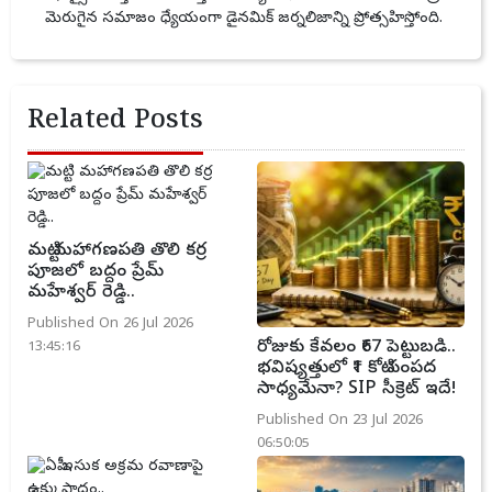
మెరుగైన సమాజం ధ్యేయంగా డైనమిక్ జర్నలిజాన్ని ప్రోత్సహిస్తోంది.
Related Posts
మట్టి మహాగణపతి తొలి కర్ర
పూజలో బద్దం ప్రేమ్
మహేశ్వర్ రెడ్డి..
Published On 26 Jul 2026
రోజుకు కేవలం ₹67 పెట్టుబడి..
13:45:16
భవిష్యత్తులో ₹1 కోటి సంపద
సాధ్యమేనా? SIP సీక్రెట్ ఇదే!
Published On 23 Jul 2026
06:50:05