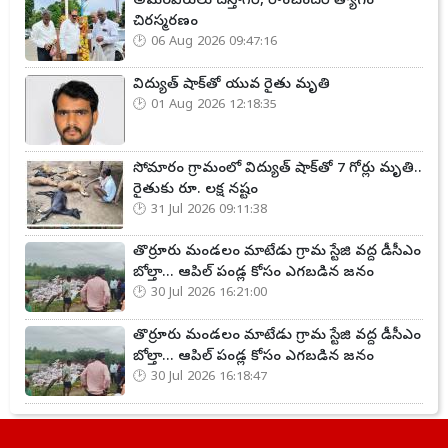
అమరవీరులు దస్తాగిరి, రాంచందర్ త్యాగం
చిరస్మరణం
06 Aug 2026 09:47:16
విద్యుత్ షాక్‌తో యువ రైతు మృతి
01 Aug 2026 12:18:35
సోమారం గ్రామంలో విద్యుత్ షాక్‌తో 7 గోర్లు మృతి..
రైతుకు రూ. లక్ష నష్టం
31 Jul 2026 09:11:38
తొర్రూరు మండలం మాటేడు గ్రామ స్టేజి వద్ద డీసీఎం
బోల్తా... ఆపిల్ పండ్ల కోసం ఎగబడిన జనం
30 Jul 2026 16:21:00
తొర్రూరు మండలం మాటేడు గ్రామ స్టేజి వద్ద డీసీఎం
బోల్తా... ఆపిల్ పండ్ల కోసం ఎగబడిన జనం
30 Jul 2026 16:18:47