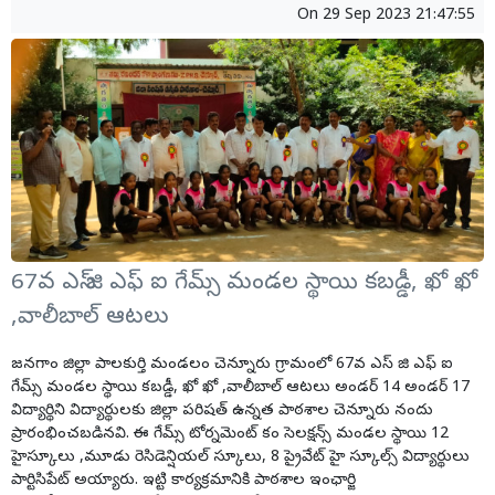
On
29 Sep 2023 21:47:55
67వ ఎస్ జి ఎఫ్ ఐ గేమ్స్ మండల స్థాయి కబడ్డీ, ఖో ఖో
,వాలీబాల్ ఆటలు
జనగాం జిల్లా పాలకుర్తి మండలం చెన్నూరు గ్రామంలో 67వ ఎస్ జి ఎఫ్ ఐ
గేమ్స్ మండల స్థాయి కబడ్డీ, ఖో ఖో ,వాలీబాల్ ఆటలు అండర్ 14 అండర్ 17
విద్యార్థిని విద్యార్థులకు జిల్లా పరిషత్ ఉన్నత పాఠశాల చెన్నూరు నందు
ప్రారంభించబడినవి. ఈ గేమ్స్ టోర్నమెంట్ కం సెలక్షన్స్ మండల స్థాయి 12
హైస్కూలు ,మూడు రెసిడెన్షియల్ స్కూలు, 8 ప్రైవేట్ హై స్కూల్స్ విద్యార్థులు
పార్టిసిపేట్ అయ్యారు. ఇట్టి కార్యక్రమానికి పాఠశాల ఇంఛార్జి