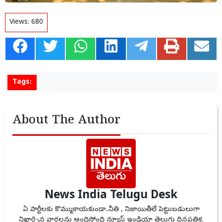
Views:
680
Tags:
About The Author
News India Telugu Desk
ఏ పార్టీలకు కొమ్ముకాయకుండా..నీతి , నిజాయితీలే పెట్టుబడులుగా
నిఖార్సైన వార్తలను అందిస్తోంది న్యూస్ ఇండియా తెలుగు దినపత్రిక.