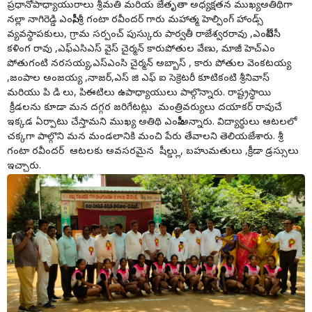
ప్రధానోపాధ్యాయురాలు శ్రీమతి మరియ జేతృతా అధ్యక్షతన ముఖ్యఅతిథిగా
నల్లా నాగిరెడ్డి ఎంపీపీ, శ్రీ గంటా రవీందర్ గారు మహాత్మ హెల్పింగ్ హాండ్స్
వ్యవస్థాపకులు, గ్రామ సర్పంచ్ పుస్కురు పార్వతీ రాజేశ్వరరావు ,ఎంపీటీసీ
కళింగ రావు ,ఎఫ్ఎసిఎస్ వైస్ చైర్మన్ కారుపోతుల వేణు, మాజీ హెచ్ఎం
పోతుగంటి నరసయ్య,ఎస్ఎంసి చైర్మన్ అబ్బాస్ , కారు పోతుల వెంకటయ్య
,జంపాల అంజయ్య ,నాజర్,ఎస్ జి ఎఫ్ ఐ సెక్రెటరీ కూటికంటి శ్రీనివాస్
మరియు పి డి లు, పిఈటిలు ఉపాధ్యాయులు పాల్గొన్నారు. రాష్ట్రస్థాయి
క్రీడలను కూడా మన దగ్గర జరిగేటట్లు మంత్రివర్యులు దయాకర్ రావుచే
ఇక్కడ ఏర్పాటు చేస్తామని ముఖ్య అతిథి ఎంపీపీ అన్నారు. విద్యార్థులు ఆటలలో
చక్కగా పాల్గొని మన మండలానికి మంచి పేరు తేవాలని తెలియజేశారు. శ్రీ
గంటా రవీందర్ ఆటలకు అవసరమైన షీల్డ్లు, బహుమతులు ,క్రీడా డ్రస్సులు
ఇచ్చారు.