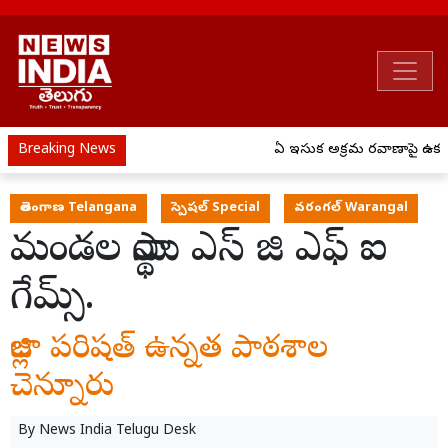
Breaking News
ఏపీ ఇసుక అక్రమ రవాణాపై ఉక్కుప
తెలంగాణ Telangana
స్పెషల్ Special
వరంగల్ Warangal
మండల స్థాయి ఎస్ జి ఎఫ్ ఐ
గేమ్స్.
జిల్లా పరిషత్ ఉన్నత పాఠశాల
చెన్నూరు
By
News India Telugu Desk