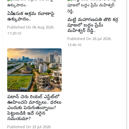
ఏపీ ఇసుక అక్రమ రవాణాపై
ఉక్కుపాదం..
మట్టి మహాగణపతి తొలి కర్ర
పూజలో బద్దం ప్రేమ్
Published On 06 Aug 2026
మహేశ్వర్ రెడ్డి..
17:20:10
Published On 26 Jul 2026
13:45:16
పటాన్ చెరు రియల్ ఎస్టేట్‌లో
ఊహించని మార్పులు.. ధరలు
ఎందుకు పెరుగుతున్నాయి?
పెట్టుబడికి ఇదే సరైన
సమయమా?
Published On 23 Jul 2026