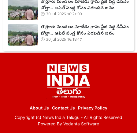
తొర్రూరు మండలం మాటేడు గ్రామ స్టేజి వద్ద డీసీఎం
బోల్తా... ఆపిల్ పండ్ల కోసం ఎగబడిన జనం
30 Jul 2026 16:21:00
తొర్రూరు మండలం మాటేడు గ్రామ స్టేజి వద్ద డీసీఎం
బోల్తా... ఆపిల్ పండ్ల కోసం ఎగబడిన జనం
30 Jul 2026 16:18:47
About Us
Contact Us
Privacy Policy
Copyright (c)
News India Telugu
- All Rights Reserved
Powered By
Vedanta Software