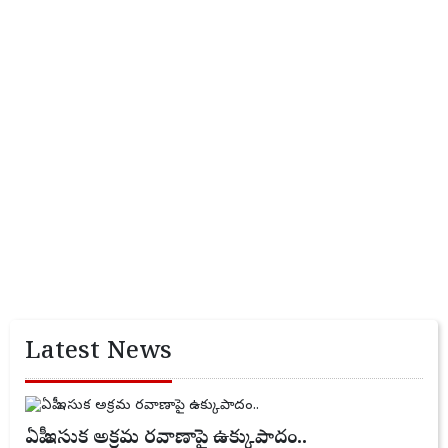
Latest News
ఏపీ ఇసుక అక్రమ రవాణాపై ఉక్కుపాదం..