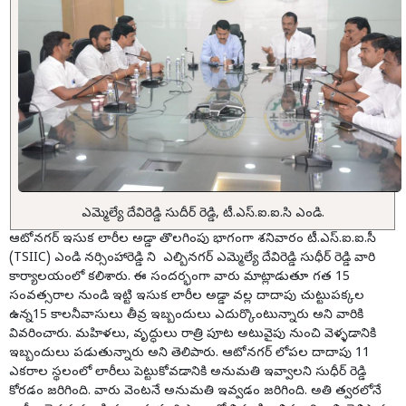
ఎమ్మెల్యే దేవిరెడ్డి సుదీర్ రెడ్డి, టీ.ఎస్.ఐ.ఐ.సి ఎండి.
ఆటోనగర్ ఇసుక లారీల అడ్డా తొలగింపు భాగంగా శనివారం టీ.ఎస్.ఐ.ఐ.సీ
(TSIIC) ఎండి నర్సింహారెడ్డి ని ఎల్బినగర్ ఎమ్మెల్యే దేవిరెడ్డి సుధీర్ రెడ్డి వారి
కార్యాలయంలో కలిశారు. ఈ సందర్భంగా వారు మాట్లాడుతూ గత 15
సంవత్సరాల నుండి ఇట్టి ఇసుక లారీల అడ్డా వల్ల దాదాపు చుట్టుపక్కల
ఉన్న15 కాలనీవాసులు తీవ్ర ఇబ్బందులు ఎదుర్కొంటున్నారు అని వారికి
వివరించారు. మహిళలు, వృద్ధులు రాత్రి పూట అటువైపు నుంచి వెళ్ళడానికి
ఇబ్బందులు పడుతున్నారు అని తెలిపారు. ఆటోనగర్ లోపల దాదాపు 11
ఎకరాల స్థలంలో లారీలు పెట్టుకోవడానికి అనుమతి ఇవ్వాలని సుధీర్ రెడ్డి
కోరడం జరిగింది. వారు వెంటనే అనుమతి ఇవ్వడం జరిగింది. అతి త్వరలోనే