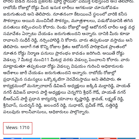
లారీల బెడద నుండి ప్రజలకు పూర్తి స్థాయిలో విముక్తి లభిస్తుంది అని తెలిపారు.
రాబోయే రోజుల్లో రోడ్డు మీద ఇసుక లారీలు ఆగకుండా చూసుకోవడం
జరుగుతుంది అని తెలిపారు. నూతనంగా కేటయించే స్థలంలో వారికి కనీస
సౌకర్యాలు అయిన మంచినీటి సౌకర్యం, మూత్రశాలలు, పడుకోవడానికి తగిన
వసతులు కల్పించలని కోరారు. రెండు రోజుల్లో అట్టి ఆటోనగర్ లారీల అడ్డ వద్ద
సమావేశం ఏర్పాటు చేయడం జరుగుతుందని అన్నారు. దానికి మీరు కూడా
రావాలని సుధీర్ రెడ్డి, నర్సింహారెడ్డి ని కోరారు. వారు తప్పకుండా వస్తాము అని
తెలిపారు. అలాగే గత కొన్ని రోజుల క్రితం ఆటోనగర్ పారిశ్రామిక ప్రాంతంలో
నూతన రోడ్డు నిర్మాణ పనులు ప్రారంభం కావడం జరిగింది. అయితే రోడ్డు
వెడల్పు 7 మీటర్ల నుంచి11 మీటర్ల వరకు వెడల్పు పెంచాలని కోరారు. వారు
మాట్లాడుతూ తప్పకుండా రోడ్డు వెడల్పు విషయం గురించి అధికారులకు
ఆదేశాలు జారీ చేయడం జరుగుతుందని అన్నారు. రాబోయే రోజుల్లో
ప్రధానమైన సమస్యలు ఒక్కొక్కటిగా నెరవేరుస్తాము అని తెలిపారు. ఈ
కార్యక్రమంలో మన్సూరాబాద్ డివిజన్ అధ్యక్షులు జక్కిడి మల్లారెడ్డి, హయత్
నగర్ డివిజన్ బారాస పార్టీ అధ్యక్షులు చెన్నగొని శ్రీధర్ గౌడ్, హయత్ నగర్
బీఆర్ఎస్ పార్టీ ప్రధాన కార్యదర్శి యానాల కృష్ణారెడ్డి, శ్రావణ్, లక్ష్మణ్ రెడ్డి,
శ్రీనివాస్, సుదర్శన్ రెడ్డి, జలందర్ రెడ్డి, సుధాకర్, ప్రవీణ్ గౌడ్, సత్తిరెడ్డి
పలువురు కాలనీవాసులు, అధికారులు పాల్గొన్నారు.
Views:
1710