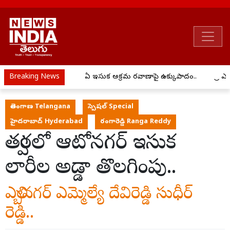
Breaking News
ఏపీ ఇసుక అక్రమ రవాణాపై ఉక్కుపాదం..
ప్రీ 
తెలంగాణ Telangana
స్పెషల్ Special
హైదరాబాద్ Hyderabad
రంగారెడ్డి Ranga Reddy
త్వరలో ఆటోనగర్ ఇసుక
లారీల అడ్డా తొలగింపు..
ఎల్బినగర్ ఎమ్మెల్యే దేవిరెడ్డి సుధీర్
రెడ్డి..