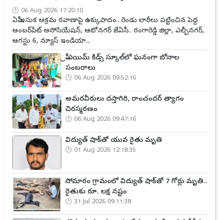
06 Aug 2026 17:20:10
ఏపీ ఇసుక అక్రమ రవాణాపై ఉక్కుపాదం.. రెండు లారీలు పట్టించిన పెద్ద
అంబర్‌పేట్ అసోసియేషన్, ఆటోనగర్ జేఏసీ.. రంగారెడ్డి జిల్లా, ఎల్బీనగర్,
ఆగస్టు 6, న్యూస్ ఇండియా...
ప్రీ ఎయిమ్ కిడ్స్ స్కూల్‌లో ఘనంగా బోనాల
సంబరాలు
06 Aug 2026 09:52:16
అమరవీరులు దస్తాగిరి, రాంచందర్ త్యాగం
చిరస్మరణం
06 Aug 2026 09:47:16
విద్యుత్ షాక్‌తో యువ రైతు మృతి
01 Aug 2026 12:18:35
సోమారం గ్రామంలో విద్యుత్ షాక్‌తో 7 గోర్లు మృతి..
రైతుకు రూ. లక్ష నష్టం
31 Jul 2026 09:11:38