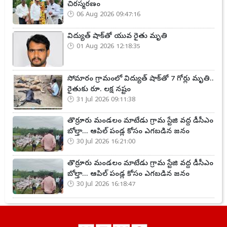
చిరస్మరణం
06 Aug 2026 09:47:16
విద్యుత్ షాక్‌తో యువ రైతు మృతి
01 Aug 2026 12:18:35
సోమారం గ్రామంలో విద్యుత్ షాక్‌తో 7 గోర్లు మృతి..
రైతుకు రూ. లక్ష నష్టం
31 Jul 2026 09:11:38
తొర్రూరు మండలం మాటేడు గ్రామ స్టేజి వద్ద డీసీఎం
బోల్తా... ఆపిల్ పండ్ల కోసం ఎగబడిన జనం
30 Jul 2026 16:21:00
తొర్రూరు మండలం మాటేడు గ్రామ స్టేజి వద్ద డీసీఎం
బోల్తా... ఆపిల్ పండ్ల కోసం ఎగబడిన జనం
30 Jul 2026 16:18:47