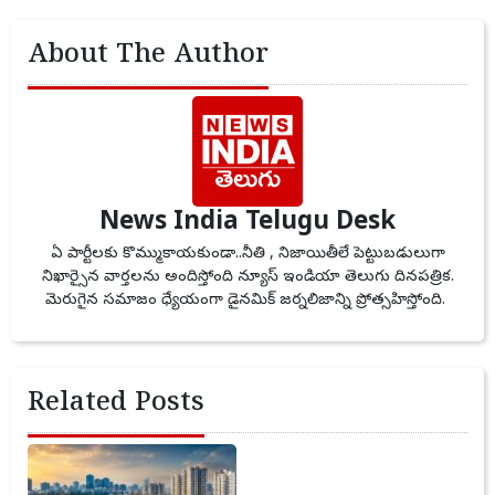
About The Author
News India Telugu Desk
ఏ పార్టీలకు కొమ్ముకాయకుండా..నీతి , నిజాయితీలే పెట్టుబడులుగా
నిఖార్సైన వార్తలను అందిస్తోంది న్యూస్ ఇండియా తెలుగు దినపత్రిక.
మెరుగైన సమాజం ధ్యేయంగా డైనమిక్ జర్నలిజాన్ని ప్రోత్సహిస్తోంది.
Related Posts