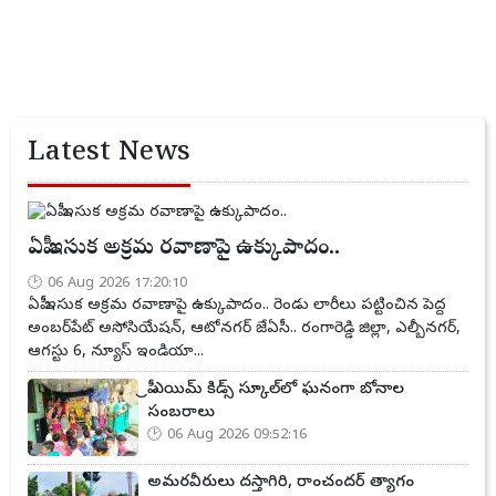
Latest News
ఏపీ ఇసుక అక్రమ రవాణాపై ఉక్కుపాదం..
06 Aug 2026 17:20:10
ఏపీ ఇసుక అక్రమ రవాణాపై ఉక్కుపాదం.. రెండు లారీలు పట్టించిన పెద్ద
అంబర్‌పేట్ అసోసియేషన్, ఆటోనగర్ జేఏసీ.. రంగారెడ్డి జిల్లా, ఎల్బీనగర్,
ఆగస్టు 6, న్యూస్ ఇండియా...
ప్రీ ఎయిమ్ కిడ్స్ స్కూల్‌లో ఘనంగా బోనాల
సంబరాలు
06 Aug 2026 09:52:16
అమరవీరులు దస్తాగిరి, రాంచందర్ త్యాగం