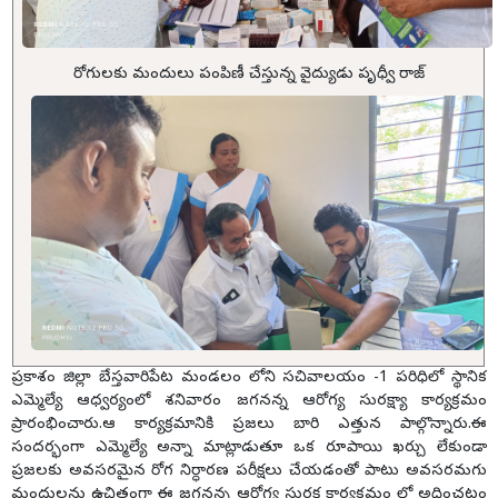
రోగులకు మందులు పంపిణీ చేస్తున్న వైద్యుడు పృధ్వీ రాజ్
ప్రకాశం జిల్లా బేస్తవారిపేట మండలం లోని సచివాలయం -1 పరిధిలో స్థానిక
ఎమ్మెల్యే ఆధ్వర్యంలో శనివారం జగనన్న ఆరోగ్య సురక్ష్యా కార్యక్రమం
ప్రారంభించారు.ఆ కార్యక్రమానికి ప్రజలు బారి ఎత్తున పాల్గొన్నారు.ఈ
సందర్భంగా ఎమ్మెల్యే అన్నా మాట్లాడుతూ ఒక రూపాయి ఖర్చు లేకుండా
ప్రజలకు అవసరమైన రోగ నిర్ధారణ పరీక్షలు చేయడంతో పాటు అవసరమగు
మందులను ఉచితంగా ఈ జగనన్న ఆరోగ్య సురక్ష కార్యక్రమం లో అధించటం