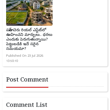
పటాన్ చెరు రియల్ ఎస్టేట్‌లో
ఊహించని మార్పులు.. ధరలు
ఎందుకు పెరుగుతున్నాయి?
పెట్టుబడికి ఇదే సరైన
సమయమా?
Published On 23 Jul 2026
13:50:10
Post Comment
Comment List