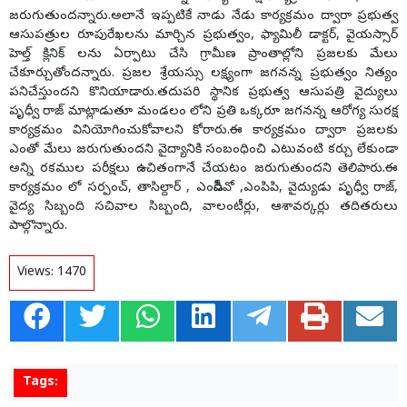
జరుగుతుందన్నారు.అలానే ఇప్పటికే నాడు నేడు కార్యక్రమం ద్వారా ప్రభుత్వ
ఆసుపత్రుల రూపురేఖలను మార్చిన ప్రభుత్వం, ఫ్యామిలీ డాక్టర్, వైయస్సార్
హెల్త్ క్లినిక్ లను ఏర్పాటు చేసి గ్రామీణ ప్రాంతాల్లోని ప్రజలకు మేలు
చేకూర్చుతోందన్నారు. ప్రజల శ్రేయస్సు లక్ష్యంగా జగనన్న ప్రభుత్వం నిత్యం
పనిచేస్తుందని కొనియాడారు.తదుపరి స్థానిక ప్రభుత్వ ఆసుపత్రి వైద్యులు
పృధ్వీ రాజ్ మాట్లాడుతూ మండలం లోని ప్రతి ఒక్కరూ జగనన్న ఆరోగ్య సురక్ష
కార్యక్రమం వినియోగించుకోవాలని కోరారు.ఈ కార్యక్రమం ద్వారా ప్రజలకు
ఎంతో మేలు జరుగుతుందని వైద్యానికి సంబంధించి ఎటువంటి కర్చు లేకుండా
అన్ని రకముల పరీక్షలు ఉచితంగానే చేయటం జరుగుతుందని తెలిపారు.ఈ
కార్యక్రమం లో సర్పంచ్, తాసిల్దార్ , ఎంపీడీవో ,ఎంపిపి, వైద్యుడు పృధ్వీ రాజ్,
వైద్య సిబ్బంది సచివాల సిబ్బంది, వాలంటీర్లు, ఆశావర్కర్లు తదితరులు
పాల్గొన్నారు.
Views:
1470
Tags: