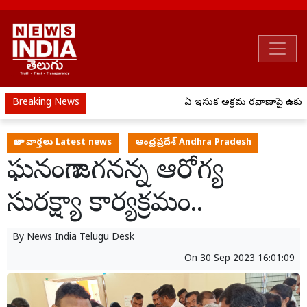
Breaking News
ఏపీ ఇసుక అక్రమ రవాణాపై ఉక్కుపా
తాజా వార్తలు Latest news
ఆంధ్రప్రదేశ్ Andhra Pradesh
ఘనంగా జగనన్న ఆరోగ్య
సురక్ష్యా కార్యక్రమం..
By
News India Telugu Desk
On
30 Sep 2023 16:01:09