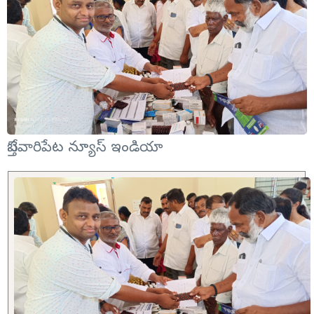
బేస్తవారిపేట న్యూస్ ఇండియా