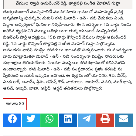
వేముల స్వాతి అమరేందర్ రెడ్డి, తాళ్లపల్లి సంగీత మోహన్ గుప్తా
తుర్కయంజాల్ మున్సిపాలిటీ మునగనూరు గ్రామంలో మహమ్మద్ ప్రవక్త
జన్మదినాన్ని పురస్కరించుకుని ఈద్ మిలాద్ - ఉన్ - నబి వేడుకలు ఎండి.
సద్దాం ఆధ్వర్యంలో ఘనంగా నిర్వహించారు. ఈ సందర్భంగా 1వ వార్డు నందు
జరిగిన కార్యక్రమనికి ముఖ్య అతిథులుగా తుర్కయంజాల్ మున్సిపాలిటీ
బిఆర్ఎస్ పార్టీ అధ్యక్షులు, 15వ వార్డు కౌన్సిలర్ వేముల స్వాతి అమరేందర్
రెడ్డి, 1వ వార్డు కౌన్సిలర్ తాళ్లపల్లి సంగీత మోహన్ గుప్తా పాల్గొన్నారు.
అనంతరం వారిని ముస్లిం సోదరులు శాలువతో సత్కరించారు. ఈ సందర్భంగా
వారు మాట్లాడుతూ మిలాద్ - ఉన్ - నబీ సందర్భంగా ముస్లిం సోదరులకు
శుభాకాంక్షలు తెలియజేశారు. హిందూ ముస్లింలు సోదరభావంతో కలిసిమెలిసి
ఉండాలన్నారు. ఈద్ మిలాద్ - ఉన్ - నబీ సంప్రదాయం ప్రకారం శరపథ్ ను
స్వీకరించి అందరికీ ఇవ్వడం జరిగింది. ఈ కార్యక్రమంలో యాదగిరి, శివ, వీరేష్,
ఎండి రాక్, అనామ్, శ్రీను, రమేష్ గౌడ్, నాగరాజు, అయాన్, సపలి, నూర్ భాష,
ఆసద్, అజ్మద్, బాబా, అఫ్రీద్, ఆర్షద్ తదితరులు పాల్గొన్నారు.
Views:
80