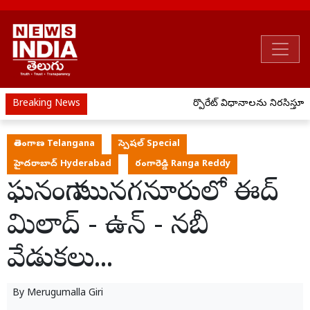
Breaking News
కార్పొరేట్ విధానాలను నిరసిస్తూ జ
తెలంగాణ Telangana
స్పెషల్ Special
హైదరాబాద్ Hyderabad
రంగారెడ్డి Ranga Reddy
ఘనంగా మునగనూరులో ఈద్
మిలాద్ - ఉన్ - నబీ
వేడుకలు...
By
Merugumalla Giri