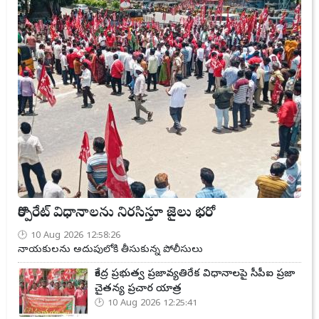
కార్పొరేట్ విధానాలను నిరసిస్తూ జైలు భరో
10 Aug 2026 12:58:26
నాయకులను అదుపులోకి తీసుకున్న పోలీసులు
కేంద్ర ప్రభుత్వ ప్రజావ్యతిరేక విధానాలపై సీపీఐ ప్రజా
చైతన్య ప్రచార యాత్ర
10 Aug 2026 12:25:41