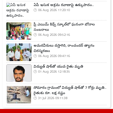
ఏపీ ఇసుక అక్రమ రవాణాపై ఉక్కుపాదం..
06 Aug 2026 17:20:10
ప్రీ ఎయిమ్ కిడ్స్ స్కూల్‌లో ఘనంగా బోనాల
సంబరాలు
06 Aug 2026 09:52:16
అమరవీరులు దస్తాగిరి, రాంచందర్ త్యాగం
చిరస్మరణం
06 Aug 2026 09:47:16
విద్యుత్ షాక్‌తో యువ రైతు మృతి
01 Aug 2026 12:18:35
సోమారం గ్రామంలో విద్యుత్ షాక్‌తో 7 గోర్లు మృతి..
రైతుకు రూ. లక్ష నష్టం
31 Jul 2026 09:11:38