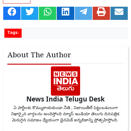
Tags:
About The Author
News India Telugu Desk
ఏ పార్టీలకు కొమ్ముకాయకుండా..నీతి , నిజాయితీలే పెట్టుబడులుగా
నిఖార్సైన వార్తలను అందిస్తోంది న్యూస్ ఇండియా తెలుగు దినపత్రిక.
మెరుగైన సమాజం ధ్యేయంగా డైనమిక్ జర్నలిజాన్ని ప్రోత్సహిస్తోంది.