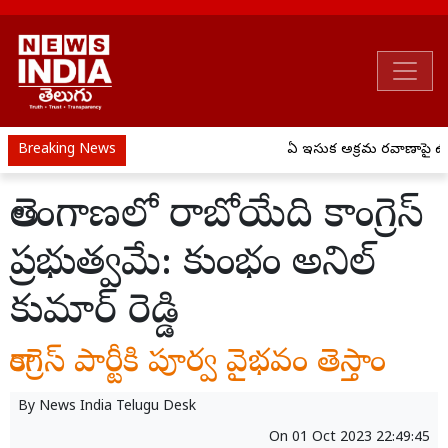
Breaking News
ఏపీ ఇసుక అక్రమ రవాణాపై ఉక్
తెలంగాణలో రాబోయేది కాంగ్రెస్
ప్రభుత్వమే: కుంభం అనిల్
కుమార్ రెడ్డి
కాంగ్రెస్ పార్టీకి పూర్వ వైభవం తెస్తాం
By
News India Telugu Desk
On
01 Oct 2023 22:49:45