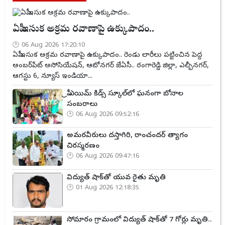
ఏపీ ఇసుక అక్రమ రవాణాపై ఉక్కుపాదం..
06 Aug 2026 17:20:10
ఏపీ ఇసుక అక్రమ రవాణాపై ఉక్కుపాదం.. రెండు లారీలు పట్టించిన పెద్ద
అంబర్‌పేట్ అసోసియేషన్, ఆటోనగర్ జేఏసీ.. రంగారెడ్డి జిల్లా, ఎల్బీనగర్,
ఆగస్టు 6, న్యూస్ ఇండియా...
ప్రీ ఎయిమ్ కిడ్స్ స్కూల్‌లో ఘనంగా బోనాల
సంబరాలు
06 Aug 2026 09:52:16
అమరవీరులు దస్తాగిరి, రాంచందర్ త్యాగం
చిరస్మరణం
06 Aug 2026 09:47:16
విద్యుత్ షాక్‌తో యువ రైతు మృతి
01 Aug 2026 12:18:35
సోమారం గ్రామంలో విద్యుత్ షాక్‌తో 7 గోర్లు మృతి..