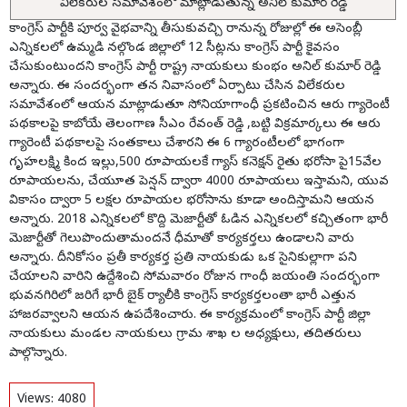
విలేకరుల సమావేశంలో మాట్లాడుతున్న అనిల్ కుమార్ రెడ్డి
కాంగ్రెస్ పార్టీకి పూర్వ వైభవాన్ని తీసుకువచ్చి రానున్న రోజుల్లో ఈ అసెంబ్లీ
ఎన్నికలలో ఉమ్మడి నల్గొండ జిల్లాలో 12 సీట్లను కాంగ్రెస్ పార్టీ కైవసం
చేసుకుంటుందని కాంగ్రెస్ పార్టీ రాష్ట్ర నాయకులు కుంభం అనిల్ కుమార్ రెడ్డి
అన్నారు. ఈ సందర్భంగా తన నివాసంలో ఏర్పాటు చేసిన విలేకరుల
సమావేశంలో ఆయన మాట్లాడుతూ సోనియాగాంధీ ప్రకటించిన ఆరు గ్యారెంటీ
పథకాలపై కాబోయే తెలంగాణ సీఎం రేవంత్ రెడ్డి ,బట్టి విక్రమార్కలు ఈ ఆరు
గ్యారెంటీ పథకాలపై సంతకాలు చేశారని ఈ 6 గ్యారంటీలలో భాగంగా
గృహలక్ష్మి కింద ఇల్లు,500 రూపాయలకే గ్యాస్ కనెక్షన్ రైతు భరోసా పై15వేల
రూపాయలను, చేయూత పెన్షన్ ద్వారా 4000 రూపాయలు ఇస్తామని, యువ
వికాసం ద్వారా 5 లక్షల రూపాయల భరోసాను కూడా అందిస్తామని ఆయన
అన్నారు. 2018 ఎన్నికలలో కొద్ది మెజార్టీతో ఓడిన ఎన్నికలలో కచ్చితంగా భారీ
మెజార్టీతో గెలుపొందుతామందనే ధీమాతో కార్యకర్తలు ఉండాలని వారు
అన్నారు. దీనికోసం ప్రతీ కార్యకర్త ప్రతి నాయకుడు ఒక సైనికుల్లాగా పని
చేయాలని వారిని ఉద్దేశించి సోమవారం రోజున గాంధీ జయంతి సందర్భంగా
భువనగిరిలో జరిగే భారీ బైక్ ర్యాలీకి కాంగ్రెస్ కార్యకర్తలంతా భారీ ఎత్తున
హాజరవ్వాలని ఆయన ఉపదేశించారు. ఈ కార్యక్రమంలో కాంగ్రెస్ పార్టీ జిల్లా
నాయకులు మండల నాయకులు గ్రామ శాఖ ల అధ్యక్షులు, తదితరులు
పాల్గొన్నారు.
Views:
4080