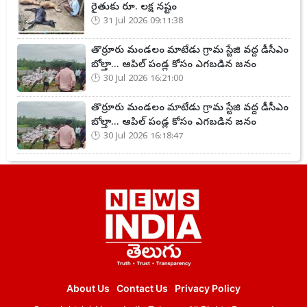
రైతుకు రూ. లక్ష నష్టం
31 Jul 2026 09:11:38
తొర్రూరు మండలం మాటేడు గ్రామ స్టేజి వద్ద డీసీఎం
బోల్తా... ఆపిల్ పండ్ల కోసం ఎగబడిన జనం
30 Jul 2026 16:21:00
తొర్రూరు మండలం మాటేడు గ్రామ స్టేజి వద్ద డీసీఎం
బోల్తా... ఆపిల్ పండ్ల కోసం ఎగబడిన జనం
30 Jul 2026 16:18:47
About Us
Contact Us
Privacy Policy