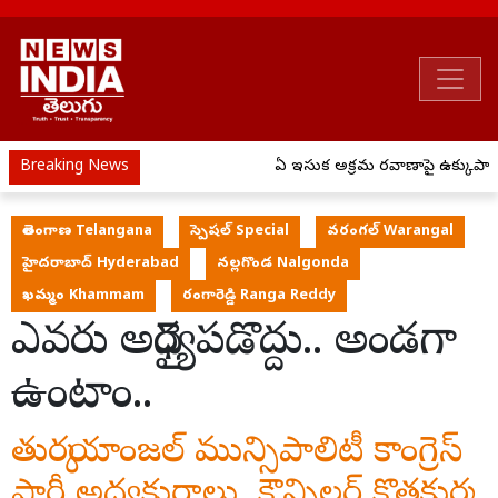
Breaking News
ఏపీ ఇసుక అక్రమ రవాణాపై ఉక్కుపాదం.
తెలంగాణ Telangana
స్పెషల్ Special
వరంగల్ Warangal
హైదరాబాద్ Hyderabad
నల్లగొండ Nalgonda
ఖమ్మం Khammam
రంగారెడ్డి Ranga Reddy
ఎవరు అధైర్యపడొద్దు.. అండగా
ఉంటాం..
తుర్కయాంజల్ మున్సిపాలిటీ కాంగ్రెస్
పార్టీ అధ్యక్షురాలు, కౌన్సిలర్ కొత్తకుర్మ