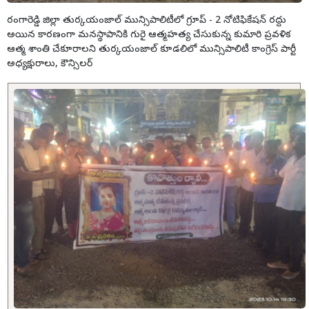
రంగారెడ్డి జిల్లా తుర్కయంజాల్ మున్సిపాలిటీలో గ్రూప్ - 2 నోటిఫికేషన్ రద్దు
అయిన కారణంగా మనస్థాపానికి గురై ఆత్మహత్య చేసుకున్న కుమారి ప్రవళిక
ఆత్మ శాంతి చేకూరాలని తుర్కయంజాల్ కూడలిలో మున్సిపాలిటీ కాంగ్రెస్ పార్టీ
అధ్యక్షురాలు, కౌన్సిలర్