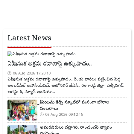
Latest News
ఏపీ ఇసుక అక్రమ రవాణాపై ఉక్కుపాదం..
06 Aug 2026 17:20:10
ఏపీ ఇసుక అక్రమ రవాణాపై ఉక్కుపాదం.. రెండు లారీలు పట్టించిన పెద్ద
అంబర్‌పేట్ అసోసియేషన్, ఆటోనగర్ జేఏసీ.. రంగారెడ్డి జిల్లా, ఎల్బీనగర్,
ఆగస్టు 6, న్యూస్ ఇండియా...
ప్రీ ఎయిమ్ కిడ్స్ స్కూల్‌లో ఘనంగా బోనాల
సంబరాలు
06 Aug 2026 09:52:16
అమరవీరులు దస్తాగిరి, రాంచందర్ త్యాగం
చిరస్మరణం