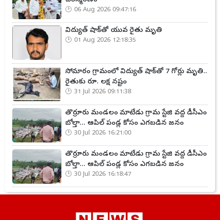
06 Aug 2026 09:47:16
విద్యుత్ షాక్‌తో యువ రైతు మృతి
01 Aug 2026 12:18:35
సోమారం గ్రామంలో విద్యుత్ షాక్‌తో 7 గోర్లు మృతి..
రైతుకు రూ. లక్ష నష్టం
31 Jul 2026 09:11:38
తొర్రూరు మండలం మాటేడు గ్రామ స్టేజి వద్ద డీసీఎం
బోల్తా... ఆపిల్ పండ్ల కోసం ఎగబడిన జనం
30 Jul 2026 16:21:00
తొర్రూరు మండలం మాటేడు గ్రామ స్టేజి వద్ద డీసీఎం
బోల్తా... ఆపిల్ పండ్ల కోసం ఎగబడిన జనం
30 Jul 2026 16:18:47