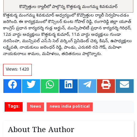
కొవ్వొత్తుల ర్యాలీలో పాల్గొన్న కొత్తకుర్మ మంగమ్మ శివకుమార్
కొత్తకుర్మ మంగమ్మ శివకుమార్ ఆధ్వర్యంలో కొవ్వొత్తుల ర్యాలీ నిర్వహించడం
జరిగింది. ఈ కార్యక్రమంలో కౌన్సిలర్ కుంట గోపాల్ రెడ్డి, రంగారెడ్డి జిల్లా యూత్
కాంగ్రెస్ ప్రధాన కార్యదర్శి గుడ్ల అర్జున్, మున్సిపాలిటీ ప్రధాన కార్యదర్శి గిరిధర్,
12వ వార్డు అధ్యక్షులు కొత్తకుర్మ కుమార్, 11వ వార్డు అధ్యక్షులు గుండా
నరసింహ, మున్సిపల్ ఎస్.సి సెల్ వర్కింగ్ ప్రెసిడెంట్ చెక్క కిషన్, ఉపాధ్యక్షులు
లక్ష్మిపతి, నాయకులు జలెంధర్ రెడ్డి, పాండు, ఎరుకలి రవి గౌడ్, మహిళా
నాయకురాలు శామల, మహిళలు, తదితరులు పాల్గొన్నారు.
Views:
1420
Tags:
News
news india political
About The Author