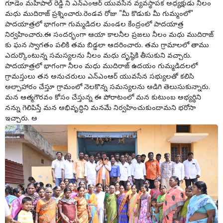
గూడెం మహిపాల్ రెడ్డి ని ఎన్ఎంఆర్ యువసేన వ్యవస్థాపక అధ్యక్షుడు నీలం
మధు ముదిరాజ్ ప్రశ్నించారు.రెండవ రోజు "మీ కొడుకు మీ గుమ్మంలో"
పాదయాత్రలో భాగంగా గుమ్మడిదల మండల కేంద్రంలో పాదయాత్ర
నిర్వహించారు.ఈ సందర్భంగా ఆయా కాలనీల ప్రజలు నీలం మధు ముదిరాజ్
కు ఘన స్వాగతం పలికి తమ బిడ్డలా ఆదరించారు. తమ గ్రామాలలో తాము
ఎదుర్కొంటున్న సమస్యలను నీలం మధు దృష్ఠికి తీసుకుని వచ్చారు.
పాదయాత్రలో భాగంగా నీలం మధు ముదిరాజ్ ఉదయం గుమ్మడిదలలో
గ్రామస్తులు తన అనుచరులు ఎన్ఎంఆర్ యువసేన సభ్యులతో కలిసి
అల్పాహారం చేస్తూ గ్రామంలో నెలకొన్న సమస్యలను అడిగి తెలుసుకున్నారు.
మన ఆత్మగౌరవం కోసం చేస్తున్న ఈ పోరాటంలో మన కుటుంబ అభ్యర్థిని
నన్ను గెలిపిస్తే మన అభివృద్ధిని మనమే నిర్వహించుకుందామని భరోసా
ఇచ్చారు. అ