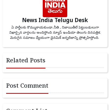
News India Telugu Desk
ఏ పార్టీలకు కొమ్ముకాయకుండా..నీతి , నిజాయితీలే పెట్టుబడులుగా
నిఖార్సైన వార్తలను అందిస్తోంది న్యూస్ ఇండియా తెలుగు దినపత్రిక.
మెరుగైన సమాజం ధ్యేయంగా డైనమిక్ జర్నలిజాన్ని ప్రోత్సహిస్తోంది.
Related Posts
Post Comment