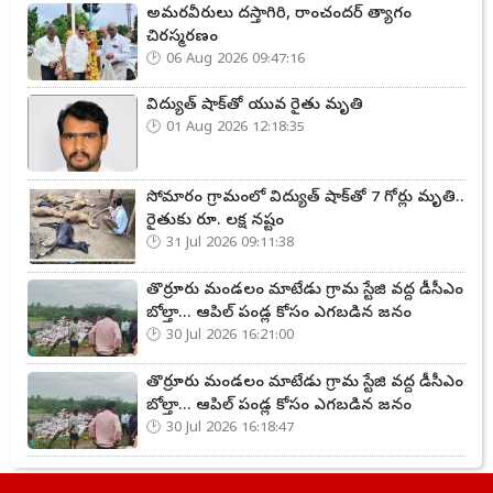
అమరవీరులు దస్తాగిరి, రాంచందర్ త్యాగం
చిరస్మరణం
06 Aug 2026 09:47:16
విద్యుత్ షాక్‌తో యువ రైతు మృతి
01 Aug 2026 12:18:35
సోమారం గ్రామంలో విద్యుత్ షాక్‌తో 7 గోర్లు మృతి..
రైతుకు రూ. లక్ష నష్టం
31 Jul 2026 09:11:38
తొర్రూరు మండలం మాటేడు గ్రామ స్టేజి వద్ద డీసీఎం
బోల్తా... ఆపిల్ పండ్ల కోసం ఎగబడిన జనం
30 Jul 2026 16:21:00
తొర్రూరు మండలం మాటేడు గ్రామ స్టేజి వద్ద డీసీఎం
బోల్తా... ఆపిల్ పండ్ల కోసం ఎగబడిన జనం
30 Jul 2026 16:18:47