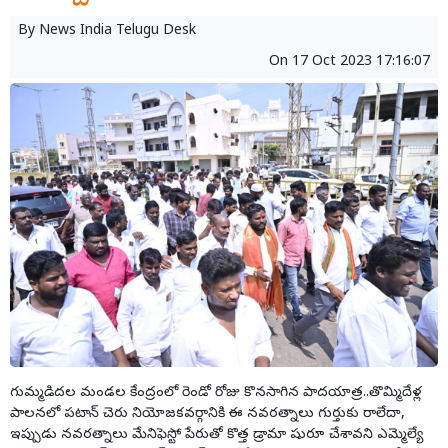
By
News India Telugu Desk
On
17 Oct 2023 17:16:07
గుమ్మడిదల మండల కేంద్రంలో రెండో రోజు కొనసాగిన పాదయాత్ర..తొమ్మిదేళ్ల
పాలనలో పటాన్ చెరు నియోజకవర్గానికి ఈ నవరత్నాలు గుర్తుకు రాలేదా,
ఇప్పుడు నవరత్నాలు మేనిఫెస్టో పేరుతో కొత్త డ్రామా షురూ చేశావని ఎమ్మెల్యే