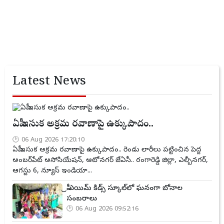
Latest News
ఏపీ ఇసుక అక్రమ రవాణాపై ఉక్కుపాదం..
06 Aug 2026 17:20:10
ఏపీ ఇసుక అక్రమ రవాణాపై ఉక్కుపాదం.. రెండు లారీలు పట్టించిన పెద్ద
అంబర్‌పేట్ అసోసియేషన్, ఆటోనగర్ జేఏసీ.. రంగారెడ్డి జిల్లా, ఎల్బీనగర్,
ఆగస్టు 6, న్యూస్ ఇండియా...
ప్రీ ఎయిమ్ కిడ్స్ స్కూల్‌లో ఘనంగా బోనాల
సంబరాలు
06 Aug 2026 09:52:16