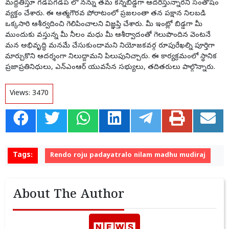
మద్దతిస్తూ గడపగడప లో నన్ను తమ కన్నబిడ్డగా ఆదరిస్తున్నారని సంతోషం
వ్యక్తం చేశారు. ఈ ఆత్మగౌరవ పోరాటంలో ప్రజలంతా తన పక్షాన నిలబడి
ఒక్కసారి ఆశీర్వదించి గెలిపించాలని విజ్ఞప్తి చేశారు. మీ ఇంట్లో బిడ్డగా మీ
ముందుకు వస్తున్న మీ నీలం మధు మీ ఆశీర్వాదంతో గెలుపొందిన వెంటనే
మన అభివృద్ధి మనమే చేసుకుందామని నియోజకవర్గ రూపురేఖల్ని పూర్తిగా
మార్చుకొని ఆదర్శంగా నిలుద్దామని పిలుపునిచ్చారు. ఈ కార్యక్రమంలో స్థానిక
ప్రజాప్రతినిధులు, ఎన్ఎంఆర్ యువసేన సభ్యులు, తదితరులు పాల్గొన్నారు.
Views:
3470
Tags:
Rendo roju padayatralo nilam madhu mudiraj
About The Author