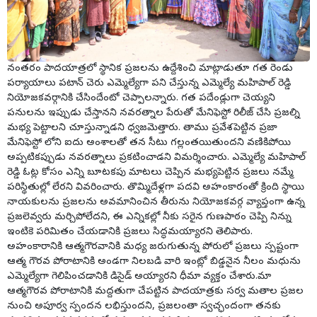
నంతరం పాదయాత్రలో స్థానిక ప్రజలను ఉద్దేశించి మాట్లాడుతూ గత రెండు
పర్యాయాలు పటాన్ చెరు ఎమ్మెల్యేగా పని చేస్తున్న ఎమ్మెల్యే మహిపాల్ రెడ్డి
నియోజకవర్గానికి చేసిందేంటో చెప్పాలన్నారు. గత పదేండ్లుగా చెయ్యని
పనులను ఇప్పుడు చేస్తానని నవరత్నాల పేరుతో మేనిఫెస్టో రిలీజ్ చేసి ప్రజల్ని
మభ్య పెట్టాలని చూస్తున్నాడని ధ్వజమెత్తారు. తాము ప్రవేశపెట్టిన ప్రజా
మేనిఫెస్టో లోని ఐదు అంశాలతో తన సీటు గల్లంతయితుందని వణికిపోయి
అప్పటికప్పుడు నవరత్నాలు ప్రకటించాడని విమర్శించారు. ఎమ్మెల్యే మహిపాల్
రెడ్డి ఓట్ల కోసం ఎన్ని బూటకపు మాటలు చెప్పిన మభ్యపెట్టిన ప్రజలు నమ్మే
పరిస్థితుల్లో లేరని వివరించారు. తొమ్మిదేళ్లగా పదవి అహంకారంతో క్రింది స్థాయి
నాయకులను ప్రజలను అవమానించిన తీరును నియోజకవర్గ వ్యాప్తంగా ఉన్న
ప్రజలెవ్వరు మర్చిపోలేదని, ఈ ఎన్నికల్లో నీకు సరైన గుణపాఠం చెప్పి నిన్ను
ఇంటికె పరిమితం చేయడానికి ప్రజలు సిద్ధమయ్యారని తెలిపారు.
అహంకారానికి ఆత్మగౌరవానికి మధ్య జరుగుతున్న పోరులో ప్రజలు స్పష్టంగా
ఆత్మ గౌరవ పోరాటానికి అండగా నిలబడి వారి ఇంట్లో బిడ్డనైన నీలం మధును
ఎమ్మెల్యేగా గెలిపించడానికి డిసైడ్ అయ్యారని ధీమా వ్యక్తం చేశారు.మా
ఆత్మగౌరవ పోరాటానికి మద్దతుగా చేపట్టిన పాదయాత్రకు సర్వ మతాల ప్రజల
నుంచి అపూర్వ స్పందన లభిస్తుందని, ప్రజలంతా స్వచ్ఛందంగా తనకు