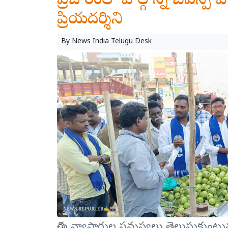
ప్రచారంలో పాల్గొన్న బీఎస్పీ పార
ప్రియదర్శిని
By
News India Telugu Desk
చిరు వ్యాపారుల సమస్యలు తెలుసుకుంటున్న