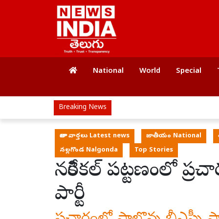
National
World
Special
Breaking News
తాజా వార్తలు Latest news
జాతీయం National
నల్లగొండ Nalgonda
Top Stories
నకిరేకల్ పట్టణంలో ప్ర
పార్టీ