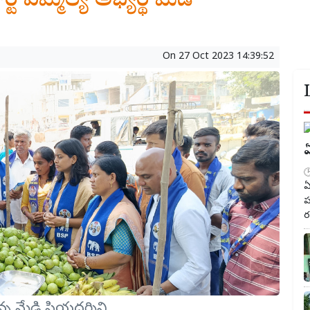
్టీ ఎమ్మెల్యే అభ్యర్థి మేడి
On
27 Oct 2023 14:39:52
ఏ
ఏ
ప
ర
 మేడి ప్రియదర్శిని