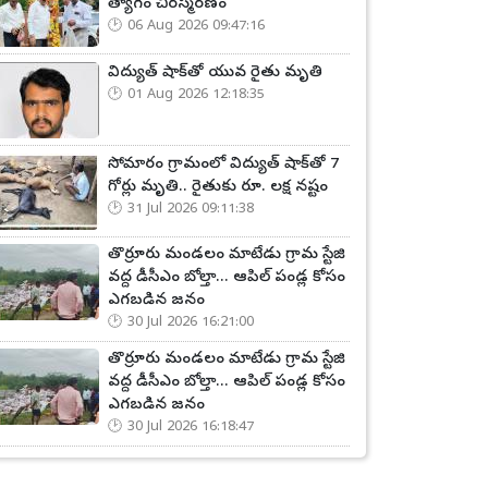
త్యాగం చిరస్మరణం
06 Aug 2026 09:47:16
విద్యుత్ షాక్‌తో యువ రైతు మృతి
01 Aug 2026 12:18:35
సోమారం గ్రామంలో విద్యుత్ షాక్‌తో 7
గోర్లు మృతి.. రైతుకు రూ. లక్ష నష్టం
31 Jul 2026 09:11:38
తొర్రూరు మండలం మాటేడు గ్రామ స్టేజి
వద్ద డీసీఎం బోల్తా... ఆపిల్ పండ్ల కోసం
ఎగబడిన జనం
30 Jul 2026 16:21:00
తొర్రూరు మండలం మాటేడు గ్రామ స్టేజి
వద్ద డీసీఎం బోల్తా... ఆపిల్ పండ్ల కోసం
ఎగబడిన జనం
30 Jul 2026 16:18:47