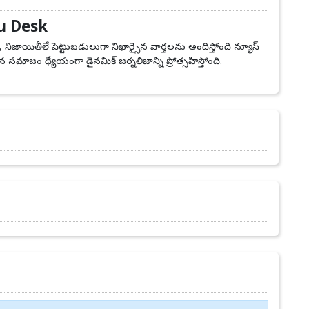
u Desk
, నిజాయితీలే పెట్టుబడులుగా నిఖార్సైన వార్తలను అందిస్తోంది న్యూస్
 సమాజం ధ్యేయంగా డైనమిక్ జర్నలిజాన్ని ప్రోత్సహిస్తోంది.