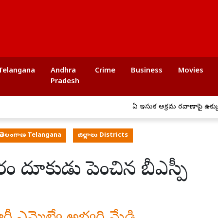
Telangana
Andhra
Crime
Business
Movies
Pradesh
ఏపీ ఇసుక అక్రమ రవాణాపై ఉక్కుపాదం.
తెలంగాణ Telangana
జిల్లాలు Districts
చారం దూకుడు పెంచిన బీఎస్పీ