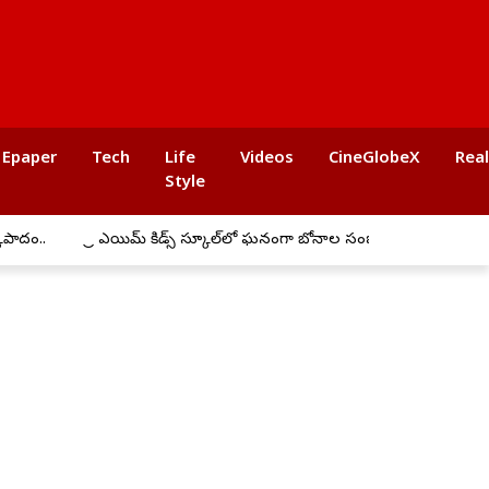
Epaper
Tech
Life
Videos
CineGlobeX
Rea
Style
.
ప్రీ ఎయిమ్ కిడ్స్ స్కూల్‌లో ఘనంగా బోనాల సంబరాలు
అమరవీరులు