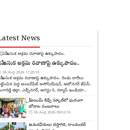
Latest News
పీ ఇసుక అక్రమ రవాణాపై ఉక్కుపాదం..
06 Aug 2026 17:20:10
పీ ఇసుక అక్రమ రవాణాపై ఉక్కుపాదం.. రెండు లారీలు
ట్టించిన పెద్ద అంబర్‌పేట్ అసోసియేషన్, ఆటోనగర్ జేఏసీ..
ంగారెడ్డి జిల్లా, ఎల్బీనగర్, ఆగస్టు 6, న్యూస్ ఇండియా...
ప్రీ ఎయిమ్ కిడ్స్ స్కూల్‌లో ఘనంగా
బోనాల సంబరాలు
06 Aug 2026 09:52:16
అమరవీరులు దస్తాగిరి, రాంచందర్