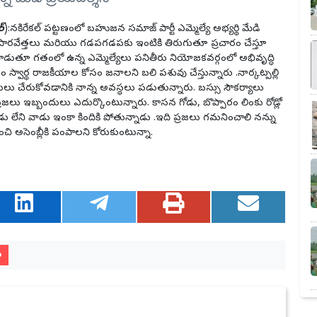
ర్
):నకిరేకల్ పట్టణంలో బహుజన సమాజ్ పార్టీ ఎమ్మెల్యే అభ్యర్థి మేడి
్యాపారవేత్తలు మరియు గడపగడపకు ఇంటికి తిరుగుతూ ప్రచారం చేస్తూ
డుతూ గతంలో ఉన్న ఎమ్మెల్యేలు పనితీరు నియోజకవర్గంలో అభివృద్ధి
ం స్వార్థ రాజకీయాల కోసం జనాలని బలి పశువు చేస్తున్నారు .నార్కట్పల్లి
ర్థులు చేరుకోవడానికి నాన్న అవస్థలు పడుతున్నారు. బస్సు సౌకర్యాలు
జలు ఇబ్బందులు ఎదుర్కొంటున్నారు. కాసన గోడు, బొప్పారం లింకు రోడ్లో
ు లేని వాడు ఇంకా కిందికి పోతున్నాడు .ఇది ప్రజలు గమనించాలి నన్ను
చి అసెంబ్లీకి పంపాలని కోరుకుంటున్నా.
ు