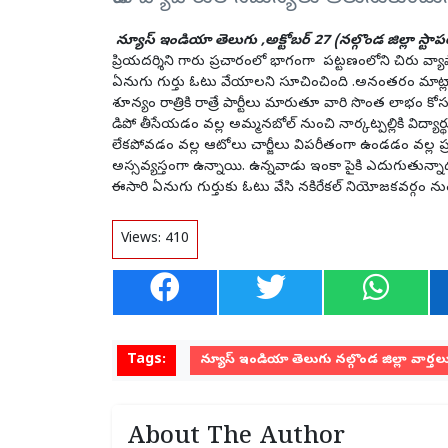
న్యూస్ ఇండియా తెలుగు ,అక్టోబర్ 27 (నల్గొండ జిల్లా స్టాప
ప్రియదర్శిని గారు ప్రచారంలో భాగంగా పట్టణంలోని చిరు వ
ఏనుగు గుర్తు ఓటు వేయాలని సూచించింది .అనంతరం మాట్లా
శూన్యం రాత్రికి రాత్రే పార్టీలు మారుతూ వారి సొంత లాభం కోస
డిపో తీసేయడం వల్ల అమ్మనబోల్ నుంచి నార్కట్పల్లికి విద్యా
లేకపోవడం వల్ల ఆటోలు చార్జీలు విపరీతంగా ఉండడం వల్ల ప్ర
అస్సవ్యస్తంగా ఉన్నాయి. ఉన్నవాడు ఇంకా పైకి ఎదుగుతున్నాడ
ఈసారి ఏనుగు గుర్తుకు ఓటు వేసి నకిరేకల్ నియోజకవర్గం నుం
Views:
410
Tags:
న్యూస్ ఇండియా తెలుగు నల్గొండ జిల్లా వార్తల
About The Author