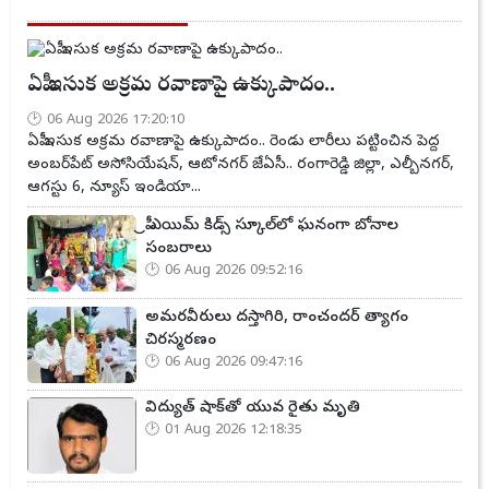
ఏపీ ఇసుక అక్రమ రవాణాపై ఉక్కుపాదం..
06 Aug 2026 17:20:10
ఏపీ ఇసుక అక్రమ రవాణాపై ఉక్కుపాదం.. రెండు లారీలు పట్టించిన పెద్ద
అంబర్‌పేట్ అసోసియేషన్, ఆటోనగర్ జేఏసీ.. రంగారెడ్డి జిల్లా, ఎల్బీనగర్,
ఆగస్టు 6, న్యూస్ ఇండియా...
ప్రీ ఎయిమ్ కిడ్స్ స్కూల్‌లో ఘనంగా బోనాల
సంబరాలు
06 Aug 2026 09:52:16
అమరవీరులు దస్తాగిరి, రాంచందర్ త్యాగం
చిరస్మరణం
06 Aug 2026 09:47:16
విద్యుత్ షాక్‌తో యువ రైతు మృతి
01 Aug 2026 12:18:35