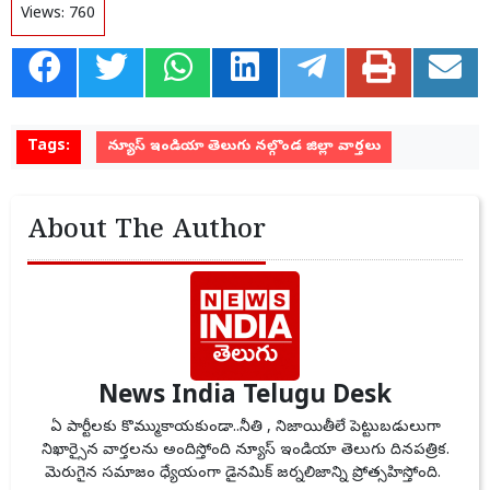
Views:
760
Tags:
న్యూస్ ఇండియా తెలుగు నల్గొండ జిల్లా వార్తలు
About The Author
News India Telugu Desk
ఏ పార్టీలకు కొమ్ముకాయకుండా..నీతి , నిజాయితీలే పెట్టుబడులుగా
నిఖార్సైన వార్తలను అందిస్తోంది న్యూస్ ఇండియా తెలుగు దినపత్రిక.
మెరుగైన సమాజం ధ్యేయంగా డైనమిక్ జర్నలిజాన్ని ప్రోత్సహిస్తోంది.