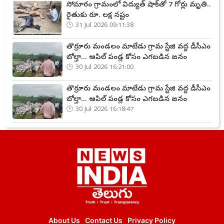
సోమారం గ్రామంలో విద్యుత్ షాక్‌తో 7 గోర్లు మృతి..
రైతుకు రూ. లక్ష నష్టం
31 Jul 2026 09:11:38
తొర్రూరు మండలం మాటేడు గ్రామ స్టేజి వద్ద డీసీఎం
బోల్తా... ఆపిల్ పండ్ల కోసం ఎగబడిన జనం
30 Jul 2026 16:21:00
తొర్రూరు మండలం మాటేడు గ్రామ స్టేజి వద్ద డీసీఎం
బోల్తా... ఆపిల్ పండ్ల కోసం ఎగబడిన జనం
30 Jul 2026 16:18:47
About Us
Contact Us
Privacy Policy