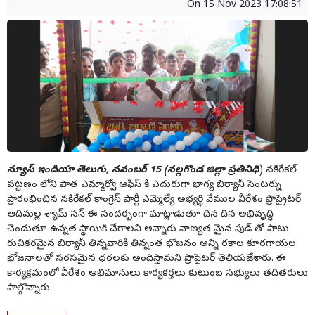
On
15 Nov 2023 17:08:51
న్యూస్ ఇండియా తెలుగు, నవంబర్ 15 (నల్లగొండ జిల్లా ప్రతినిధి
) నకిరేకల్
పట్టణం లోని పాత ఎమ్మార్వో ఆఫీస్ కి ఎదురుగా భాగ్య బిర్యానీ సెంటర్ను
ప్రారంభించిన నకిరేకల్ కాంగ్రెస్ పార్టీ ఎమ్మెల్యే అభ్యర్థి వేముల వీరేశం ప్రొప్రైటర్
ఆదిమల్ల శ్యామ్ సన్ ఈ సందర్భంగా మాట్లాడుతూ దిన దిన అభివృద్ధి
చెందుతూ ఉన్నత స్థాయికి చేరాలని అన్నారు నాణ్యత మైన ఫుడ్ తో పాటు
రుచికరమైన బిర్యానీ తిన్నవారికి తిన్నంత భోజనం అన్ని రకాల కూరగాయల
భోజనాలతో సరసమైన ధరలకు అందిస్తామని ప్రొపైటర్ తెలియజేశారు. ఈ
కార్యక్రమంలో వీరేశం అభిమానులు కార్యకర్తలు కుటుంబ సభ్యులు తదితరులు
పాల్గొన్నారు.