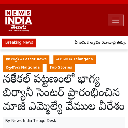
Breaking News
ఏపీ ఇసుక అక్రమ రవాణాపై ఉక్కుపా
తాజా వార్తలు Latest news
తెలంగాణ Telangana
నల్లగొండ Nalgonda
Top Stories
నకిరేకల్ పట్టణంలో భాగ్య
బిర్యానీ సెంటర్ ప్రారంభించిన
మాజీ ఎమ్మెల్యే వేముల వీరేశం
By
News India Telugu Desk