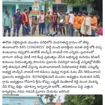
ఈరొజు నెల్లికుద్దురు మండల పరిధిలోని మధనతుర్థి గ్రామం లో టిక్య
తండాలలొని BRS CONGRESS' పార్టీ నుండి భారత్తీయ జనత పార్టీ లోకి వచ్చి
కండువాలు కప్పుకొని జాటోత్ హుస్సేన్ నాయక్ గారి ఎన్నికల ప్రచారంలో
భాగంగా నరేంద్ర మోడీ గారి కేంద్ర ప్రభుత్వం చేసిన అభివృద్ధి మరియు కెసిఆర్
కుటుంబ నియంతృత్వ పాలనను ప్రజలకు వివరిస్తూ అసెంబ్లీ ఎన్నికల్లో బిజేపి
పార్టీ తరుపున పోటీ చేస్తున్న మహబూబాబాద్ నియోజకవర్గ బిజెపి ఎమ్మెల్యే
అభ్యర్థి హుస్సేన్ నాయక్ గారి కమలం పువ్వు గుర్తుకు ఓటు వేసి గెలిపించాలని
ప్రజలను అభ్యర్థించిన BJYMనెల్లికుదుర్ మండల అధ్యక్షలు కందుకురి నరేష్
గ్రామ అధ్యక్షులు గోపగాని శ్రీను కొప్పు లక్ష్మణ్ మొతిలాల్ రెడ్డి మంద వెంకన్న
దేవి కొప్పు భిక్షం యాకన్నా అగ్బర్పాషా అశోక్....తదితరులు పెద్ద ఎత్తున
కార్యకర్థలు గడప గడపకి ప్రచారం చేయడం జరిగింది