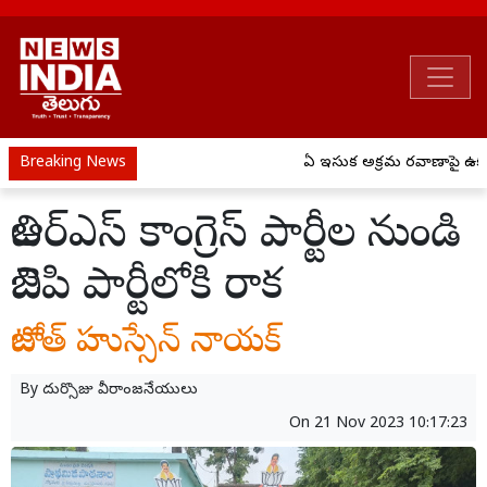
Breaking News
ఏపీ ఇసుక అక్రమ రవాణాపై ఉక్క
బిఆర్ఎస్ కాంగ్రెస్ పార్టీల నుండి
బిజెపి పార్టీలోకి రాక
జాటోత్ హుస్సేన్ నాయక్
By
దుర్సొజు వీరాంజనేయులు
On
21 Nov 2023 10:17:23