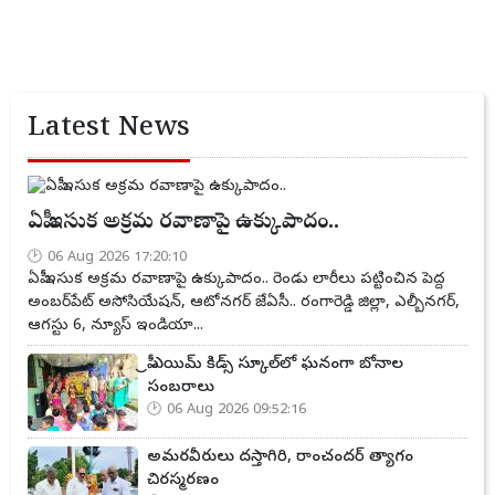
Latest News
ఏపీ ఇసుక అక్రమ రవాణాపై ఉక్కుపాదం..
06 Aug 2026 17:20:10
ఏపీ ఇసుక అక్రమ రవాణాపై ఉక్కుపాదం.. రెండు లారీలు పట్టించిన పెద్ద
అంబర్‌పేట్ అసోసియేషన్, ఆటోనగర్ జేఏసీ.. రంగారెడ్డి జిల్లా, ఎల్బీనగర్,
ఆగస్టు 6, న్యూస్ ఇండియా...
ప్రీ ఎయిమ్ కిడ్స్ స్కూల్‌లో ఘనంగా బోనాల
సంబరాలు
06 Aug 2026 09:52:16
అమరవీరులు దస్తాగిరి, రాంచందర్ త్యాగం
చిరస్మరణం