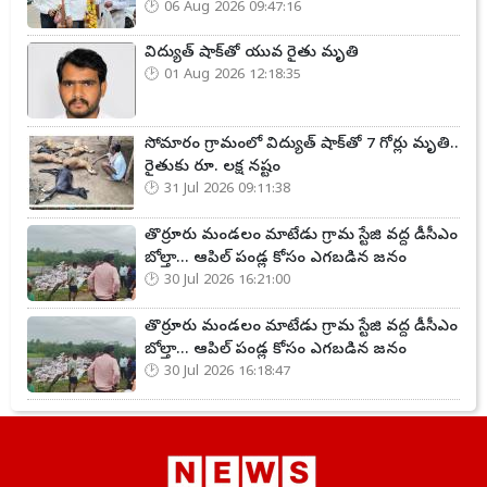
06 Aug 2026 09:47:16
విద్యుత్ షాక్‌తో యువ రైతు మృతి
01 Aug 2026 12:18:35
సోమారం గ్రామంలో విద్యుత్ షాక్‌తో 7 గోర్లు మృతి..
రైతుకు రూ. లక్ష నష్టం
31 Jul 2026 09:11:38
తొర్రూరు మండలం మాటేడు గ్రామ స్టేజి వద్ద డీసీఎం
బోల్తా... ఆపిల్ పండ్ల కోసం ఎగబడిన జనం
30 Jul 2026 16:21:00
తొర్రూరు మండలం మాటేడు గ్రామ స్టేజి వద్ద డీసీఎం
బోల్తా... ఆపిల్ పండ్ల కోసం ఎగబడిన జనం
30 Jul 2026 16:18:47