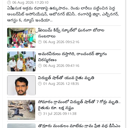
06 Aug 2026 17:20:10
ఏపీ ఇసుక అక్రమ రవాణాపై ఉక్కుపాదం.. రెండు లారీలు పట్టించిన పెద్ద
అంబర్‌పేట్ అసోసియేషన్, ఆటోనగర్ జేఏసీ.. రంగారెడ్డి జిల్లా, ఎల్బీనగర్,
ఆగస్టు 6, న్యూస్ ఇండియా...
ప్రీ ఎయిమ్ కిడ్స్ స్కూల్‌లో ఘనంగా బోనాల
సంబరాలు
06 Aug 2026 09:52:16
అమరవీరులు దస్తాగిరి, రాంచందర్ త్యాగం
చిరస్మరణం
06 Aug 2026 09:47:16
విద్యుత్ షాక్‌తో యువ రైతు మృతి
01 Aug 2026 12:18:35
సోమారం గ్రామంలో విద్యుత్ షాక్‌తో 7 గోర్లు మృతి..
రైతుకు రూ. లక్ష నష్టం
31 Jul 2026 09:11:38
తొర్రూరు మండలం మాటేడు గ్రామ స్టేజి వద్ద డీసీఎం