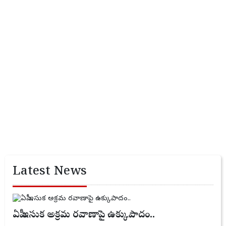
Latest News
ఏపీ ఇసుక అక్రమ రవాణాపై ఉక్కుపాదం..