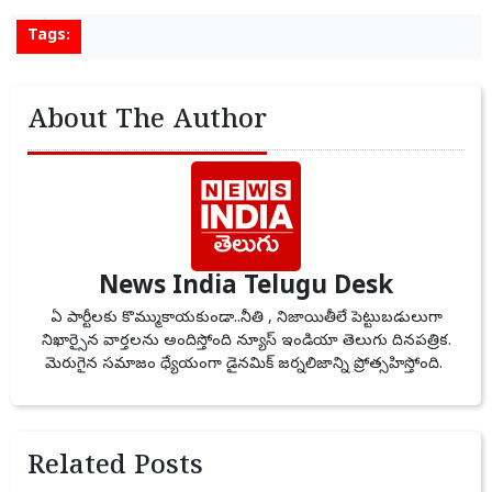
Tags:
About The Author
News India Telugu Desk
ఏ పార్టీలకు కొమ్ముకాయకుండా..నీతి , నిజాయితీలే పెట్టుబడులుగా
నిఖార్సైన వార్తలను అందిస్తోంది న్యూస్ ఇండియా తెలుగు దినపత్రిక.
మెరుగైన సమాజం ధ్యేయంగా డైనమిక్ జర్నలిజాన్ని ప్రోత్సహిస్తోంది.
Related Posts