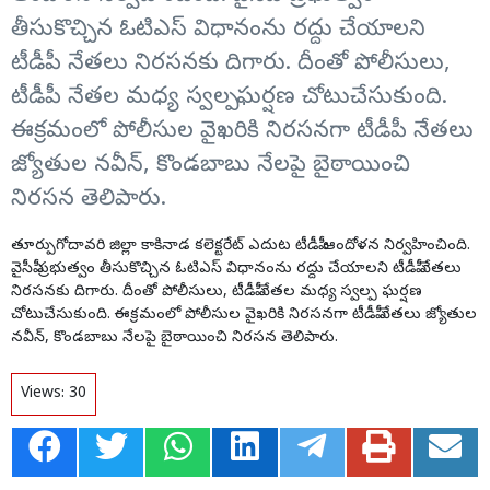
తీసుకొచ్చిన ఓటిఎస్‌ విధానంను రద్దు చేయాలని
టీడీపీ నేతలు నిరసనకు దిగారు. దీంతో పోలీసులు,
టీడీపీ నేతల మధ్య స్వల్ప ఘర్షణ చోటుచేసుకుంది.
ఈక్రమంలో పోలీసుల వైఖరికి నిరసనగా టీడీపీ నేతలు
జ్యోతుల నవీన్‌, కొండబాబు నేలపై బైఠాయించి
నిరసన తెలిపారు.
తూర్పుగోదావరి జిల్లా కాకినాడ కలెక్టరేట్‌ ఎదుట టీడీపీ ఆందోళన నిర్వహించింది.
వైసీపీ ప్రభుత్వం తీసుకొచ్చిన ఓటిఎస్‌ విధానంను రద్దు చేయాలని టీడీపీ నేతలు
నిరసనకు దిగారు. దీంతో పోలీసులు, టీడీపీ నేతల మధ్య స్వల్ప ఘర్షణ
చోటుచేసుకుంది. ఈక్రమంలో పోలీసుల వైఖరికి నిరసనగా టీడీపీ నేతలు జ్యోతుల
నవీన్‌, కొండబాబు నేలపై బైఠాయించి నిరసన తెలిపారు.
Views:
30