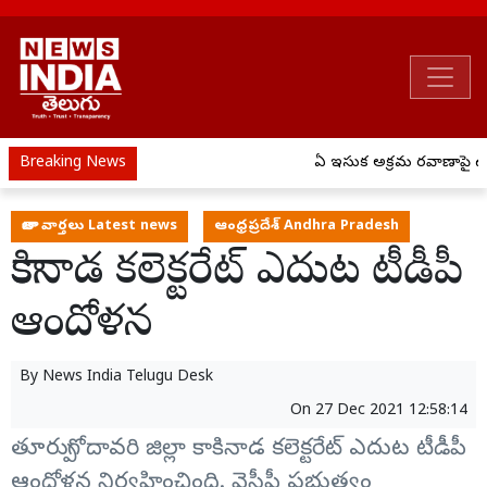
Breaking News
ఏపీ ఇసుక అక్రమ రవాణాపై ఉక
తాజా వార్తలు Latest news
ఆంధ్రప్రదేశ్ Andhra Pradesh
కాకినాడ కలెక్టరేట్‌ ఎదుట టీడీపీ
ఆందోళన
By
News India Telugu Desk
On
27 Dec 2021 12:58:14
తూర్పుగోదావరి జిల్లా కాకినాడ కలెక్టరేట్‌ ఎదుట టీడీపీ
ఆందోళన నిర్వహించింది. వైసీపీ ప్రభుత్వం