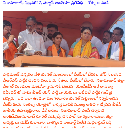
నిజామాబాద్, ఫిబ్రవరి27, న్యూస్ ఇండియా ప్రతినిధి
-
కోక్కుల వంశీ
పార్లమెంట్ ఎన్నికల వేళ భింగల్ మండలంలో బీజేపీలో చేరికల జోష్ నెలకొంది.
బీఆర్ఎస్ పార్టీకి చెందిన పలువురు నేతలు బీజేపీలో చేరారు. నిజామాబాద్ జిల్లా
భీంగల్ మండలం మెండోరా గ్రామానికి చెందిన యంపీటీసీ ఆరే లావణ్య
రవీందర్ తో పాటు బీఆర్ యస్ పార్టీ నాయకులు ఇటీవలే పార్టీకి గుడ్ బై
చెప్పరు.. ఇది ఇలా ఉండగా మంగళవారం భింగల్ పట్టణంలో నిర్వహించిన
బీజేపీ విజయ సంకల్ప యాత్రలో కార్యక్రమానికి ముఖ్య అతిథిగా విచ్చేసిన బీజేపీ
జాతీయ ఉపాధ్యక్షురాలు డీకే అరుణ, నిజామాబాద్ ఎంపీ ధర్మపురి
అరవింద్,నిజామాబాద్ రూరల్ ఎమ్మెల్యే దనపాల్ సూర్యనారాయణ, జిల్లా
అధ్యక్షులు దినేష్ కులాచారి, బాల్కొండ ఇంచార్జ్ ఏలేటి మల్లికార్జున్ రెడ్డి