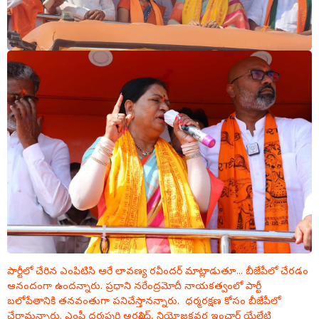
పార్టీలో చేరిన ఎంపిటిసి ఆరే లావణ్య రవీందర్ మాట్లాడుతూ... బీజేపీలో చేరడం
ఆనందంగా ఉందన్నారు. ప్రధాని నరేంద్రమోదీ నాయకత్వంలో పార్టీ
బలోపేతానికి తనవంతుగా పనిచేస్తానన్నారు.
ధర్మరక్షణ కోసం బీజేపీలో
చేరామన్నారు. ఎంపీ ధర్మపురి అరవింద్, నియోజకవర్గ ఇంఛార్జ్ యేలేటి