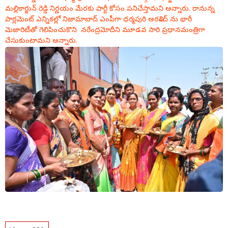
మల్లికార్జున్ రెడ్డి నిర్ణయం మేరకు పార్టీ కోసం పనిచేస్తామని అన్నారు. రానున్న
పార్లమెంట్ ఎన్నికల్లో నిజామాబాద్ ఎంపీగా ధర్మపురి అరవింద్ ను భారీ
మెజారిటీతో గెలిపించుకొని నరేంద్రమోదీని మూడవ సారి ప్రధానమంత్రిగా
చేసుకుంటామని అన్నారు.