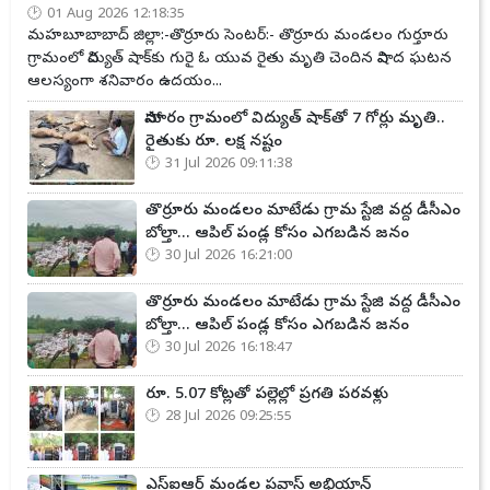
01 Aug 2026 12:18:35
మహబూబాబాద్ జిల్లా:-తొర్రూరు సెంటర్:- తొర్రూరు మండలం గుర్తూరు
గ్రామంలో విద్యుత్ షాక్‌కు గురై ఓ యువ రైతు మృతి చెందిన విషాద ఘటన
ఆలస్యంగా శనివారం ఉదయం...
సోమారం గ్రామంలో విద్యుత్ షాక్‌తో 7 గోర్లు మృతి..
రైతుకు రూ. లక్ష నష్టం
31 Jul 2026 09:11:38
తొర్రూరు మండలం మాటేడు గ్రామ స్టేజి వద్ద డీసీఎం
బోల్తా... ఆపిల్ పండ్ల కోసం ఎగబడిన జనం
30 Jul 2026 16:21:00
తొర్రూరు మండలం మాటేడు గ్రామ స్టేజి వద్ద డీసీఎం
బోల్తా... ఆపిల్ పండ్ల కోసం ఎగబడిన జనం
30 Jul 2026 16:18:47
రూ. 5.07 కోట్లతో పల్లెల్లో ప్రగతి పరవళ్లు
28 Jul 2026 09:25:55
ఎస్ఐఆర్ మండల ప్రవాస్ అభియాన్‌