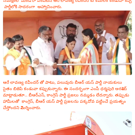
సమక్షంలో మెండోరా ఎంపిటిసి ఆరే లావణ్య రవీందర్ కు కమలం కండువా కప్పి
పార్టీలోకి సాదరంగా ఆహ్వానించారు.
ఆరే లావణ్య రవీందర్ తో పాటు, పలువురు బీఆర్ యస్ పార్టీ నాయకులు
సైతం బిజెపి కండువా కప్పుకున్నారు. ఈ సందర్భంగా ఎంపీ ధర్మపురి అరవింద్
మాట్లాడుతూ... బీఆర్ఎస్, కాంగ్రెస్ పార్టీ
ప్రజలు నమ్మడం లేదన్నారు. తప్పుడు
హామీలతో కాంగ్రెస్, బీఆర్ యస్ పార్టీ ప్రజలను పక్కదోవ పట్టించే ప్రయత్నం
చేస్తోందని విమర్శించారు.