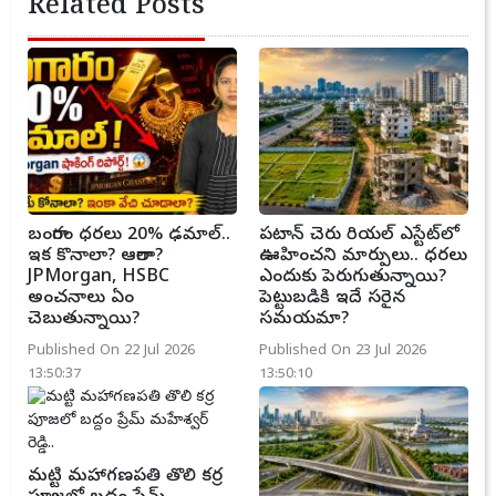
Related Posts
బంగారం ధరలు 20% ఢమాల్..
పటాన్ చెరు రియల్ ఎస్టేట్‌లో
ఇక కొనాలా? ఆగాలా?
ఊహించని మార్పులు.. ధరలు
JPMorgan, HSBC
ఎందుకు పెరుగుతున్నాయి?
అంచనాలు ఏం
పెట్టుబడికి ఇదే సరైన
చెబుతున్నాయి?
సమయమా?
Published On 22 Jul 2026
Published On 23 Jul 2026
13:50:37
13:50:10
మట్టి మహాగణపతి తొలి కర్ర