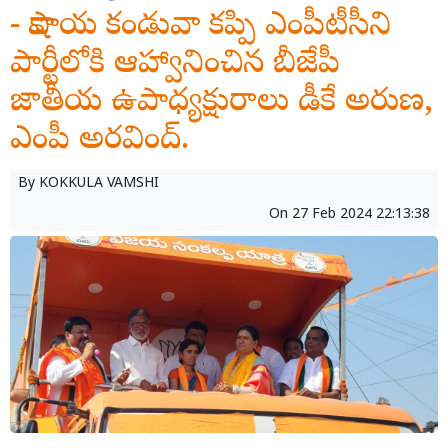
- కాషాయ కండువా కప్పి ఎంపీటీసీని
పార్టీలోకి ఆహ్వానించిన బీజేపీ
జాతీయ ఉపాధ్యక్షురాలు డీకే అరుణ,
ఎంపీ అరవింద్.
By
KOKKULA VAMSHI
On
27 Feb 2024 22:13:38