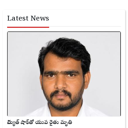
Latest News
విద్యుత్ షాక్‌తో యువ రైతు మృతి