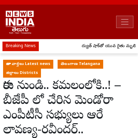
Breaking News
విద్యుత్ షాక్‌తో యువ రైతు మృతి
తాజా వార్తలు Latest news
తెలంగాణ Telangana
జిల్లాలు Districts
కారు నుండి.. కమలంలోకి..! ౼
బీజేపీ లో చేరిన మెండోరా
ఎంపీటీసీ సభ్యులు ఆరే
లావణ్య-రవీందర్..