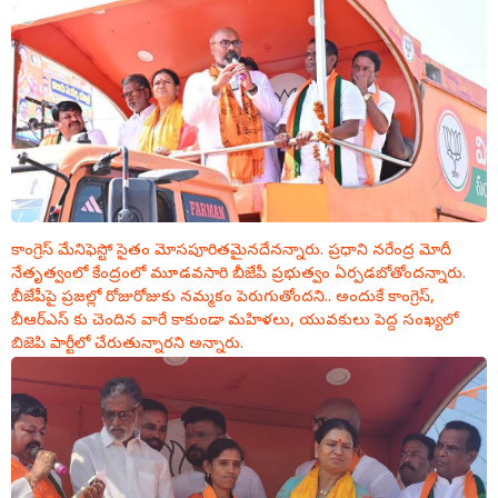
కాంగ్రెస్ మేనిఫెస్టో సైతం మోసపూరితమైనదేనన్నారు.
ప్రధాని నరేంద్ర మోదీ
నేతృత్వంలో కేంద్రంలో మూడవసారి బీజేపీ ప్రభుత్వం ఏర్పడబోతోందన్నారు.
బీజేపీపై ప్రజల్లో రోజురోజుకు నమ్మకం పెరుగుతోందని.. అందుకే కాంగ్రెస్,
బీఆర్ఎస్ కు చెందిన వారే కాకుండా మహిళలు, యువకులు పెద్ద సంఖ్యలో
బిజెపి పార్టీలో చేరుతున్నారని అన్నారు.