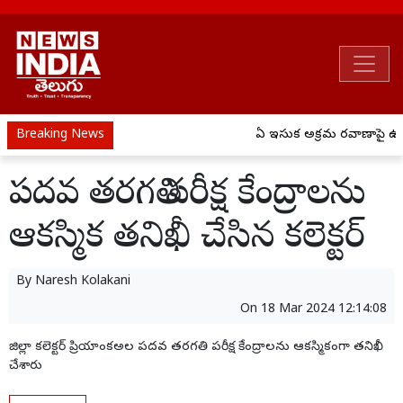
Breaking News
ఏపీ ఇసుక అక్రమ రవాణాపై ఉక్
పదవ తరగతి పరీక్ష కేంద్రాలను
ఆకస్మిక తనిఖీ చేసిన కలెక్టర్
By
Naresh Kolakani
On
18 Mar 2024 12:14:08
జిల్లా కలెక్టర్ ప్రియాంకఅల పదవ తరగతి పరీక్ష కేంద్రాలను ఆకస్మికంగా తనిఖీ
చేశారు