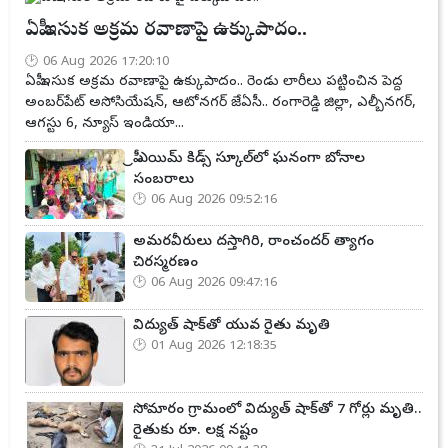
ఏపీ ఇసుక అక్రమ రవాణాపై ఉక్కుపాదం..
06 Aug 2026 17:20:10
ఏపీ ఇసుక అక్రమ రవాణాపై ఉక్కుపాదం.. రెండు లారీలు పట్టించిన పెద్ద
అంబర్‌పేట్ అసోసియేషన్, ఆటోనగర్ జేఏసీ.. రంగారెడ్డి జిల్లా, ఎల్బీనగర్,
ఆగస్టు 6, న్యూస్ ఇండియా...
ప్రీ ఎయిమ్ కిడ్స్ స్కూల్‌లో ఘనంగా బోనాల
సంబరాలు
06 Aug 2026 09:52:16
అమరవీరులు దస్తాగిరి, రాంచందర్ త్యాగం
చిరస్మరణం
06 Aug 2026 09:47:16
విద్యుత్ షాక్‌తో యువ రైతు మృతి
01 Aug 2026 12:18:35
సోమారం గ్రామంలో విద్యుత్ షాక్‌తో 7 గోర్లు మృతి..
రైతుకు రూ. లక్ష నష్టం