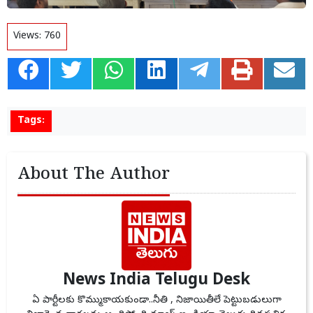
Views:
760
Tags:
About The Author
News India Telugu Desk
ఏ పార్టీలకు కొమ్ముకాయకుండా..నీతి , నిజాయితీలే పెట్టుబడులుగా