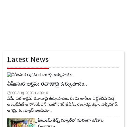
Latest News
ఏపీ ఇసుక అక్రమ రవాణాపై ఉక్కుపాదం..
06 Aug 2026 17:20:10
ఏపీ ఇసుక అక్రమ రవాణాపై ఉక్కుపాదం.. రెండు లారీలు పట్టించిన పెద్ద
అంబర్‌పేట్ అసోసియేషన్, ఆటోనగర్ జేఏసీ.. రంగారెడ్డి జిల్లా, ఎల్బీనగర్,
ఆగస్టు 6, న్యూస్ ఇండియా...
ప్రీ ఎయిమ్ కిడ్స్ స్కూల్‌లో ఘనంగా బోనాల
సంబరాలు