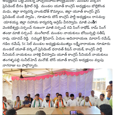
అధ్యక్షులు చిట్టే.వెంకన్న హెచ్చరించారు.కార్యక్రమంలో. మండల వర్కింగ్
ప్రెసిడెంట్ బీరం శ్రీపాల్ రెడ్డి. మండల యూత్ కాంగ్రెస్ అధ్యక్షులు బొల్లికొండ
మధు, జిల్లా కార్యదర్శి వాంకుడోత్ కొమ్మాలు, జిల్లా యూత్ కాంగ్రెస్ వైస్
ప్రెసిడెంట్ చంటి స్వామి , గూడూరు టౌన్ కాంగ్రెస్ పార్టీ అధ్యక్షులు రాసమల్ల
యాకయ్య. జిల్లా సహాయ కార్యదర్శి అర్రెమ్ వీరస్వామి. మాజీ ఎంపీపీరేగ
వెంకటేశ్వర్లు.సర్పంచ్ గుణంగా మాజీ సర్పంచ్ రవి సింగ్ రాథోడ్. రామ్ సింగ్
తండా మాజీ సర్పంచ్ మంగీలాల్. మండల నాయకులు బోయిన్పల్లి సతీష్
రావు. యాదవ్ రెడ్డి. సమ్మటి శ్రీనివాస్. ఏదుల ఆదినారాయణ. మాదాస్ రమేష్.
గడిల రమేష్. Sc సెల్ మండల అధ్యక్షుడుముత్యం లక్ష్మీనారాయణ. గూడూరు
మండల్ యూత్ వర్కింగ్ ప్రెసిడెంట్ ధరావత్ కిషన్ నాయక్, కాంగ్రెస్ పార్టీ
సీనియర్ నాయకులు నాకెళ్లి వీరస్వామి యూత్ కాంగ్రెస్ సీనియర్ నాయకులు
తంగళ్ళపల్లి సునీల్.హెచ్ మనోజ్. టౌన్ యూత్ కాంగ్రెస్ అధ్యక్షులు వల్లపు
నాగరాజు లు పాల్గొన్నారు.