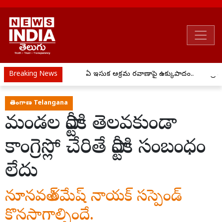
Breaking News
ఏపీ ఇసుక అక్రమ రవాణాపై ఉక్కుపాదం..
ప్రీ
తెలంగాణ Telangana
మండల పార్టీకి తెలవకుండా
కాంగ్రెస్లో చేరితే పార్టీకి సంబంధం
లేదు
నూనవత్ రమేష్ నాయక్ సస్పెండ్
కొనసాగాల్సిందే.