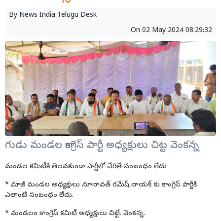
By
News India Telugu Desk
On
02 May 2024 08:29:32
గుడు మండల కాంగ్రెస్ పార్టీ అధ్యక్షులు చిట్ట వెంకన్న
మండల కమిటీకి తెలవకుండా పార్టీలో చేరితే సంబంధం లేదు
* మాజీ మండల అధ్యక్షులు నూనావత్ రమేష్ నాయక్ కు కాంగ్రెస్ పార్టీకి
ఎలాంటి సంబంధం లేదు.
* మండలం కాంగ్రెస్ కమిటీ అధ్యక్షులు చిట్టే. వెంకన్న.