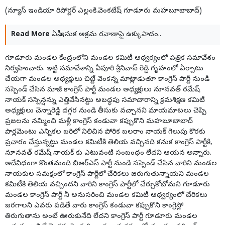
(న్యూస్ ఇండియా రిపోర్టర్ ఎల్లంకి.వెంకటేష్ గూడూరు మహబూబాబాద్)
Read More
ఏపీ ఇసుక అక్రమ రవాణాపై ఉక్కుపాదం..
గూడూరు మండల కేంద్రంలోని మండల కమిటీ ఆధ్వర్యంలో పత్రిక సమావేశం
నిర్వహించారు. ఇట్టి సమావేశాన్ని ఏపూరి శ్రీనివాస్ రెడ్డి గృహంలో ఏర్పాటు
చేయగా మండల అధ్యక్షులు చిట్టే వెంకన్న మాట్లాడుతూ కాంగ్రెస్ పార్టీ నుండి
సస్పెండ్ చేసిన మాజీ కాంగ్రెస్ పార్టీ మండల అధ్యక్షులు నూనవత్ రమేష్
నాయక్ సస్పెన్షన్ను ఎత్తివేసినట్టు అబద్ధపు సమాచారాన్ని క్రమశిక్షణ కమిటీ
అధ్యక్షులు చెన్నారెడ్డి దగ్గర నుండి తీసుకు వచ్చానని మాయమాటలు చెప్పి
ప్రజలను నమ్మించి మళ్లీ కాంగ్రెస్ కండువా కప్పుకొని మహబూబాబాద్
పార్లమెంటు ఎన్నికల బరిలో నిలిచిన పోరిక బలరాం నాయక్ గెలుపు కొరకు
ప్రచారం చేస్తున్నట్టు మండల కమిటీకి తెలియ వచ్చినది కనుక కాంగ్రెస్ పార్టీకి,
నూనవత్ రమేష్ నాయక్ కు ఎటువంటి సంబంధం లేదని ఆయన అన్నారు.
అదేవిధంగా కొంతమంది బిఆర్ఎస్ పార్టీ నుండి సస్పెండ్ చేసిన వారిని మండల
నాయకుల సమక్షంలో కాంగ్రెస్ పార్టీలో చేరికలు జరుగుతున్నాయని మండల
కమిటీకి తెలియ వచ్చిందని వారిని కాంగ్రెస్ పార్టీలో చేర్చుకోబోమని గూడూరు
మండల కాంగ్రెస్ పార్టీ నీ అనుసరించి మండల కమిటీ ఆధ్వర్యంలో చేరికలు
జరగాలని ఎవరు పడితే వారు కాంగ్రెస్ కండువా కప్పుకొని కాంగ్రెస్లో
తిరుగుతాను అంటే ఊరుకునేది లేదని కాంగ్రెస్ పార్టీ గూడూరు మండల