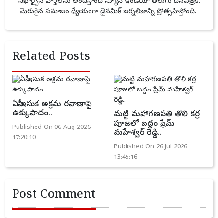
నిఖార్సైన వార్తలను అందిస్తోంది న్యూస్ ఇండియా తెలుగు దినపత్రిక.
మెరుగైన సమాజం ధ్యేయంగా డైనమిక్ జర్నలిజాన్ని ప్రోత్సహిస్తోంది.
Related Posts
ఏపీ ఇసుక అక్రమ రవాణాపై
ఉక్కుపాదం..
మట్టి మహాగణపతి తొలి కర్ర
పూజలో బద్దం ప్రేమ్
Published On 06 Aug 2026
మహేశ్వర్ రెడ్డి..
17:20:10
Published On 26 Jul 2026
13:45:16
Post Comment