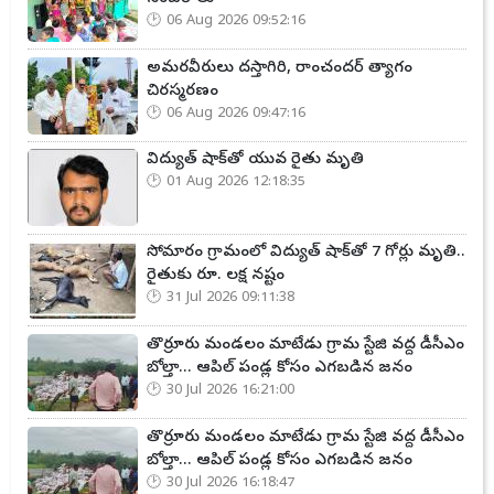
06 Aug 2026 09:52:16
అమరవీరులు దస్తాగిరి, రాంచందర్ త్యాగం
చిరస్మరణం
06 Aug 2026 09:47:16
విద్యుత్ షాక్‌తో యువ రైతు మృతి
01 Aug 2026 12:18:35
సోమారం గ్రామంలో విద్యుత్ షాక్‌తో 7 గోర్లు మృతి..
రైతుకు రూ. లక్ష నష్టం
31 Jul 2026 09:11:38
తొర్రూరు మండలం మాటేడు గ్రామ స్టేజి వద్ద డీసీఎం
బోల్తా... ఆపిల్ పండ్ల కోసం ఎగబడిన జనం
30 Jul 2026 16:21:00
తొర్రూరు మండలం మాటేడు గ్రామ స్టేజి వద్ద డీసీఎం
బోల్తా... ఆపిల్ పండ్ల కోసం ఎగబడిన జనం
30 Jul 2026 16:18:47