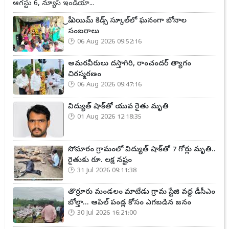
ఆగస్టు 6, న్యూస్ ఇండియా...
ప్రీ ఎయిమ్ కిడ్స్ స్కూల్‌లో ఘనంగా బోనాల
సంబరాలు
06 Aug 2026 09:52:16
అమరవీరులు దస్తాగిరి, రాంచందర్ త్యాగం
చిరస్మరణం
06 Aug 2026 09:47:16
విద్యుత్ షాక్‌తో యువ రైతు మృతి
01 Aug 2026 12:18:35
సోమారం గ్రామంలో విద్యుత్ షాక్‌తో 7 గోర్లు మృతి..
రైతుకు రూ. లక్ష నష్టం
31 Jul 2026 09:11:38
తొర్రూరు మండలం మాటేడు గ్రామ స్టేజి వద్ద డీసీఎం
బోల్తా... ఆపిల్ పండ్ల కోసం ఎగబడిన జనం
30 Jul 2026 16:21:00