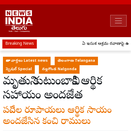
Breaking News
ఏపీ ఇసుక అక్రమ రవాణాపై ఉక్క
తాజా వార్తలు Latest news
తెలంగాణ Telangana
స్పెషల్ Special
నల్లగొండ Nalgonda
మృతుని కుటుంబానికి ఆర్థిక
సహాయం అందజేత
పదివేల రూపాయలు ఆర్థిక సాయం
అందజేసిన కంచి రాములు