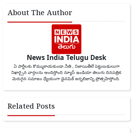
About The Author
News India Telugu Desk
ఏ పార్టీలకు కొమ్ముకాయకుండా..నీతి , నిజాయితీలే పెట్టుబడులుగా
నిఖార్సైన వార్తలను అందిస్తోంది న్యూస్ ఇండియా తెలుగు దినపత్రిక.
మెరుగైన సమాజం ధ్యేయంగా డైనమిక్ జర్నలిజాన్ని ప్రోత్సహిస్తోంది.
Related Posts