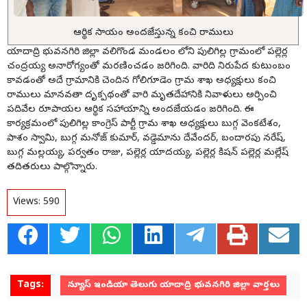
ఆర్థిక సాయం అందజేస్తున్న కంచి రాములు
యాదాద్రి భువనగిరి జిల్లా వలిగొండ మండలం లోని పులిగిల్ల గ్రామంలో పల్లెర్ల
చంద్రయ్య అనారోగ్యంతో మరణించడం జరిగింది. వారిది నిరుపేద కుటుంబం
కావడంతో అదే గ్రామానికి చెందిన గోలిగూడెం గ్రామ శాఖ అధ్యక్షులు కంచి
రాములు మానవతా దృక్పథంతో వారి మృతదేహానికి నివాళులు అర్పించి
పదివేల రూపాయల ఆర్థిక సహాయాన్ని అందజేయడం జరిగింది. ఈ
కార్యక్రమంలో పులిగిల్ల కాంగ్రెస్ పార్టీ గ్రామ శాఖ అధ్యక్షులు బుగ్గ వెంకటేశం,
పాశం స్వామి, బుగ్గ మనోజ్ కుమార్, వడ్డెమాను దేవేందర్, బందారపు నరేష్,
బుగ్గ మల్లయ్య, పర్వతం రాజు, పల్లెర్ల యాదయ్య, పల్లెర్ల కిషన్ పల్లెర్ల మల్లేష్
తదితరులు పాల్గొన్నారు.
Views:
590
Tags:
న్యూస్ ఇండియా తెలుగు యాదాద్రి భువనగిరి జిల్లా వార్తలు