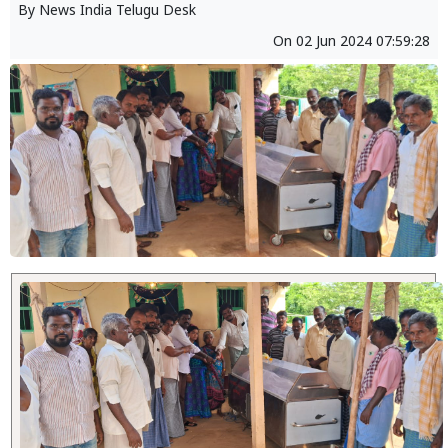
By
News India Telugu Desk
On
02 Jun 2024 07:59:28