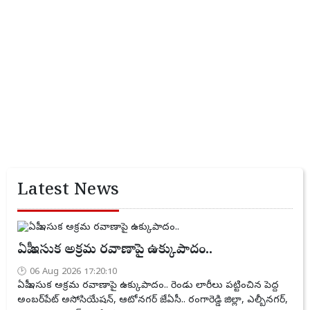
Latest News
ఏపీ ఇసుక అక్రమ రవాణాపై ఉక్కుపాదం..
06 Aug 2026 17:20:10
ఏపీ ఇసుక అక్రమ రవాణాపై ఉక్కుపాదం.. రెండు లారీలు పట్టించిన పెద్ద
అంబర్‌పేట్ అసోసియేషన్, ఆటోనగర్ జేఏసీ.. రంగారెడ్డి జిల్లా, ఎల్బీనగర్,