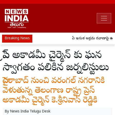
Breaking News
ఏపీ ఇసుక అక్రమ రవాణాపై ఉక్కు
ప్రెస్ అకాడమీ చైర్మెన్ కు ఘన
స్వాగతం పలికిన జర్నలిస్టులు
హైదరాబాద్ నుంచి వరంగల్ నగరానికి
వెళుతున్న తెలంగాణ రాష్ట్ర ప్రెస్
అకాడమీ చైర్మెన్ కె.శ్రీనివాస్ రెడ్డికి
By
News India Telugu Desk