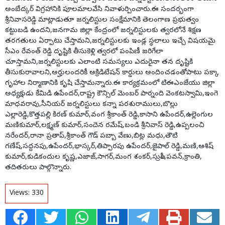
అంబేద్కర్ విగ్రహానికి పూలమాలవేసి నివాళుర్పించారు.ఈ సందర్భంగా
శ్రీనివాసరెడ్డి మాట్లాడుతూ జర్నలిస్టుల సంక్షేమానికి తెలంగాణ ప్రభుత్వం
కట్టుబడి ఉందని,జనగామ జిల్లా కేంద్రంలో జర్నలిస్టులకు త్వరలోనే శిక్షణ
తరగతులు ఏర్పాటు చేస్తామని,జర్నలిస్టులకు ఇండ్ల స్థలాలు ఇచ్చే విషయమై
సీఎం రేవంత్ రెడ్డి దృష్టికి తీసుకెళ్లి త్వరలో పంపిణీ జరిగేలా
చూస్తామని,జర్నలిస్టులకు ఎలాంటి సమస్యలు ఎదురైనా తన దృష్టికి
తీసుకురావాలని,అర్హులందరికీ అక్రిడిటేషన్ కార్డులు అందించడంతోపాటు పక్కా
గృహాల నిర్మాణానికి కృషి చేస్తామన్నారు.ఈ కార్యక్రమంలో టిఈఎంజేయు జిల్లా
అధ్యక్షుడు కేమిడి ఉపేందర్,రాష్ట్ర కౌన్సిల్ మెంబర్ పార్నంది వెంకటస్వామి,ఇంగె
మాధవరావు,సీనియర్ జర్నలిస్టులు కన్నా పరశురాములు,బొల్లు
ఎల్లారెడ్డి,కొత్తపల్లి కిరణ్ కుమార్,వంగ శ్రీకాంత్ రెడ్డి,కాసాని ఉపేందర్,ఉల్లెంగుల
మణికుమార్,లక్ష్మణ్ కుమార్,సందెన రమేష్,బండి శ్రీనివాస్ రెడ్డి,ఉప్పలంచి
నరేందర్,రానా ప్రతాప్,శ్రీకాంత్ గౌడ్ పబ్బా వేణు,బిట్ల మధు,తౌటి
గణేష్,సద్దనపు,ఉపేందర్,భాస్కర్,తిప్పారపు ఉపేందర్,జైపాల్ రెడ్డి,మణి,ఆశిష్
కుమార్,కుడికందుల కృష్ణ,ఎజాజ్,సాగర్,మంగ శంకర్,సుప్రీం,పవన్,క్రాంతి,
తదితరులు పాల్గొన్నారు.
Views:
330