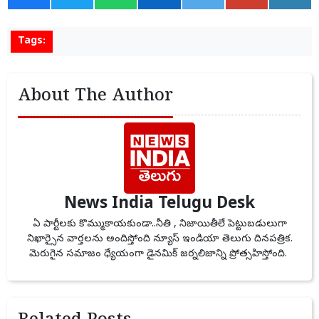
Tags:
About The Author
News India Telugu Desk
ఏ పార్టీలకు కొమ్ముకాయకుండా..నీతి , నిజాయితీలే పెట్టుబడులుగా
నిఖార్సైన వార్తలను అందిస్తోంది న్యూస్ ఇండియా తెలుగు దినపత్రిక.
మెరుగైన సమాజం ధ్యేయంగా డైనమిక్ జర్నలిజాన్ని ప్రోత్సహిస్తోంది.