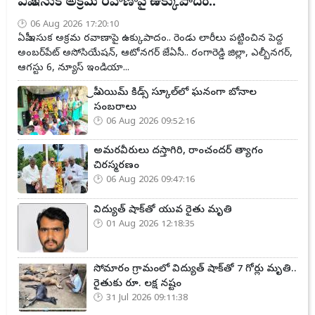
ఏపీ ఇసుక అక్రమ రవాణాపై ఉక్కుపాదం..
06 Aug 2026 17:20:10
ఏపీ ఇసుక అక్రమ రవాణాపై ఉక్కుపాదం.. రెండు లారీలు పట్టించిన పెద్ద
అంబర్‌పేట్ అసోసియేషన్, ఆటోనగర్ జేఏసీ.. రంగారెడ్డి జిల్లా, ఎల్బీనగర్,
ఆగస్టు 6, న్యూస్ ఇండియా...
ప్రీ ఎయిమ్ కిడ్స్ స్కూల్‌లో ఘనంగా బోనాల
సంబరాలు
06 Aug 2026 09:52:16
అమరవీరులు దస్తాగిరి, రాంచందర్ త్యాగం
చిరస్మరణం
06 Aug 2026 09:47:16
విద్యుత్ షాక్‌తో యువ రైతు మృతి
01 Aug 2026 12:18:35
సోమారం గ్రామంలో విద్యుత్ షాక్‌తో 7 గోర్లు మృతి..
రైతుకు రూ. లక్ష నష్టం
31 Jul 2026 09:11:38