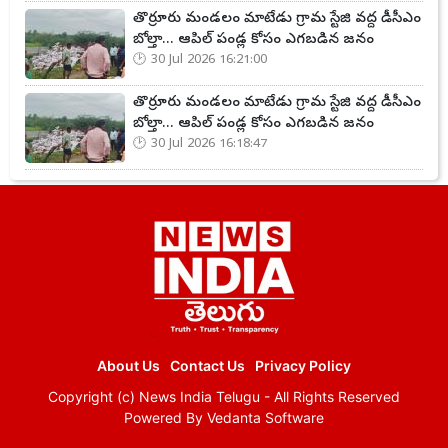
తొర్రూరు మండలం మాటేడు గ్రామ స్టేజి వద్ద డీసీఎం
బోల్తా... ఆపిల్ పండ్ల కోసం ఎగబడిన జనం
30 Jul 2026 16:21:00
తొర్రూరు మండలం మాటేడు గ్రామ స్టేజి వద్ద డీసీఎం
బోల్తా... ఆపిల్ పండ్ల కోసం ఎగబడిన జనం
30 Jul 2026 16:18:47
About Us
Contact Us
Privacy Policy
Copyright (c)
News India Telugu
- All Rights Reserved
Powered By
Vedanta Software