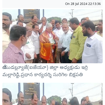
On
28 Jul 2024 22:13:36
టీయుడబ్ల్యూజే(ఐజేయూ) జిల్లా అధ్యక్షుడు ఇర్రి
మల్లారెడ్డి,ప్రధాన కార్యదర్శి సురిగెల బిక్షపతి