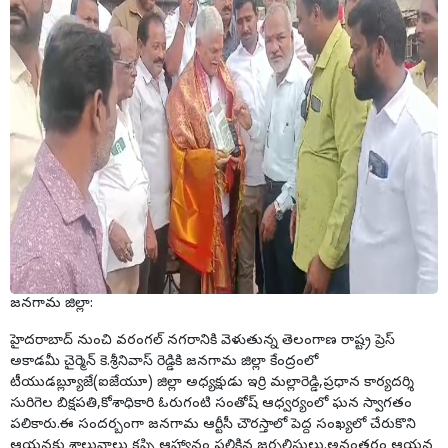
జనగామ జిల్లా:
హైదరాబాద్ నుంచి వరంగల్ నగరానికి వెళుతున్న తెలంగాణ రాష్ట్ర ప్రెస్
అకాడమీ చైర్మెన్ కె.శ్రీనివాస్ రెడ్డికి జనగామ జిల్లా కేంద్రంలో
టీయుడబ్ల్యూజే(ఐజేయూ) జిల్లా అధ్యక్షుడు ఇర్రి మల్లారెడ్డి,ప్రధాన కార్యదర్శి
సురిగెల బిక్షపతి,కోశాధికారి ఓరుగంటి సంతోష్ ఆధ్వర్యంలో ఘన స్వాగతం
పలికారు.ఈ సందర్బంగా జనగామ ఆర్టీసీ చౌరస్తాలో పెద్ద సంఖ్యలో చేరుకొని
ఆయనకు శాలువాలు కప్పి ఆహ్వానం పలికిన జర్నలిస్టులు.అనంతరం ఆయన