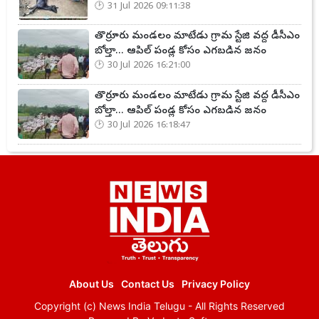
31 Jul 2026 09:11:38
తొర్రూరు మండలం మాటేడు గ్రామ స్టేజి వద్ద డీసీఎం
బోల్తా... ఆపిల్ పండ్ల కోసం ఎగబడిన జనం
30 Jul 2026 16:21:00
తొర్రూరు మండలం మాటేడు గ్రామ స్టేజి వద్ద డీసీఎం
బోల్తా... ఆపిల్ పండ్ల కోసం ఎగబడిన జనం
30 Jul 2026 16:18:47
About Us
Contact Us
Privacy Policy
Copyright (c)
News India Telugu
- All Rights Reserved