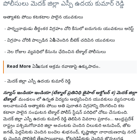
పోలీసులు మెదక్ జిల్లా ఎస్పీ ఉదయ కుమార్ రెడ్డి
అత్యాశకు పోయి కటకటాల పాలైన యువకులు
- పార్శ్వనాథుడు తీర్థంకర విగ్రహం చోరి కేసులో ఐదుగురు యువకులు అరెస్ట్
- విగ్రహం చోరికి పాల్పడిన ఏపీకి చెందిన బీటెక్ చదివిన యువకులు
- నెల రోజుల వ్యవధిలో కేసును ఛేదించిన టేక్మాల్ పోలీసులు
Read More
ఏపీ ఇసుక అక్రమ రవాణాపై ఉక్కుపాదం..
- మెదక్ జిల్లా ఎస్పీ ఉదయ కుమార్ రెడ్డి
న్యూస్ ఇండియా ఇండియా (టేక్మాల్ ప్రతినిధి జైపాల్ అక్టోబర్ 4) మెదక్ జిల్లా
టేక్మాల్
మండలం లో ఉన్నత విద్యను అభ్యసించిన యువకులు వ్యసనాలకు
అలవాటుపడి అత్యాశకు పోయి అతి పురాతన విగ్రహాన్ని దొంగలించి కట
కటాలా పాలైన సంఘటన టేక్మాల్ పోలీస్ స్టేషన్ పరిధిలో చోటు చేసుకుంది.
మెదక్ జిల్లా ఎస్పీ ఉదయ కుమార్ రెడ్డి తెలిపిన వివరాల ప్రకారం… ఆంధ్రప్రదేశ్
రాష్ట్రం పశ్చిమగోదావరి జిల్లా ఆచంటకు చెందిన చిలుకురి అనువింద్, తోట
జగత్, పెద్దపేటకు చెందిన బందెల శుభనంద్, కృష్ణాజిల్లా నారాయణరావు నగర్
కు చెందిన పోలిశెట్టి తేజసాయిబాబు, కోటరెడ్డిపేటకు చెందిన జొన్నలగడ్డ