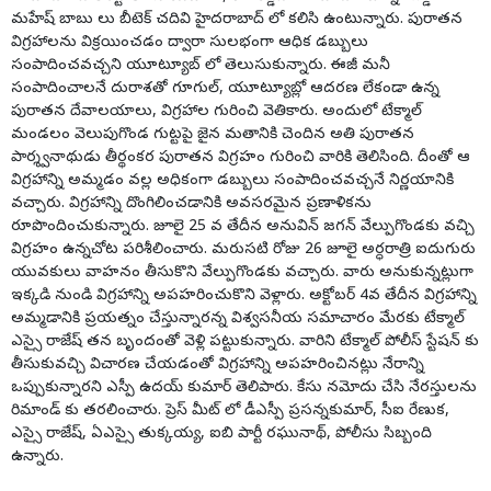
మహేష్ బాబు లు బీటెక్ చదివి హైదరాబాద్ లో కలిసి ఉంటున్నారు. పురాతన
విగ్రహాలను విక్రయించడం ద్వారా సులభంగా ఆధిక డబ్బులు
సంపాదించవచ్చని యూట్యూబ్ లో తెలుసుకున్నారు. ఈజీ మనీ
సంపాదించాలనే దురాశతో గూగుల్, యూట్యూబ్లో ఆదరణ లేకండా ఉన్న
పురాతన దేవాలయాలు, విగ్రహాల గురించి వెతికారు. అందులో టేక్మాల్
మండలం వెలుపుగొండ గుట్టపై జైన మతానికి చెందిన అతి పురాతన
పార్శ్వనాథుడు తీర్థంకర పురాతన విగ్రహం గురించి వారికి తెలిసింది. దీంతో ఆ
విగ్రహాన్ని అమ్మడం వల్ల అధికంగా డబ్బులు సంపాదించవచ్చనే నిర్ణయానికి
వచ్చారు. విగ్రహాన్ని దొంగిలించడానికి అవసరమైన ప్రణాళికను
రూపొందించుకున్నారు. జూలై 25 వ తేదీన అనువిన్ జగన్ వేల్పుగొండకు వచ్చి
విగ్రహం ఉన్నచోట పరిశీలించారు. మరుసటి రోజు 26 జూలై అర్ధరాత్రి ఐదుగురు
యువకులు వాహనం తీసుకొని వేల్పుగొండకు వచ్చారు. వారు అనుకున్నట్లుగా
ఇక్కడి నుండి విగ్రహాన్ని అపహరించుకొని వెళ్లారు. అక్టోబర్ 4వ తేదీన విగ్రహాన్ని
అమ్మడానికి ప్రయత్నం చేస్తున్నారన్న విశ్వసనీయ సమాచారం మేరకు టేక్మాల్
ఎస్సై రాజేష్ తన బృందంతో వెళ్లి పట్టుకున్నారు. వారిని టేక్మాల్ పోలీస్ స్టేషన్ కు
తీసుకువచ్చి విచారణ చేయడంతో విగ్రహాన్ని అపహరించినట్లు నేరాన్ని
ఒప్పుకున్నారని ఎస్పీ ఉదయ్ కుమార్ తెలిపారు. కేసు నమోదు చేసి నేరస్తులను
రిమాండ్ కు తరలించారు. ప్రెస్ మీట్ లో డీఎస్పీ ప్రసన్నకుమార్, సీఐ రేణుక,
ఎస్సై రాజేష్, ఏఎస్సై తుక్కయ్య, ఐబి పార్టీ రఘునాథ్, పోలీసు సిబ్బంది
ఉన్నారు.