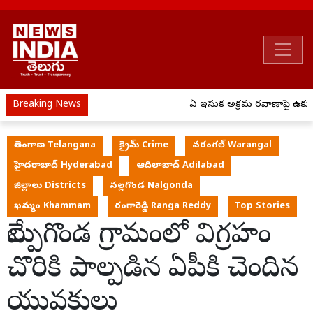
Breaking News
ఏపీ ఇసుక అక్రమ రవాణాపై ఉక్కుప
తెలంగాణ Telangana
క్రైమ్ Crime
వరంగల్ Warangal
హైదరాబాద్ Hyderabad
ఆదిలాబాద్ Adilabad
జిల్లాలు Districts
నల్లగొండ Nalgonda
ఖమ్మం Khammam
రంగారెడ్డి Ranga Reddy
Top Stories
వేల్పుగొండ గ్రామంలో విగ్రహం
చొరికి పాల్పడిన ఏపీకి చెందిన
యువకులు