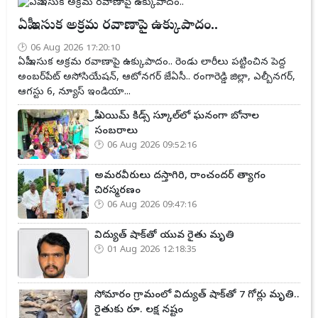
ఏపీ ఇసుక అక్రమ రవాణాపై ఉక్కుపాదం..
06 Aug 2026 17:20:10
ఏపీ ఇసుక అక్రమ రవాణాపై ఉక్కుపాదం.. రెండు లారీలు పట్టించిన పెద్ద
అంబర్‌పేట్ అసోసియేషన్, ఆటోనగర్ జేఏసీ.. రంగారెడ్డి జిల్లా, ఎల్బీనగర్,
ఆగస్టు 6, న్యూస్ ఇండియా...
ప్రీ ఎయిమ్ కిడ్స్ స్కూల్‌లో ఘనంగా బోనాల
సంబరాలు
06 Aug 2026 09:52:16
అమరవీరులు దస్తాగిరి, రాంచందర్ త్యాగం
చిరస్మరణం
06 Aug 2026 09:47:16
విద్యుత్ షాక్‌తో యువ రైతు మృతి
01 Aug 2026 12:18:35
సోమారం గ్రామంలో విద్యుత్ షాక్‌తో 7 గోర్లు మృతి..
రైతుకు రూ. లక్ష నష్టం