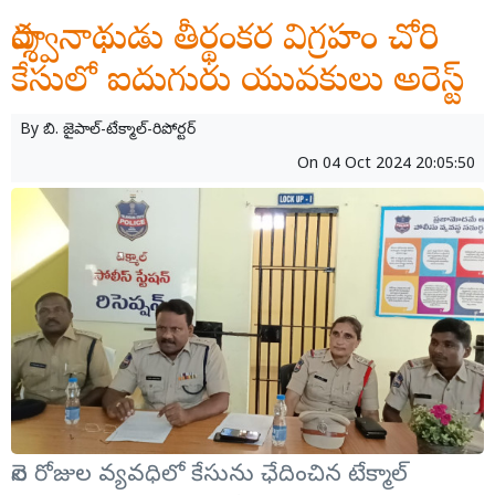
పార్శ్వనాథుడు తీర్థంకర విగ్రహం చోరి
కేసులో ఐదుగురు యువకులు అరెస్ట్
By
బి. జైపాల్-టేక్మాల్-రిపోర్టర్
On
04 Oct 2024 20:05:50
నెల రోజుల వ్యవధిలో కేసును ఛేదించిన టేక్మాల్