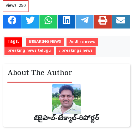
Views:
250
Tags:
BREAKING NEWS
Andhra news
breaking news telugu
: breakings news
About The Author
బి. జైపాల్-టేక్మాల్-రిపోర్టర్