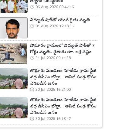
త్యాగం చిరస్మరణం
06 Aug 2026 09:47:16
విద్యుత్ షాక్‌తో యువ రైతు మృతి
01 Aug 2026 12:18:35
సోమారం గ్రామంలో విద్యుత్ షాక్‌తో 7
గోర్లు మృతి.. రైతుకు రూ. లక్ష నష్టం
31 Jul 2026 09:11:38
తొర్రూరు మండలం మాటేడు గ్రామ స్టేజి
వద్ద డీసీఎం బోల్తా... ఆపిల్ పండ్ల కోసం
ఎగబడిన జనం
30 Jul 2026 16:21:00
తొర్రూరు మండలం మాటేడు గ్రామ స్టేజి
వద్ద డీసీఎం బోల్తా... ఆపిల్ పండ్ల కోసం
ఎగబడిన జనం
30 Jul 2026 16:18:47