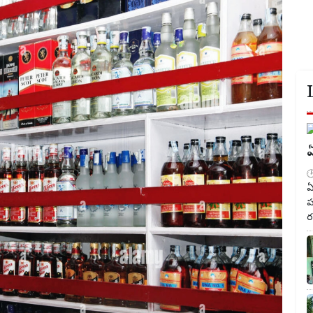
ఏ
ఏ
ప
ర