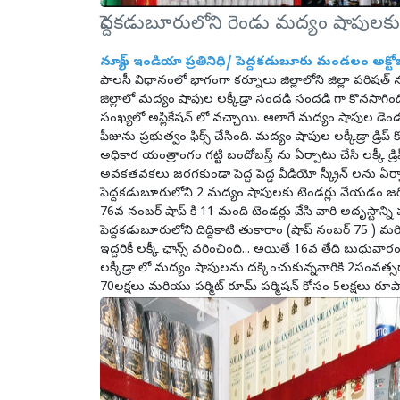
పెద్దకడుబూరులోని రెండు మద్యం షాపులకు
న్యూస్ ఇండియా ప్రతినిధి/ పెద్దకడుబూరు మండలం అక్టోబ
పాలసీ విధానంలో భాగంగా కర్నూలు జిల్లాలోని జిల్లా పరి
జిల్లాలో మద్యం షాపుల లక్కీడ్రా సందడి సందడి గా కొనసాగిం
సంఖ్యలో అప్లికేషన్ లో వచ్చాయి. ఆలాగే మద్యం షాపుల డెండర్
ఫీజును ప్రభుత్వం ఫిక్స్ చేసింది. మద్యం షాపుల లక్కీడ్రా డ్రి
అధికార యంత్రాంగం గట్టి బందోబస్త్ ను ఏర్పాటు చేసి లక్కీ డ్రి
అవకతవకలు జరగకుండా పెద్ద పెద్ద వీడియో స్క్రీన్ లను ఏ
పెద్దకడుబూరులోని 2 మద్యం షాపులకు టెండర్లు వేయడం జ
76వ నంబర్ షాప్ కి 11 మంది టెండర్లు వేసి వారి అదృస్టాన్ని
పెద్దకడుబూరులోని దిద్దికాటి తుకారాం (షాప్ నంబర్ 75 ) మరి
ఇద్దరికీ లక్కీ ఛాన్స్ వరించింది... అయితే 16వ తేది బుధువ
లక్కీడ్రా లో మద్యం షాపులను దక్కించుకున్నవారికి 2సంవత్స
70లక్షలు మరియు పర్మిట్ రూమ్ పర్మిషన్ కోసం 5లక్షలు రూపాయ