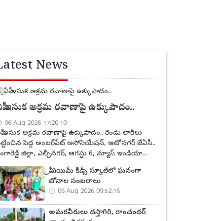
Latest News
పీ ఇసుక అక్రమ రవాణాపై ఉక్కుపాదం..
06 Aug 2026 17:20:10
పీ ఇసుక అక్రమ రవాణాపై ఉక్కుపాదం.. రెండు లారీలు
ట్టించిన పెద్ద అంబర్‌పేట్ అసోసియేషన్, ఆటోనగర్ జేఏసీ..
ంగారెడ్డి జిల్లా, ఎల్బీనగర్, ఆగస్టు 6, న్యూస్ ఇండియా...
ప్రీ ఎయిమ్ కిడ్స్ స్కూల్‌లో ఘనంగా
బోనాల సంబరాలు
06 Aug 2026 09:52:16
అమరవీరులు దస్తాగిరి, రాంచందర్