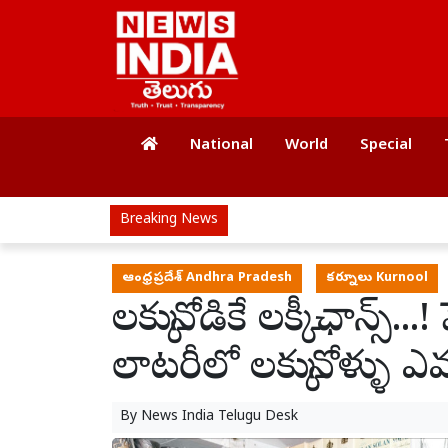
National
World
Special
Breaking News
ఆంధ్రప్రదేశ్ Andhra Pradesh
కర్నూలు Kurnool
లక్కునోడికే లక్కీ ఛాన్స్.
లాటరీలో లక్కునోళ్ళు ఎవ
By
News India Telugu Desk