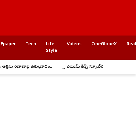
Epaper
Tech
Life
Videos
CineGlobeX
Rea
Style
ణాపై ఉక్కుపాదం..
ప్రీ ఎయిమ్ కిడ్స్ స్కూల్‌లో ఘనంగా బోనాల సంబరాలు