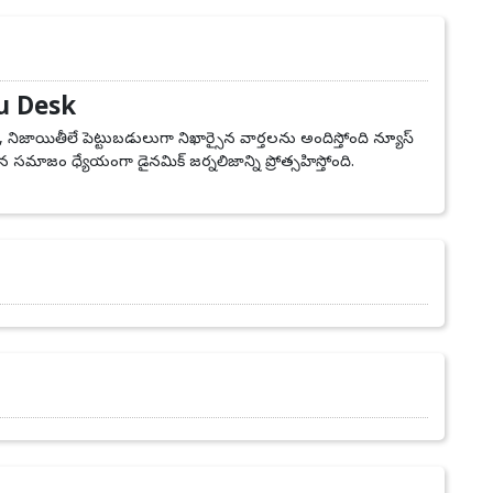
u Desk
, నిజాయితీలే పెట్టుబడులుగా నిఖార్సైన వార్తలను అందిస్తోంది న్యూస్
 సమాజం ధ్యేయంగా డైనమిక్ జర్నలిజాన్ని ప్రోత్సహిస్తోంది.