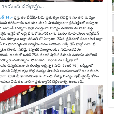
 19మంది దరఖాస్తు...
ర్ 14 :-
ప్రస్తుతం టీడీపీ కూటమి ప్రభుత్వం చేపట్టిన నూతన మద్యం
షత్ నందు సోమవారం ఉదయం నుంచి పారదర్శకంగా క్రమశిక్షణతో కర్నూలు
ది. అయితే కర్నూలు జిల్లా మొత్తంగా మద్యం దుకానాలకు గాను పెద్ద
లకు ఆన్లైన్ లో అప్లై చేసుకోవడానికి గాను 2లక్షల రూపాయలు అప్లికేషన్
ప్ కోసం కర్నూలు జిల్లా పరిషత్ లో ఏర్పాటు చేసిన ప్రదేశంలో సంబందిత జిల్లా
ప్ ను పారదర్శకంగా నిర్వహించడం జరిగింది. లక్కీ డ్రిప్ హాల్లో ఎలాంటి
ర్పాటు చేశారు. ఏదేమైనప్పటికి మంత్రాలయం నియోజకవర్గం
రిగింది. అందులో ఒకటి 75వ నంబర్ షాప్ కి 8మంది మరియు మరొకటి
 పరిష్కరించుకున్నారు. సోమవారం జరిగిన ఈ లక్కీడ్రా లో
యు చిన్నకడుబూరు కలగట్ల లక్ష్మన్న ( షాప్ నంబర్ 76 ) లక్కీడ్రాలో
ారం నుండి ఏపీ ప్రభుత్వం కొత్త మద్యం పాలసీని అందుబాటులో ఉంచనుంది.
రాలు మాత్రమే కాలపరిమితి ఉంటుంది. వీళ్ళు మద్యం షాప్ లైసెన్స్ కోసం
లు విడుతల వారీగా ప్రభుత్వానికి చెల్లించాల్సి ఉంటుంది...