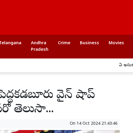
Telangana
Andhra
Crime
Business
Movies
Pradesh
ఏపీ ఇసుక అక్రమ రవా
..! పెద్దకడబూరు వైన్ షాప్
రో తెలుసా...
On
14 Oct 2024 21:43:46