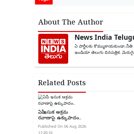
About The Author
News India Telug
ఏ పార్టీలకు కొమ్ముకాయకుండా..నీతి 
ఇండియా తెలుగు దినపత్రిక. మెరుగైన 
Related Posts
ఏపీ ఇసుక అక్రమ
రవాణాపై ఉక్కుపాదం..
Published On 06 Aug 2026
17:20:10