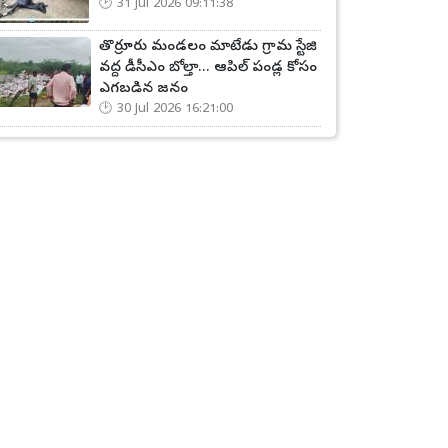
31 Jul 2026 09:11:38
తొర్రూరు మండలం మాటేడు గ్రామ స్టేజి
వద్ద డీసీఎం బోల్తా... ఆపిల్ పండ్ల కోసం
ఎగబడిన జనం
30 Jul 2026 16:21:00