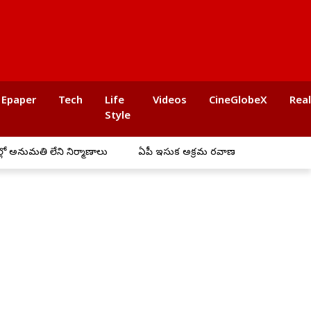
Epaper
Tech
Life
Videos
CineGlobeX
Rea
Style
ుమతి లేని నిర్మాణాలు
ఏపీ ఇసుక అక్రమ రవాణాపై ఉక్కుపాదం..
ప