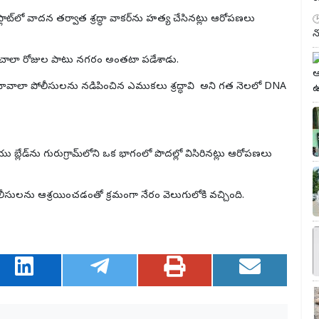
 ఫ్లాట్‌లో వాదన తర్వాత
శ్రద్ధా వాకర్‌
ను హత్య చేసినట్లు ఆరోపణలు
న
ిని చాలా రోజుల పాటు నగరం అంతటా పడేశాడు.
్ పూనావాలా పోలీసులను నడిపించిన ఎముకలు
శ్రద్ధావి
అని గత నెలలో DNA
్లేడ్‌ను గురుగ్రామ్‌లోని ఒక భాగంలో పొదల్లో విసిరినట్లు ఆరోపణలు
పోలీసులను ఆశ్రయించడంతో క్రమంగా నేరం వెలుగులోకి వచ్చింది.