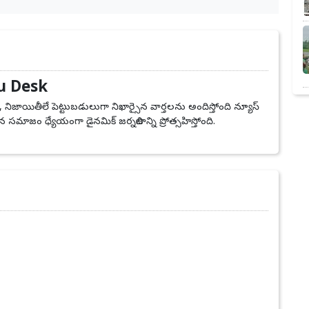
u Desk
, నిజాయితీలే పెట్టుబడులుగా నిఖార్సైన వార్తలను అందిస్తోంది న్యూస్
సమాజం ధ్యేయంగా డైనమిక్ జర్నలిజాన్ని ప్రోత్సహిస్తోంది.