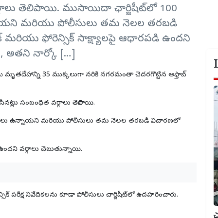
వర్గాలు తెలిపాయి. ముసాయిదా ఛార్జిషీట్‌లో 100
న్నాయని మరియు పోలీసులు తమ నెలల తరబడి
్ మరియు ఫోరెన్సిక్ సాక్ష్యాలపై ఆధారపడి ఉందని
ు, అతని నార్కో […]
ె
మృతదేహాన్ని 35 ముక్కలుగా నరికి నగరమంతా చెదరగొట్టిన ఆఫ్తాబ్
ేసినట్లు సంబంధిత వర్గాలు తెలిపాయి.
ంగ్మూలాలు ఉన్నాయని మరియు పోలీసులు తమ నెలల తరబడి విచారణలో
ి ఉందని వర్గాలు చెబుతున్నాయి.
్సిక్ పరీక్ష నివేదికలను కూడా పోలీసులు చార్జిషీట్‌లో ఉదహరించారు.
చ