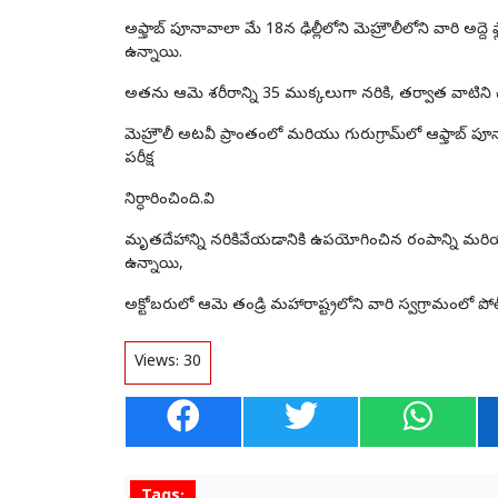
అఫ్తాబ్ పూనావాలా మే 18న ఢిల్లీలోని మెహ్రౌలీలోని వారి అద్దె
ఉన్నాయి.
అతను
ఆమె
శరీరాన్ని 35 ముక్కలుగా నరికి, తర్వాత వాట
మెహ్రౌలీ అటవీ ప్రాంతంలో మరియు గురుగ్రామ్‌లో ఆఫ్తాబ
పరీక్ష
నిర్ధారించింది.వి
మృతదేహాన్ని నరికివేయడానికి ఉపయోగించిన రంపాన్ని మరియు బ
ఉన్నాయి,
అక్టోబరులో
ఆమె
తండ్రి మహారాష్ట్రలోని వారి స్వగ్రామంలో 
Views:
30
Tags: