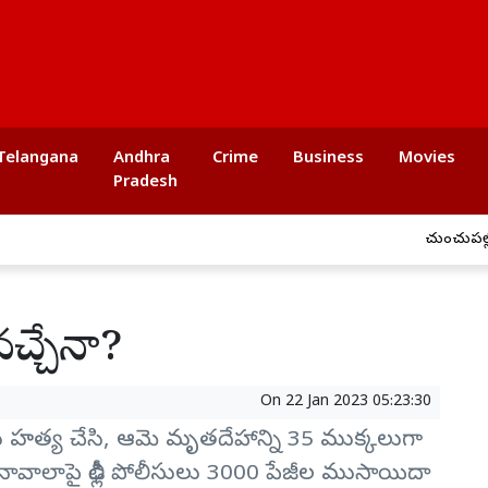
Telangana
Andhra
Crime
Business
Movies
Pradesh
చుంచుపల్లిలో అన
 వచ్చేనా?
On
22 Jan 2023 05:23:30
్‌ను హత్య చేసి, ఆమె మృతదేహాన్ని 35 ముక్కలుగా
నావాలాపై ఢిల్లీ పోలీసులు 3000 పేజీల ముసాయిదా