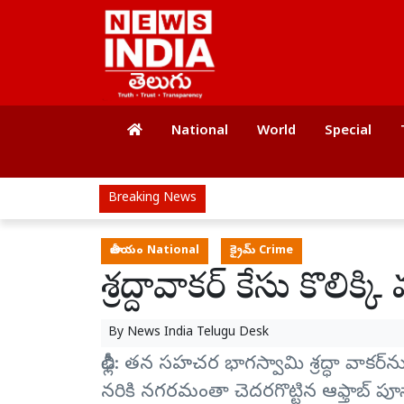
National
World
Special
Breaking News
జాతీయం National
క్రైమ్ Crime
శ్రద్దావాకర్ కేసు కొలిక్కి
By
News India Telugu Desk
ఢిల్లీ: తన సహచర భాగస్వామి శ్రద్ధా వాకర
నరికి నగరమంతా చెదరగొట్టిన ఆఫ్తాబ్ పూ