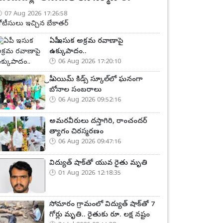
07 Aug 2026 17:26:58
ోటీసులు ఇచ్చిన బేకాతర్
ఏపీ ఇసుక అక్రమ రవాణాపై
ఉక్కుపాదం..
06 Aug 2026 17:20:10
ప్రీ ఎయిమ్ కిడ్స్ స్కూల్‌లో ఘనంగా
బోనాల సంబరాలు
06 Aug 2026 09:52:16
అమరవీరులు దస్తాగిరి, రాంచందర్
త్యాగం చిరస్మరణం
06 Aug 2026 09:47:16
విద్యుత్ షాక్‌తో యువ రైతు మృతి
01 Aug 2026 12:18:35
సోమారం గ్రామంలో విద్యుత్ షాక్‌తో 7
గోర్లు మృతి.. రైతుకు రూ. లక్ష నష్టం