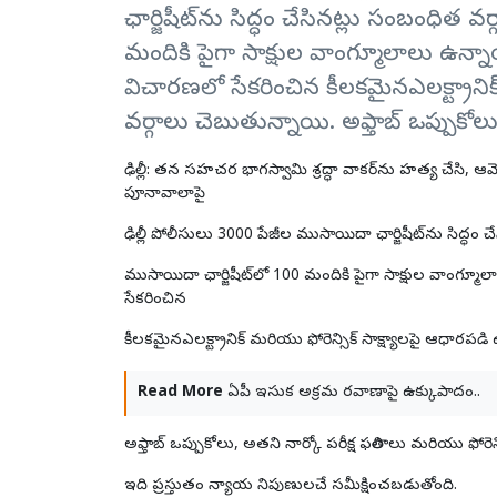
ఛార్జిషీట్‌ను సిద్ధం చేసినట్లు సంబంధిత 
మందికి పైగా సాక్షుల వాంగ్మూలాలు ఉ
విచారణలో సేకరించిన కీలకమైనఎలక్ట్రానిక
వర్గాలు చెబుతున్నాయి. అఫ్తాబ్ ఒప్పుకోల
ఢిల్లీ: తన సహచర భాగస్వామి
శ్రద్ధా వాకర్‌
ను హత్య చేసి,
ఆమ
పూనావాలాపై
ఢిల్లీ పోలీసులు 3000 పేజీల ముసాయిదా ఛార్జిషీట్‌ను సిద్ధం చ
ముసాయిదా ఛార్జిషీట్‌లో 100 మందికి పైగా సాక్షుల వా
సేకరించిన
కీలకమైనఎలక్ట్రానిక్ మరియు ఫోరెన్సిక్ సాక్ష్యాలపై ఆధారపడ
Read More
ఏపీ ఇసుక అక్రమ రవాణాపై ఉక్కుపాదం..
అఫ్తాబ్ ఒప్పుకోలు, అతని నార్కో పరీక్ష ఫలితాలు మరియు ఫోరెన
ఇది ప్రస్తుతం న్యాయ నిపుణులచే సమీక్షించబడుతోంది.