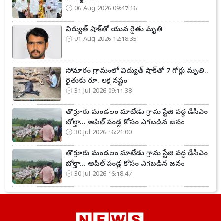
06 Aug 2026 09:47:16
విద్యుత్ షాక్‌తో యువ రైతు మృతి
01 Aug 2026 12:18:35
సోమారం గ్రామంలో విద్యుత్ షాక్‌తో 7 గోర్లు మృతి..
రైతుకు రూ. లక్ష నష్టం
31 Jul 2026 09:11:38
తొర్రూరు మండలం మాటేడు గ్రామ స్టేజి వద్ద డీసీఎం
బోల్తా... ఆపిల్ పండ్ల కోసం ఎగబడిన జనం
30 Jul 2026 16:21:00
తొర్రూరు మండలం మాటేడు గ్రామ స్టేజి వద్ద డీసీఎం
బోల్తా... ఆపిల్ పండ్ల కోసం ఎగబడిన జనం
30 Jul 2026 16:18:47