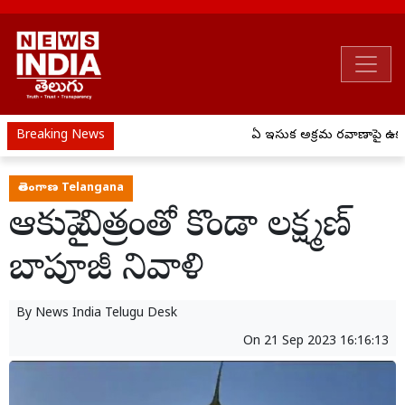
Breaking News
ఏపీ ఇసుక అక్రమ రవాణాపై ఉక్కు
తెలంగాణ Telangana
ఆకుపై చిత్రంతో కొండా లక్ష్మణ్
బాపూజీ నివాళి
By
News India Telugu Desk
On
21 Sep 2023 16:16:13