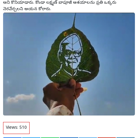
అని కొనియాడారు. కొండా లక్ష్మణ్ బాపూజీ ఆశయాలను ప్రతి ఒక్కరు
నెరవేర్చలని ఆయన కోరారు.
Views:
510