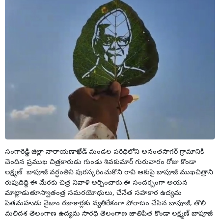
సంగారెడ్డి జిల్లా నారాయణాఖేడ్ మండల పరిధిలోని అనంతసాగర్ గ్రామానికి
చెందిన ప్రముఖ చిత్రకారుడు గుండు శివకుమార్ గురువారం రోజు కొండా
లక్ష్మణ్ బాపూజీ వర్ధంతిని పురస్కరించుకొని రావి ఆకుపై బాపూజీ ముఖచిత్రాని
రుపుదిద్ది ఈ మేరకు చిత్ర నివాళి అర్పించారు.ఈ సందర్బంగా అయన
మాట్లాడుతూస్వాతంత్ర సమరయోధులు, చేనేత సహకార ఉద్యమ
పితమహుడు నైజాం రజాకార్లకు వ్యతిరేకంగా పోరాటం చేసిన బాపూజీ, తొలి
మలిదశ తెలంగాణ ఉద్యమ సారధి తెలంగాణ జాతిపిత కొండా లక్ష్మణ్ బాపూజీ