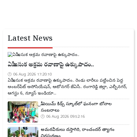
Latest News
ఏపీ ఇసుక అక్రమ రవాణాపై ఉక్కుపాదం..
06 Aug 2026 17:20:10
ఏపీ ఇసుక అక్రమ రవాణాపై ఉక్కుపాదం.. రెండు లారీలు పట్టించిన పెద్ద
అంబర్‌పేట్ అసోసియేషన్, ఆటోనగర్ జేఏసీ.. రంగారెడ్డి జిల్లా, ఎల్బీనగర్,
ఆగస్టు 6, న్యూస్ ఇండియా...
ప్రీ ఎయిమ్ కిడ్స్ స్కూల్‌లో ఘనంగా బోనాల
సంబరాలు
06 Aug 2026 09:52:16
అమరవీరులు దస్తాగిరి, రాంచందర్ త్యాగం
చిరస్మరణం