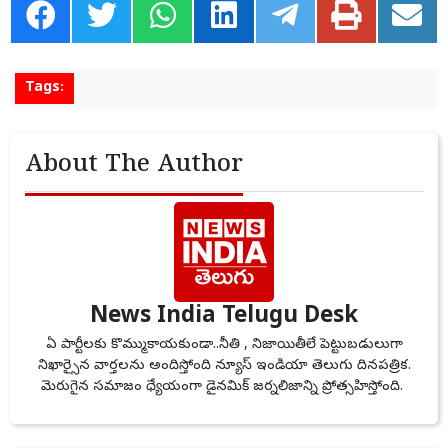
Tags:
About The Author
News India Telugu Desk
ఏ పార్టీలకు కొమ్ముకాయకుండా..నీతి , నిజాయితీలే పెట్టుబడులుగా
నిఖార్సైన వార్తలను అందిస్తోంది న్యూస్ ఇండియా తెలుగు దినపత్రిక.
మెరుగైన సమాజం ధ్యేయంగా డైనమిక్ జర్నలిజాన్ని ప్రోత్సహిస్తోంది.