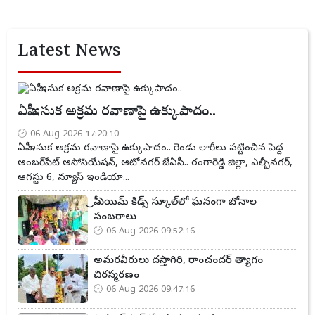
Latest News
ఏపీ ఇసుక అక్రమ రవాణాపై ఉక్కుపాదం..
06 Aug 2026 17:20:10
ఏపీ ఇసుక అక్రమ రవాణాపై ఉక్కుపాదం.. రెండు లారీలు పట్టించిన పెద్ద
అంబర్‌పేట్ అసోసియేషన్, ఆటోనగర్ జేఏసీ.. రంగారెడ్డి జిల్లా, ఎల్బీనగర్,
ఆగస్టు 6, న్యూస్ ఇండియా...
ప్రీ ఎయిమ్ కిడ్స్ స్కూల్‌లో ఘనంగా బోనాల
సంబరాలు
06 Aug 2026 09:52:16
అమరవీరులు దస్తాగిరి, రాంచందర్ త్యాగం
చిరస్మరణం
06 Aug 2026 09:47:16