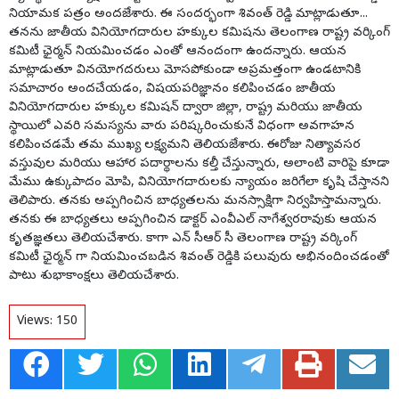
నియామక పత్రం అందజేశారు. ఈ సందర్భంగా శివంత్ రెడ్డి మాట్లాడుతూ...
తనను జాతీయ వినియోగదారుల హక్కుల కమిషను తెలంగాణ రాష్ట్ర వర్కింగ్
కమిటీ ఛైర్మన్ నియమించడం ఎంతో ఆనందంగా ఉందన్నారు. ఆయన
మాట్లాడుతూ వినయోగదరులు మోసపోకుండా అప్రమత్తంగా ఉండటానికి
సమాచారం అందచేయడం, విషయపరిజ్ఞానం కలిపించడం జాతీయ
వినియోగదారుల హక్కుల కమిషన్ ద్వారా జిల్లా, రాష్ట్ర మరియు జాతీయ
స్థాయిలో ఎవరి సమస్యను వారు పరిష్కరించుకునే విధంగా అవగాహన
కలిపించడమే తమ ముఖ్య లక్ష్యమని తెలియజేశారు. ఈరోజు నిత్యావసర
వస్తువుల మరియు ఆహార పదార్థాలను కల్తీ చేస్తున్నారు, అలాంటి వారిపై కూడా
మేము ఉక్కుపాదం మోపి, వినియోగదారులకు న్యాయం జరిగేలా కృషి చేస్తానని
తెలిపారు. తనకు అప్పగించిన బాధ్యతలను మనస్సాక్షిగా నిర్వహిస్తామన్నారు.
తనకు ఈ బాధ్యతలు అప్పగించిన డాక్టర్ ఎంవీఎల్ నాగేశ్వరరావుకు ఆయన
కృతజ్ఞతలు తెలియచేశారు. కాగా ఎన్ సీఆర్ సీ తెలంగాణ రాష్ట్ర వర్కింగ్
కమిటీ ఛైర్మన్ గా నియమించబడిన శివంత్ రెడ్డికి పలువురు అభినందించడంతో
పాటు శుభాకాంక్షలు తెలియచేశారు.
Views:
150