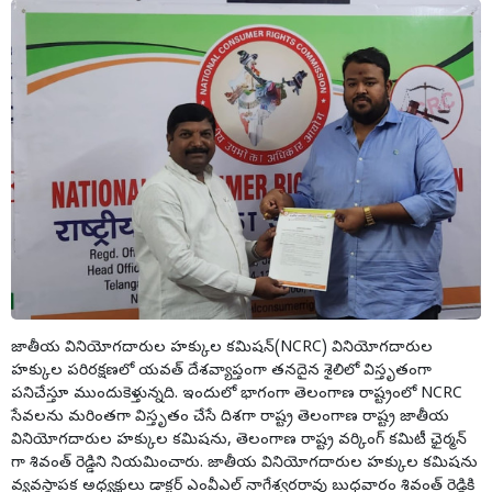
జాతీయ వినియోగదారుల హక్కుల కమిషన్(NCRC) వినియోగదారుల
హక్కుల పరిరక్షణలో యవత్ దేశవ్యాప్తంగా తనదైన శైలిలో విస్తృతంగా
పనిచేస్తూ ముందుకెళ్తున్నది. ఇందులో భాగంగా తెలంగాణ రాష్ట్రంలో NCRC
సేవలను మరింతగా విస్తృతం చేసే దిశగా రాష్ట్ర తెలంగాణ రాష్ట్ర జాతీయ
వినియోగదారుల హక్కుల కమిషను, తెలంగాణ రాష్ట్ర వర్కింగ్ కమిటీ ఛైర్మన్
గా శివంత్ రెడ్డిని నియమించారు. జాతీయ వినియోగదారుల హక్కుల కమిషను
వ్యవస్థాపక అధ్యక్షులు డాక్టర్ ఎంవీఎల్ నాగేశ్వరరావు బుధవారం శివంత్ రెడ్డికి