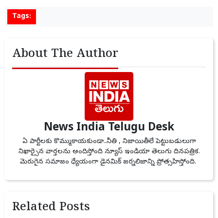
Tags:
About The Author
News India Telugu Desk
ఏ పార్టీలకు కొమ్ముకాయకుండా..నీతి , నిజాయితీలే పెట్టుబడులుగా
నిఖార్సైన వార్తలను అందిస్తోంది న్యూస్ ఇండియా తెలుగు దినపత్రిక.
మెరుగైన సమాజం ధ్యేయంగా డైనమిక్ జర్నలిజాన్ని ప్రోత్సహిస్తోంది.
Related Posts