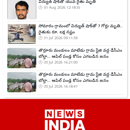
విద్యుత్ షాక్‌తో యువ రైతు మృతి
01 Aug 2026 12:18:35
సోమారం గ్రామంలో విద్యుత్ షాక్‌తో 7 గోర్లు మృతి..
రైతుకు రూ. లక్ష నష్టం
31 Jul 2026 09:11:38
తొర్రూరు మండలం మాటేడు గ్రామ స్టేజి వద్ద డీసీఎం
బోల్తా... ఆపిల్ పండ్ల కోసం ఎగబడిన జనం
30 Jul 2026 16:21:00
తొర్రూరు మండలం మాటేడు గ్రామ స్టేజి వద్ద డీసీఎం
బోల్తా... ఆపిల్ పండ్ల కోసం ఎగబడిన జనం
30 Jul 2026 16:18:47