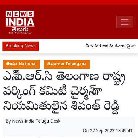
Breaking News
ఏపీ ఇసుక అక్రమ రవాణాపై ఉక్క
జాతీయం National
తెలంగాణ Telangana
ఎన్.సి.ఆర్.సి తెలంగాణ రాష్ట్ర
వర్కింగ్ కమిటీ చైర్మన్ గా
నియమితులైన శివంత్ రెడ్డి
By
News India Telugu Desk
On
27 Sep 2023 18:49:41