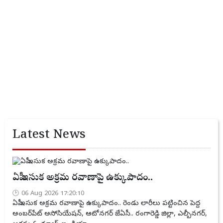
Latest News
ఏపీ ఇసుక అక్రమ రవాణాపై ఉక్కుపాదం..
06 Aug 2026 17:20:10
ఏపీ ఇసుక అక్రమ రవాణాపై ఉక్కుపాదం.. రెండు లారీలు పట్టించిన పెద్ద
అంబర్‌పేట్ అసోసియేషన్, ఆటోనగర్ జేఏసీ.. రంగారెడ్డి జిల్లా, ఎల్బీనగర్,