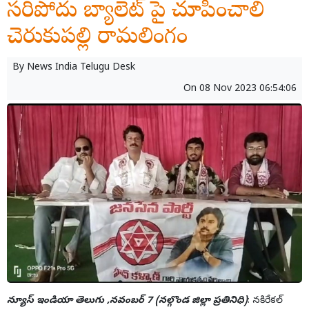
సరిపోదు బ్యాలెట్ పై చూపించాలి
చెరుకుపల్లి రామలింగం
By
News India Telugu Desk
On
08 Nov 2023 06:54:06
న్యూస్ ఇండియా తెలుగు ,నవంబర్ 7 (నల్గొండ జిల్లా ప్రతినిధి)
: నకిరేకల్