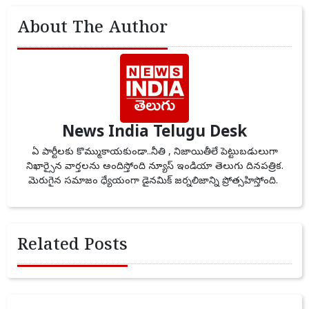
About The Author
News India Telugu Desk
ఏ పార్టీలకు కొమ్ముకాయకుండా..నీతి , నిజాయితీలే పెట్టుబడులుగా
నిఖార్సైన వార్తలను అందిస్తోంది న్యూస్ ఇండియా తెలుగు దినపత్రిక.
మెరుగైన సమాజం ధ్యేయంగా డైనమిక్ జర్నలిజాన్ని ప్రోత్సహిస్తోంది.
Related Posts