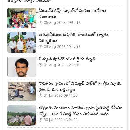
ఆగస్టు 6, న్యూస్ ఇండియా...
ప్రీ ఎయిమ్ కిడ్స్ స్కూల్‌లో ఘనంగా బోనాల
సంబరాలు
06 Aug 2026 09:52:16
అమరవీరులు దస్తాగిరి, రాంచందర్ త్యాగం
చిరస్మరణం
06 Aug 2026 09:47:16
విద్యుత్ షాక్‌తో యువ రైతు మృతి
01 Aug 2026 12:18:35
సోమారం గ్రామంలో విద్యుత్ షాక్‌తో 7 గోర్లు మృతి..
రైతుకు రూ. లక్ష నష్టం
31 Jul 2026 09:11:38
తొర్రూరు మండలం మాటేడు గ్రామ స్టేజి వద్ద డీసీఎం
బోల్తా... ఆపిల్ పండ్ల కోసం ఎగబడిన జనం
30 Jul 2026 16:21:00