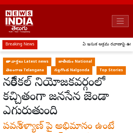
Breaking News
ఏపీ ఇసుక అక్రమ రవాణాపై ఉక్కు
తాజా వార్తలు Latest news
జాతీయం National
తెలంగాణ Telangana
నల్లగొండ Nalgonda
Top Stories
నకిరేకల్ నియోజకవర్గంలో
కచ్చితంగా జనసేన జెండా
ఎగురుతుంది
పవన్ కళ్యాణ్ పై అభిమానం ఉంటే