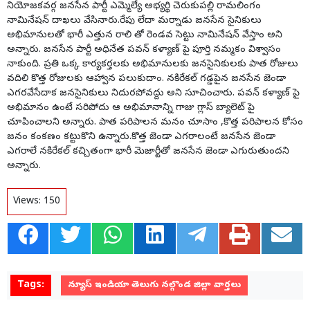
నియోజకవర్గ జనసేన పార్టీ ఎమ్మెల్యే అభ్యర్థి చెరుకుపల్లి రామలింగం
నామినేషన్ దాఖలు వేసినారు.రేపు లేదా మర్నాడు జనసేన సైనికులు
అభిమానులతో భారీ ఎత్తున రాలి తో రెండవ సెట్టు నామినేషన్ వేస్తాం అని
అన్నారు. జనసేన పార్టీ అధినేత పవన్ కళ్యాణ్ పై పూర్తి నమ్మకం విశ్వాసం
నాకుంది. ప్రతి ఒక్క కార్యకర్తలకు అభిమానులకు జనసైనికులకు పాత రోజులు
వదిలి కొత్త రోజులకు ఆహ్వాన పలుకుదాం. నకిరేకల్ గడ్డపైన జనసేన జెండా
ఎగరవేసేదాక జనసైనికులు నిదురపోవద్దు అని సూచించారు. పవన్ కళ్యాణ్ పై
అభిమానం ఉంటే సరిపోదు ఆ అభిమానాన్ని గాజు గ్లాస్ బ్యాలెట్ పై
చూపించాలని అన్నారు. పాత పరిపాలన మనం చూసాం ,కొత్త పరిపాలన కోసం
జనం కంకణం కట్టుకొని ఉన్నారు.కొత్త జెండా ఎగరాలంటే జనసేన జెండా
ఎగరాలే నకిరేకల్ కచ్చితంగా భారీ మెజార్టీతో జనసేన జెండా ఎగురుతుందని
అన్నారు.
Views:
150
Tags:
న్యూస్ ఇండియా తెలుగు నల్గొండ జిల్లా వార్తలు