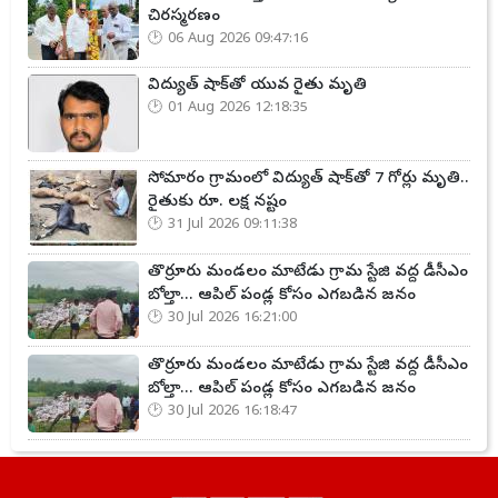
చిరస్మరణం
06 Aug 2026 09:47:16
విద్యుత్ షాక్‌తో యువ రైతు మృతి
01 Aug 2026 12:18:35
సోమారం గ్రామంలో విద్యుత్ షాక్‌తో 7 గోర్లు మృతి..
రైతుకు రూ. లక్ష నష్టం
31 Jul 2026 09:11:38
తొర్రూరు మండలం మాటేడు గ్రామ స్టేజి వద్ద డీసీఎం
బోల్తా... ఆపిల్ పండ్ల కోసం ఎగబడిన జనం
30 Jul 2026 16:21:00
తొర్రూరు మండలం మాటేడు గ్రామ స్టేజి వద్ద డీసీఎం
బోల్తా... ఆపిల్ పండ్ల కోసం ఎగబడిన జనం
30 Jul 2026 16:18:47