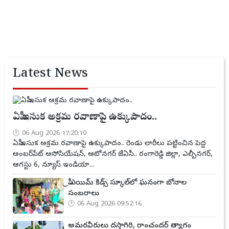
Latest News
ఏపీ ఇసుక అక్రమ రవాణాపై ఉక్కుపాదం..
06 Aug 2026 17:20:10
ఏపీ ఇసుక అక్రమ రవాణాపై ఉక్కుపాదం.. రెండు లారీలు పట్టించిన పెద్ద
అంబర్‌పేట్ అసోసియేషన్, ఆటోనగర్ జేఏసీ.. రంగారెడ్డి జిల్లా, ఎల్బీనగర్,
ఆగస్టు 6, న్యూస్ ఇండియా...
ప్రీ ఎయిమ్ కిడ్స్ స్కూల్‌లో ఘనంగా బోనాల
సంబరాలు
06 Aug 2026 09:52:16
అమరవీరులు దస్తాగిరి, రాంచందర్ త్యాగం