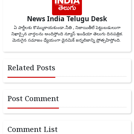
News India Telugu Desk
ఏ పార్టీలకు కొమ్ముకాయకుండా..నీతి , నిజాయితీలే పెట్టుబడులుగా
నిఖార్సైన వార్తలను అందిస్తోంది న్యూస్ ఇండియా తెలుగు దినపత్రిక.
మెరుగైన సమాజం ధ్యేయంగా డైనమిక్ జర్నలిజాన్ని ప్రోత్సహిస్తోంది.
Related Posts
Post Comment
Comment List