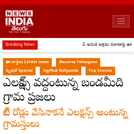
Breaking News
ఏపీ ఇసుక అక్రమ రవాణాపై ఉక్కు
తాజా వార్తలు Latest news
తెలంగాణ Telangana
స్పెషల్ Special
నల్లగొండ Nalgonda
Top Stories
ఎలక్షన్స్ వద్దంటున్న బండమీది
గ్రామ ప్రజలు
బీటీ రోడ్లు వేసినాకనే ఎలక్షన్స్ అంటున్న
గ్రామస్తులు