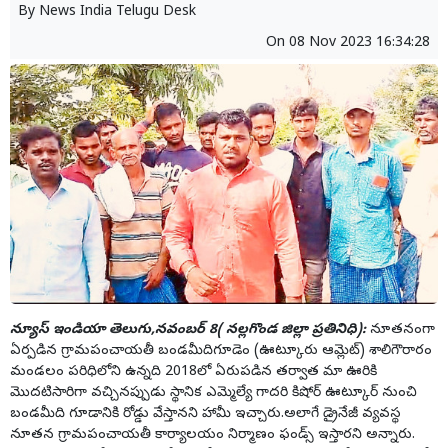
By
News India Telugu Desk
On
08 Nov 2023 16:34:28
న్యూస్ ఇండియా తెలుగు,నవంబర్ 8( నల్లగొండ జిల్లా ప్రతినిధి):
నూతనంగా
ఏర్పడిన గ్రామపంచాయతీ బండమీదిగూడెం (ఊట్కూరు ఆమ్లెట్) శాలిగౌరారం
మండలం పరిధిలోని ఉన్నది 2018లో ఏరుపడిన తర్వాత మా ఊరికి
మొదటిసారిగా వచ్చినప్పుడు స్థానిక ఎమ్మెల్యే గాదరి కిషోర్ ఊట్కూర్ నుంచి
బండమీది గూడానికి రోడ్డు వేస్తానని హామీ ఇచ్చారు.అలాగే డ్రైనేజీ వ్యవస్థ
నూతన గ్రామపంచాయతీ కార్యాలయం నిర్మాణం ఫండ్స్ ఇస్తారని అన్నారు.