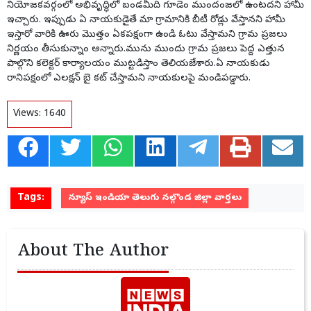
నియోజకవర్గంలో అభివృద్ధిలో బండమీది గూడెం ముందంజలో ఉంటదని హామీ
ఇచ్చారు. ఇప్పుడు ఏ నాయకుడైతే మా గ్రామానికి బీటీ రోడ్లు వేస్తానని హామీ
ఇస్తారో వారికి ఊరు మొత్తం ఏకపక్షంగా ఉండి ఓటు వేస్తామని గ్రామ ప్రజలు
నిర్ణయం తీసుకున్నాం అన్నారు.మును ముందు గ్రామ ప్రజలు పెద్ద ఎత్తున
పాల్గొని కలెక్టర్ కార్యాలయం ముట్టడిస్తాం తెలియజేశారు.ఏ నాయకుడు
రానిపక్షంలో ఎలక్షన్ బై కట్ చేస్తామని నాయకులపై మండిపడ్డారు.
Views:
1640
Tags:
న్యూస్ ఇండియా తెలుగు నల్గొండ జిల్లా వార్తలు
About The Author