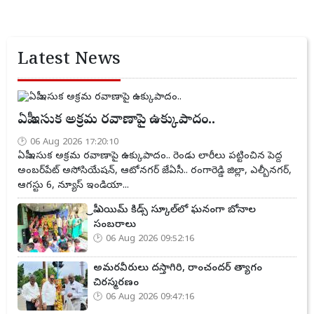
Latest News
ఏపీ ఇసుక అక్రమ రవాణాపై ఉక్కుపాదం..
06 Aug 2026 17:20:10
ఏపీ ఇసుక అక్రమ రవాణాపై ఉక్కుపాదం.. రెండు లారీలు పట్టించిన పెద్ద
అంబర్‌పేట్ అసోసియేషన్, ఆటోనగర్ జేఏసీ.. రంగారెడ్డి జిల్లా, ఎల్బీనగర్,
ఆగస్టు 6, న్యూస్ ఇండియా...
ప్రీ ఎయిమ్ కిడ్స్ స్కూల్‌లో ఘనంగా బోనాల
సంబరాలు
06 Aug 2026 09:52:16
అమరవీరులు దస్తాగిరి, రాంచందర్ త్యాగం
చిరస్మరణం
06 Aug 2026 09:47:16