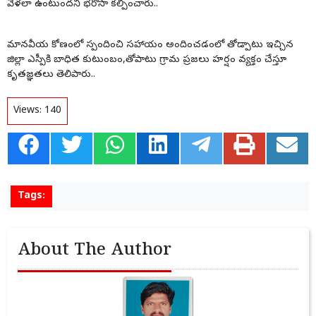
వేళలా ఉంటుందని భరోసా కల్పించారు..
మానవీయ కోణంలో స్పందించి సహాయం అందించడంలో తోడ్పాటు ఇచ్చిన
జిల్లా ఎస్పీకి బాధిత కుటుంబం,తోపాటు గ్రామ ప్రజలు హర్షం వ్యక్తం చేస్తూ
కృతజ్ఞతలు తెలిపారు..
Views:
140
Tags:
About The Author