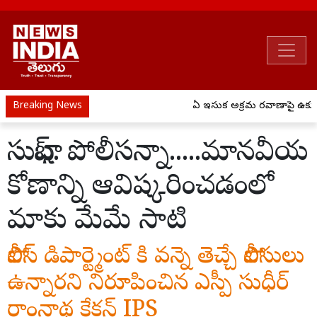
Breaking News
ఏపీ ఇసుక అక్రమ రవాణాపై ఉక్కుపా
సుభాష్. పోలీసన్నా.....మానవీయ
కోణాన్ని ఆవిష్కరించడంలో
మాకు మేమే సాటి
పోలీస్ డిపార్ట్మెంట్ కి వన్నె తెచ్చే పోలీసులు
ఉన్నారని నిరూపించిన ఎస్పీ సుధీర్
రాంనాథ్ర కేకన్ IPS