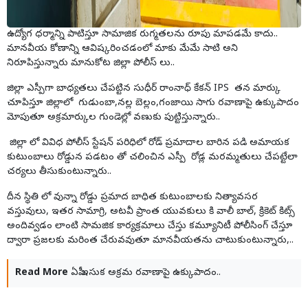
ఉద్యోగ ధర్మాన్ని పాటిస్తూ సామాజిక రుగ్మతలను రూపు మాపడమే కాదు..
మానవీయ కోణాన్ని ఆవిష్కరించడంలో మాకు మేమే సాటి అని
నిరూపిస్తున్నారు మానుకోట జిల్లా పోలీస్ లు..
జిల్లా ఎస్పీగా బాధ్యతలు చేపట్టిన సుధీర్ రాంనాధ్ కేకన్ IPS తన మార్కు
చూపిస్తూ జిల్లాలో గుడుంబా,నల్ల బెల్లం,గంజాయి సాగు రవాణాపై ఉక్కుపాదం
మోపుతూ అక్రమార్కుల గుండెల్లో వణుకు పుట్టిస్తున్నారు..
జిల్లా లో వివిధ పోలీస్ స్టేషన్ పరిధిలో రోడ్ ప్రమాదాల బారిన పడి అమాయక
కుటుంబాలు రోడ్డున పడటం తో చలించిన ఎస్పీ రోడ్ల మరమ్మతులు చేపట్టేలా
చర్యలు తీసుకుంటున్నారు..
దీన స్థితి లో వున్నా రోడ్డు ప్రమాద బాధిత కుటుంబాలకు నిత్యావసర
వస్తువులు, ఇతర సామాగ్రి, అటవీ ప్రాంత యువకులు కి వాలీ బాల్, క్రికెట్ కిట్స్
అందివ్వడం లాంటి సామజిక కార్యక్రమాలు చేస్తు కమ్యూనిటీ పోలీసింగ్ చేస్తూ
ద్వారా ప్రజలకు మరింత చేరువవుతూ మానవీయతను చాటుకుంటున్నారు,..
Read More
ఏపీ ఇసుక అక్రమ రవాణాపై ఉక్కుపాదం..