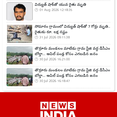
విద్యుత్ షాక్‌తో యువ రైతు మృతి
01 Aug 2026 12:18:35
సోమారం గ్రామంలో విద్యుత్ షాక్‌తో 7 గోర్లు మృతి..
రైతుకు రూ. లక్ష నష్టం
31 Jul 2026 09:11:38
తొర్రూరు మండలం మాటేడు గ్రామ స్టేజి వద్ద డీసీఎం
బోల్తా... ఆపిల్ పండ్ల కోసం ఎగబడిన జనం
30 Jul 2026 16:21:00
తొర్రూరు మండలం మాటేడు గ్రామ స్టేజి వద్ద డీసీఎం
బోల్తా... ఆపిల్ పండ్ల కోసం ఎగబడిన జనం
30 Jul 2026 16:18:47