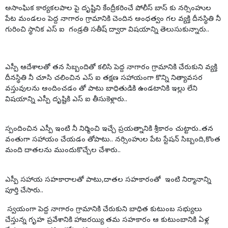
అసాంఘిక కార్యకలపాల పై దృష్టిని కేంద్రీకరించే పోలీస్ బాస్ కు నర్సింహుల
పేట మండలం పెద్ద నాగారం గ్రామానికి చెందిన అంధత్వం గల వ్యక్తి దీనస్థితి నీ
గురించి స్థానిక ఎస్ ఐ గండ్రతి సతీష్ ద్వారా విషయాన్ని తెలుసుకున్నారు..
ఎస్పీ ఆదేశాలతో తన సిబ్బందితో కలిసి పెద్ద నాగారం గ్రామానికి చేరుకుని వ్యక్తి
దీనస్థితి నీ చూసి చలించిన ఎస్ ఐ తక్షణ సహాయంగా కొన్ని నిత్యావసర
వస్తువులను అందించడం తో పాటు బాధితుడికి ఉండటానికి ఇల్లు లేని
విషయాన్ని ఎస్పీ దృష్టికి ఎస్ ఐ తీసుకెళ్లారు..
స్పందించిన ఎస్పీ ఇంటి నీ నిర్మించి ఇచ్చే ప్రయత్నానికి శ్రీకారం చుట్టారు..తన
వంతుగా సహాయం చేయడం తోపాటు.. నర్సింహుల పేట స్టేషన్ సిబ్బంది,కొంత
మంది దాతలను ముందుకొచ్చేల చేశారు..
ఎస్పీ సహాయ సహకారాలతో పాటు,దాతల సహకారంతో ఇంటి నిర్మానాన్ని
పూర్తి చేసారు..
స్వయంగా పెద్ద నాగారం గ్రామానికి చేరుకుని బాధిత కుటుంబ సభ్యులు
చేస్తున్న గృహ ప్రవేశానికి హాజరయ్యి తమ సహకారం ఆ కుటుంబానికి ఏళ్ల