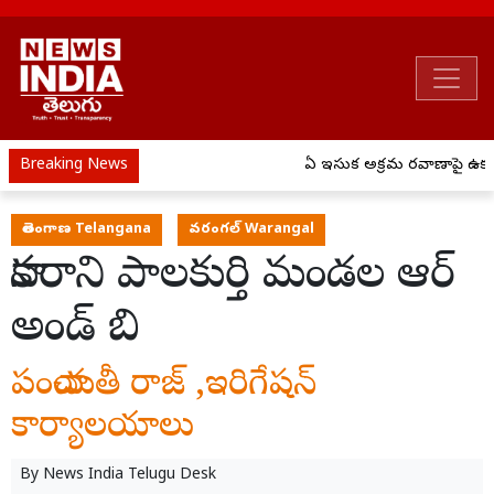
Breaking News
ఏపీ ఇసుక అక్రమ రవాణాపై ఉక్కుప
తెలంగాణ Telangana
వరంగల్ Warangal
కానరాని పాలకుర్తి మండల ఆర్
అండ్ బి
పంచాయతీ రాజ్ ,ఇరిగేషన్
కార్యాలయాలు
By
News India Telugu Desk