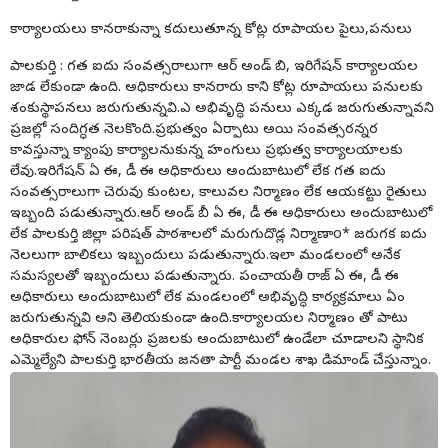
కార్యాలయలు కానరాకున్నా కదులుతూన్న కోట్ల రూపాయల పైలు,పనులు
పాలకుర్తి : గత ఐదు సంవత్సరాలుగా ఆర్ అండ్ బి, ఇరిగేషన్ కార్యాలయల
జాడ లేకుండా ఉంది. అధికారులు కానరారు కాని కోట్ల రూపాయలు పనులకు
శంకుస్థాపనలు జరుగుతున్నవి.ఎ అభివృద్ధి పనులు ఎక్కడ జరుగుతున్నావని
ప్రజల్లో సందిగ్ధత నెలకొంది.ప్రభుత్వం ఏర్పాటు అయి సంవత్సరన్నర
కావస్తున్నా క్యాంపు కార్యాలనుకున్న హంగులు ప్రభుత్వ కార్యాలయాలకు
లేవు.ఇరిగేషన్ ఏ ఈ, డీ ఈ అధికారులు అందుబాటులో లేక గత ఐదు
సంవత్సరాలుగా చెరువు కుంటల, కాలువల నిర్మాణం లేక ఆయకట్టు రైతులు
ఇబ్బంది పడుతున్నారు.ఆర్ అండ్ బీ ఏ ఈ, డీ ఈ అధికారులు అందుబాటులో
లేక పాలకుర్తి జిల్లా పరిషత్ పాఠశాలలో మరుగుదొడ్ల నిర్మాణాo* జరుగక ఐదు
నెలలుగా బాలికలు ఇబ్బందులు పడుతున్నారు.ఇలా మండలంలో అనేక
సమస్యలతో ఇబ్బందులు పడుతున్నారు. పంచాయతీ రాజ్ ఏ ఈ, డీ ఈ
అధికారులు అందుబాటులో లేక మండలంలో అభివృద్ధి కార్యక్రమాలు ఏం
జరుగుతున్నవి అని తెలియకుండా ఉంది.కార్యాలయల నిర్మాణం తో పాటు
అధికారుల ఫోన్ నెంబర్లు ప్రజలకు అందుబాటులో ఉండేలా చూడాలని స్థానిక
ఎమ్మెల్యేని పాలకుర్తి భారతీయ జనతా పార్టీ మండల శాఖ డిమాండ్ చేస్తున్నాం.