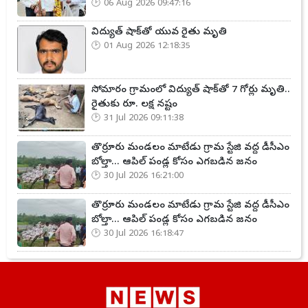
06 Aug 2026 09:47:16
విద్యుత్ షాక్‌తో యువ రైతు మృతి
01 Aug 2026 12:18:35
సోమారం గ్రామంలో విద్యుత్ షాక్‌తో 7 గోర్లు మృతి..
రైతుకు రూ. లక్ష నష్టం
31 Jul 2026 09:11:38
తొర్రూరు మండలం మాటేడు గ్రామ స్టేజి వద్ద డీసీఎం
బోల్తా... ఆపిల్ పండ్ల కోసం ఎగబడిన జనం
30 Jul 2026 16:21:00
తొర్రూరు మండలం మాటేడు గ్రామ స్టేజి వద్ద డీసీఎం
బోల్తా... ఆపిల్ పండ్ల కోసం ఎగబడిన జనం
30 Jul 2026 16:18:47