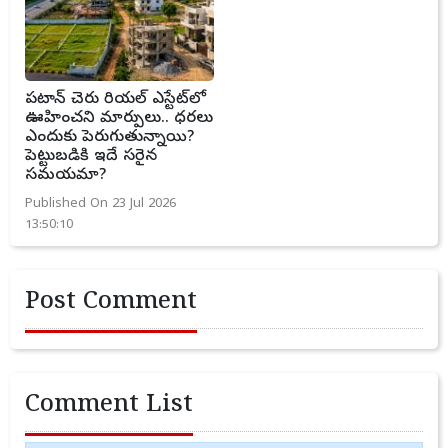
పటాన్ చెరు రియల్ ఎస్టేట్‌లో
ఊహించని మార్పులు.. ధరలు
ఎందుకు పెరుగుతున్నాయి?
పెట్టుబడికి ఇదే సరైన
సమయమా?
Published On 23 Jul 2026
13:50:10
Post Comment
Comment List