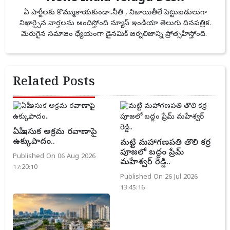
ఏ పార్టీలకు కొమ్ముకాయకుండా..నీతి , నిజాయితీలే పెట్టుబడులుగా
నిఖార్సైన వార్తలను అందిస్తోంది న్యూస్ ఇండియా తెలుగు దినపత్రిక.
మెరుగైన సమాజం ధ్యేయంగా డైనమిక్ జర్నలిజాన్ని ప్రోత్సహిస్తోంది.
Related Posts
ఏపీ ఇసుక అక్రమ రవాణాపై
ఉక్కుపాదం..
మట్టి మహాగణపతి తొలి కర్ర
పూజలో బద్దం ప్రేమ్
Published On 06 Aug 2026
మహేశ్వర్ రెడ్డి..
17:20:10
Published On 26 Jul 2026
13:45:16