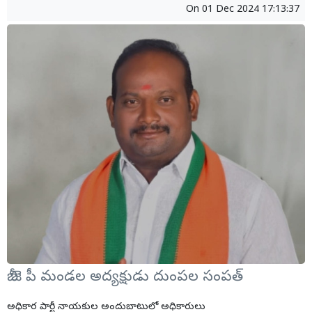
On
01 Dec 2024 17:13:37
బీ జె పీ మండల అద్యక్షుడు దుంపల సంపత్
అధికార పార్టీ నాయకుల అందుబాటులో అధికారులు