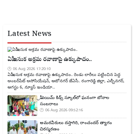
Latest News
ఏపీ ఇసుక అక్రమ రవాణాపై ఉక్కుపాదం..
06 Aug 2026 17:20:10
ఏపీ ఇసుక అక్రమ రవాణాపై ఉక్కుపాదం.. రెండు లారీలు పట్టించిన పెద్ద
అంబర్‌పేట్ అసోసియేషన్, ఆటోనగర్ జేఏసీ.. రంగారెడ్డి జిల్లా, ఎల్బీనగర్,
ఆగస్టు 6, న్యూస్ ఇండియా...
ప్రీ ఎయిమ్ కిడ్స్ స్కూల్‌లో ఘనంగా బోనాల
సంబరాలు
06 Aug 2026 09:52:16
అమరవీరులు దస్తాగిరి, రాంచందర్ త్యాగం
చిరస్మరణం