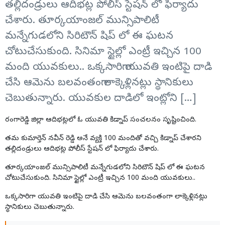
తల్లిదండ్రులు ఆదిభట్ల పోలీస్ స్టేషన్ లో ఫిర్యాదు
చేశారు. తూర్కయాంజల్ మున్సిపాలిటీ
మన్నేగుడలోని సిరిటౌన్ షిప్ లో ఈ ఘటన
చోటుచేసుకుంది. సినిమా స్టైల్లో ఎంట్రీ ఇచ్చిన 100
మంది యువకులు.. ఒక్కసారిగా యువతి ఇంటిపై దాడి
చేసి ఆమెను బలవంతంగా లాక్కెళ్లినట్లు స్థానికులు
చెబుతున్నారు. యువకుల దాడిలో ఇంట్లోని […]
రంగారెడ్డి జిల్లా ఆదిభట్లలో ఓ
యువతి కిడ్నాప్
సంచలనం సృష్టించింది.
తమ కుమార్తెన్ నవీన్ రెడ్డి అనే వ్యక్తి 100 మందితో వచ్చి కిడ్నాప్ చేశారని
తల్లిదండ్రులు ఆదిభట్ల పోలీస్ స్టేషన్ లో ఫిర్యాదు చేశారు.
తూర్కయాంజల్ మున్సిపాలిటీ మన్నేగుడలోని సిరిటౌన్ షిప్ లో ఈ ఘటన
చోటుచేసుకుంది. సినిమా స్టైల్లో ఎంట్రీ ఇచ్చిన 100 మంది యువకులు..
ఒక్కసారిగా యువతి ఇంటిపై దాడి చేసి ఆమెను బలవంతంగా లాక్కెళ్లినట్లు
స్థానికులు చెబుతున్నారు.