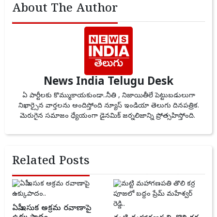
About The Author
News India Telugu Desk
ఏ పార్టీలకు కొమ్ముకాయకుండా..నీతి , నిజాయితీలే పెట్టుబడులుగా
నిఖార్సైన వార్తలను అందిస్తోంది న్యూస్ ఇండియా తెలుగు దినపత్రిక.
మెరుగైన సమాజం ధ్యేయంగా డైనమిక్ జర్నలిజాన్ని ప్రోత్సహిస్తోంది.
Related Posts
ఏపీ ఇసుక అక్రమ రవాణాపై