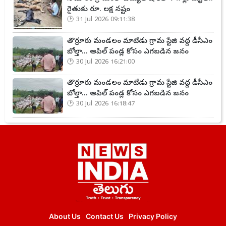
రైతుకు రూ. లక్ష నష్టం
31 Jul 2026 09:11:38
తొర్రూరు మండలం మాటేడు గ్రామ స్టేజి వద్ద డీసీఎం
బోల్తా... ఆపిల్ పండ్ల కోసం ఎగబడిన జనం
30 Jul 2026 16:21:00
తొర్రూరు మండలం మాటేడు గ్రామ స్టేజి వద్ద డీసీఎం
బోల్తా... ఆపిల్ పండ్ల కోసం ఎగబడిన జనం
30 Jul 2026 16:18:47
About Us
Contact Us
Privacy Policy