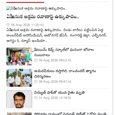
ఏపీ ఇసుక అక్రమ రవాణాపై ఉక్కుపాదం..
06 Aug 2026 17:20:10
ఏపీ ఇసుక అక్రమ రవాణాపై ఉక్కుపాదం.. రెండు లారీలు పట్టించిన పెద్ద
అంబర్‌పేట్ అసోసియేషన్, ఆటోనగర్ జేఏసీ.. రంగారెడ్డి జిల్లా, ఎల్బీనగర్,
ఆగస్టు 6, న్యూస్ ఇండియా...
ప్రీ ఎయిమ్ కిడ్స్ స్కూల్‌లో ఘనంగా బోనాల
సంబరాలు
06 Aug 2026 09:52:16
అమరవీరులు దస్తాగిరి, రాంచందర్ త్యాగం
చిరస్మరణం
06 Aug 2026 09:47:16
విద్యుత్ షాక్‌తో యువ రైతు మృతి
01 Aug 2026 12:18:35
సోమారం గ్రామంలో విద్యుత్ షాక్‌తో 7 గోర్లు మృతి..