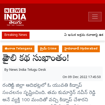
Breaking News
ఏపీ ఇసుక అక్రమ రవాణాపై ఉక్కు
తెలంగాణ Telangana
క్రైమ్ Crime
హైదరాబాద్ Hyderabad
వైశాలి కథ సుఖాంతం!
By
News India Telugu Desk
On
09 Dec 2022 17:45:50
రంగారెడ్డి జిల్లా ఆదిభట్లలో ఓ యువతి కిడ్నాప్
సంచలనం సృష్టించింది. తమ కుమార్తెన్ నవీన్ రెడ్డి
అనే వ్యక్తి 100 మందితో వచ్చి కిడ్నాప్ చేశారని