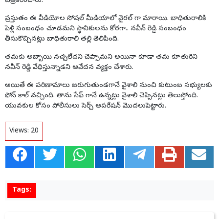
చిత్రీకరించారు.
ప్రస్తుతం ఈ వీడియోల సోషల్ మీడియాలో వైరల్ గా మారాయి. బాధితురాలికి
పెళ్లి సంబంధం చూడమని స్థానికులను కోరగా.. నవీన్ రెడ్డి సంబంధం
తీసుకొచ్చినట్లు బాధితురాలి తల్లి తెలిపింది.
తమకు అబ్బాయి నచ్చలేదని చెప్పామని అయినా కూడా తమ కూతురిని
నవీన్ రెడ్డి వేధిస్తున్నాడని ఆవేదన వ్యక్తం చేశారు.
అయితే ఈ పరిణామాలు జరుగుతుండగానే వైశాలి నుంచి కుటుంబ సభ్యులకు
ఫోన్ కాల్ వచ్చింది. తాను సేఫ్ గానే ఉన్నట్లు వైశాలి చెప్పినట్లు తెలుస్తోంది.
యువకుల కోసం పోలీసులు సెర్చ్ ఆపరేషన్ మొదలుపెట్టారు.
Views:
20
Tags: