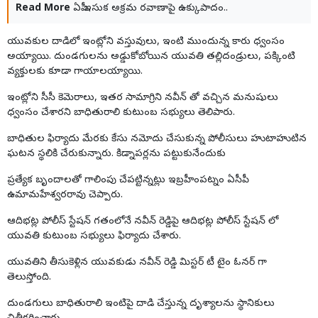
Read More
ఏపీ ఇసుక అక్రమ రవాణాపై ఉక్కుపాదం..
యువకుల దాడిలో ఇంట్లోని వస్తువులు, ఇంటి ముందున్న కారు ధ్వంసం
అయ్యాయి. దుండగులను అడ్డుకోబోయిన యువతి తల్లిదండ్రులు, పక్కింటి
వ్యక్తులకు కూడా గాయాలయ్యాయి.
ఇంట్లోని సీసీ కెమెరాలు, ఇతర సామాగ్రిని నవీన్ తో వచ్చిన మనుషులు
ధ్వంసం చేశారని బాధితురాలి కుటుంబ సభ్యులు తెలిపారు.
బాధితుల ఫిర్యాదు మేరకు కేసు నమోదు చేసుకున్న పోలీసులు హుటాహుటిన
ఘటన స్థలికి చేరుకున్నారు. కిడ్నాపర్లను పట్టుకునేందుకు
ప్రత్యేక బృందాలతో గాలింపు చేపట్టిన్నట్లు ఇబ్రహీంపట్నం ఏసీపీ
ఉమామహేశ్వరరావు చెప్పారు.
ఆదిభట్ల పోలీస్ స్టేషన్ గతంలోనే నవీన్ రెడ్డిపై ఆదిభట్ల పోలీస్ స్టేషన్ లో
యువతి కుటుంబ సభ్యులు ఫిర్యాదు చేశారు.
యువతిని తీసుకెళ్లిన యువకుడు నవీన్ రెడ్డి మిస్టర్ టీ టైం ఓనర్ గా
తెలుస్తోంది.
దుండగులు బాధితురాలి ఇంటిపై దాడి చేస్తున్న దృశ్యాలను స్థానికులు