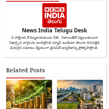
News India Telugu Desk
ఏ పార్టీలకు కొమ్ముకాయకుండా..నీతి , నిజాయితీలే పెట్టుబడులుగా
నిఖార్సైన వార్తలను అందిస్తోంది న్యూస్ ఇండియా తెలుగు దినపత్రిక.
మెరుగైన సమాజం ధ్యేయంగా డైనమిక్ జర్నలిజాన్ని ప్రోత్సహిస్తోంది.
Related Posts