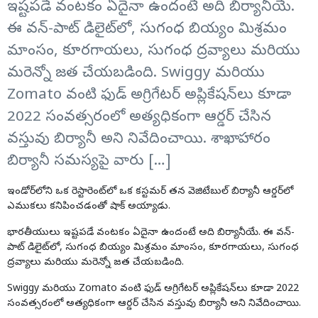
ఇష్టపడే వంటకం ఏదైనా ఉందంటే అది బిర్యానీయే.
ఈ వన్-పాట్ డిలైట్‌లో, సుగంధ బియ్యం మిశ్రమం
మాంసం, కూరగాయలు, సుగంధ ద్రవ్యాలు మరియు
మరెన్నో జత చేయబడింది. Swiggy మరియు
Zomato వంటి ఫుడ్ అగ్రిగేటర్ అప్లికేషన్‌లు కూడా
2022 సంవత్సరంలో అత్యధికంగా ఆర్డర్ చేసిన
వస్తువు బిర్యానీ అని నివేదించాయి. శాఖాహారం
బిర్యానీ సమస్యపై వారు […]
ఇండోర్‌లోని ఒక రెస్టారెంట్‌లో ఒక కస్టమర్ తన వెజిటేబుల్
బిర్యానీ
ఆర్డర్‌లో
ఎముకలు కనిపించడంతో షాక్ అయ్యాడు.
భారతీయులు ఇష్టపడే వంటకం ఏదైనా ఉందంటే అది
బిర్యానీ
యే. ఈ వన్-
పాట్ డిలైట్‌లో, సుగంధ బియ్యం మిశ్రమం మాంసం, కూరగాయలు, సుగంధ
ద్రవ్యాలు మరియు మరెన్నో జత చేయబడింది.
Swiggy మరియు Zomato వంటి ఫుడ్ అగ్రిగేటర్ అప్లికేషన్‌లు కూడా 2022
సంవత్సరంలో అత్యధికంగా ఆర్డర్ చేసిన వస్తువు
బిర్యానీ
అని నివేదించాయి.