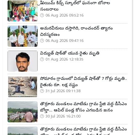
ప్రీ ఎయిమ్ కిడ్స్ స్కూల్‌లో ఘనంగా బోనాల
సంబరాలు
06 Aug 2026 09:52:16
అమరవీరులు దస్తాగిరి, రాంచందర్ త్యాగం
చిరస్మరణం
06 Aug 2026 09:47:16
విద్యుత్ షాక్‌తో యువ రైతు మృతి
01 Aug 2026 12:18:35
సోమారం గ్రామంలో విద్యుత్ షాక్‌తో 7 గోర్లు మృతి..
రైతుకు రూ. లక్ష నష్టం
31 Jul 2026 09:11:38
తొర్రూరు మండలం మాటేడు గ్రామ స్టేజి వద్ద డీసీఎం
బోల్తా... ఆపిల్ పండ్ల కోసం ఎగబడిన జనం
30 Jul 2026 16:21:00
తొర్రూరు మండలం మాటేడు గ్రామ స్టేజి వద్ద డీసీఎం