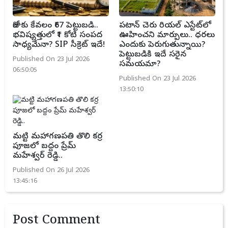
రోజుకు కేవలం ₹67 పెట్టుబడి..
పటాన్ చెరు రియల్ ఎస్టేట్‌లో
భవిష్యత్తులో ₹1 కోటి సంపద
ఊహించని మార్పులు.. ధరలు
సాధ్యమేనా? SIP సీక్రెట్ ఇదే!
ఎందుకు పెరుగుతున్నాయి?
పెట్టుబడికి ఇదే సరైన
Published On 23 Jul 2026
సమయమా?
06:50:05
Published On 23 Jul 2026
13:50:10
మట్టి మహాగణపతి తొలి కర్ర
పూజలో బద్దం ప్రేమ్
మహేశ్వర్ రెడ్డి..
Published On 26 Jul 2026
13:45:16
Post Comment