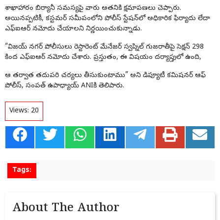
శాఖాహారం
బిర్యానీ
సమస్యపై వారు అతనికి క్షమాపణలు చెప్పారు.
అయినప్పటికీ, కస్టమర్ సమీపంలోని పోలీస్ స్టేషన్‌లో అధికారిక ఫిర్యాదు లేదా
ఎఫ్‌ఐఆర్ నమోదు చేయాలని నిర్ణయించుకున్నాడు.
“విజయ్ నగర్ పోలీసులు రెస్టారెంట్ మేనేజర్ స్వప్నిల్ గుజరాతీపై సెక్షన్ 298
కింద ఎఫ్ఐఆర్ నమోదు చేశారు. ప్రస్తుతం, ఈ విషయం దర్యాప్తులో ఉంది,
ఆ తర్వాత తదుపరి చర్యలు తీసుకుంటాము” అని డిప్యూటీ కమిషనర్ ఆఫ్
పోలీస్, సంపత్ ఉపాధ్యాయ్ ANIకి తెలిపారు.
Views:
20
Tags:
About The Author