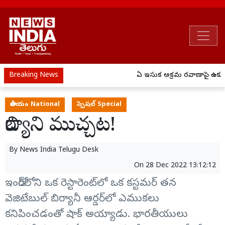
Breaking News
ఏపీ ఇసుక అక్రమ రవాణాపై ఉక్కు
జాతీయం National
స్పెషల్ Special
బిర్యాని ముచ్చట!
By
News India Telugu Desk
On
28 Dec 2022 13:12:12
ఇండోర్‌లోని ఒక రెస్టారెంట్‌లో ఒక కస్టమర్ తన
వెజిటేబుల్ బిర్యానీ ఆర్డర్‌లో ఎముకలు
కనిపించడంతో షాక్ అయ్యాడు. భారతీయులు