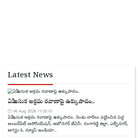
Latest News
ఏపీ ఇసుక అక్రమ రవాణాపై ఉక్కుపాదం..
06 Aug 2026 17:20:10
ఏపీ ఇసుక అక్రమ రవాణాపై ఉక్కుపాదం.. రెండు లారీలు పట్టించిన పెద్ద
అంబర్‌పేట్ అసోసియేషన్, ఆటోనగర్ జేఏసీ.. రంగారెడ్డి జిల్లా, ఎల్బీనగర్,
ఆగస్టు 6, న్యూస్ ఇండియా...