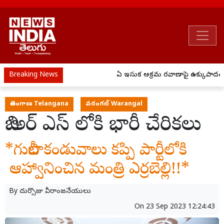
Breaking News
ఏపీ ఇసుక అక్రమ రవాణాపై ఉక్కుపాదం..
తెలంగాణ Telangana
వరంగల్ Warangal
బి అర్ ఎస్ లోకి భారీ చేరికలు
*గులాబీ కండువాలు కప్పి పార్టీలోకి
ఆహ్వానించిన మంత్రి ఎర్రబెల్లి!!*
By
దుర్సొజు వీరాంజనేయులు
On
23 Sep 2023 12:24:43