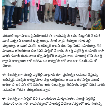
వరంగల్ జిల్లా పాలకుర్తి నియోజకవర్గం రాయపర్తి మండల కేంద్రానికి చెందిన
మాజీ సర్పంచ్ అయిత ఉప్పలయ్య, మాజీ వార్డు సభ్యులు గూడపల్లి
మల్లయ్య, అయిత శంకర్, అంబేద్కర్ కాలనీ కుల పెద్ద పేరని యాకయ్య, గౌరీ
సాయిలు తదితరులు బిఆర్ఎస్ పార్టీలో చేరారు. మంత్రి ఎర్రబెల్లి దయాకర్ రావు
వారికి గులాబీ కండువాలు కప్పి పార్టీలోకి ఆహ్వానించారు. పాలకుర్తి లోని మంత్రి
క్యాంప్ కార్యాలయంలో జరిగిన ఒక కార్యక్రమంలో వారంతా బి.ఆర్.ఎస్ లో
చేరారు.
ఈ సంధర్భంగా మంత్రి ఎర్రబెల్లి మాట్లాడుతూ, ప్రభుత్వం అమలు చేస్తున్న
అభివృద్ధి, సంక్షేమ కార్యక్రమాల పట్ల ఆకర్షితులు అయి ఇతర పార్టీల నుండి
భారీగా బి అర్ ఎస్ లోకి చేరికలు జరుగుతున్నట్లు తెలిపారు. పార్టీలో చేరిన వారికి
సముచిత గౌరవం దక్కుతుందన్నారు.
ఈ సందర్భంగా పార్టీలో చేరిన నాయకులు మాట్లాడుతూ, మంత్రి ఎర్రబెల్లి
దయాకర్ రావు గారి నాయకత్వంలో పాలకుర్తి నియోజకవర్గంలో జరుగుతున్న