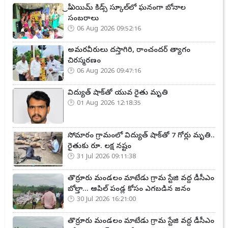
ప్రీ ఎయిమ్ కిడ్స్ స్కూల్‌లో ఘనంగా బోనాల
సంబరాలు
06 Aug 2026 09:52:16
అమరవీరులు దస్తాగిరి, రాంచందర్ త్యాగం
చిరస్మరణం
06 Aug 2026 09:47:16
విద్యుత్ షాక్‌తో యువ రైతు మృతి
01 Aug 2026 12:18:35
సోమారం గ్రామంలో విద్యుత్ షాక్‌తో 7 గోర్లు మృతి..
రైతుకు రూ. లక్ష నష్టం
31 Jul 2026 09:11:38
తొర్రూరు మండలం మాటేడు గ్రామ స్టేజి వద్ద డీసీఎం
బోల్తా... ఆపిల్ పండ్ల కోసం ఎగబడిన జనం
30 Jul 2026 16:21:00
తొర్రూరు మండలం మాటేడు గ్రామ స్టేజి వద్ద డీసీఎం