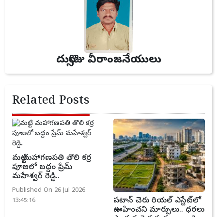
దుర్సొజు వీరాంజనేయులు
Related Posts
మట్టి మహాగణపతి తొలి కర్ర
పూజలో బద్దం ప్రేమ్
మహేశ్వర్ రెడ్డి..
Published On 26 Jul 2026
పటాన్ చెరు రియల్ ఎస్టేట్‌లో
13:45:16
ఊహించని మార్పులు.. ధరలు