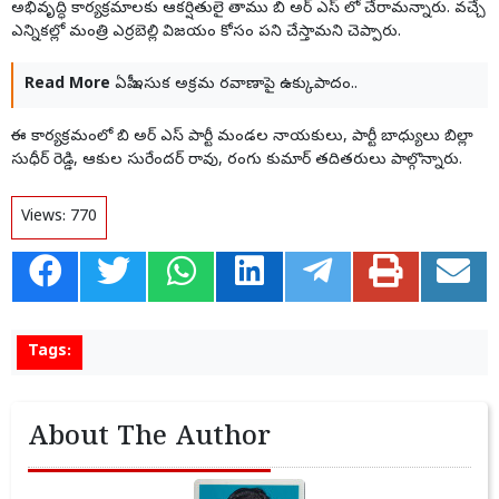
అభివృద్ధి కార్యక్రమాలకు ఆకర్షితులై తాము బి అర్ ఎస్ లో చేరామన్నారు. వచ్చే
ఎన్నికల్లో మంత్రి ఎర్రబెల్లి విజయం కోసం పని చేస్తామని చెప్పారు.
Read More
ఏపీ ఇసుక అక్రమ రవాణాపై ఉక్కుపాదం..
ఈ కార్యక్రమంలో బి అర్ ఎస్ పార్టీ మండల నాయకులు, పార్టీ బాధ్యులు బిల్లా
సుధీర్ రెడ్డి, ఆకుల సురేందర్ రావు, రంగు కుమార్ తదితరులు పాల్గొన్నారు.
Views:
770
Tags:
About The Author