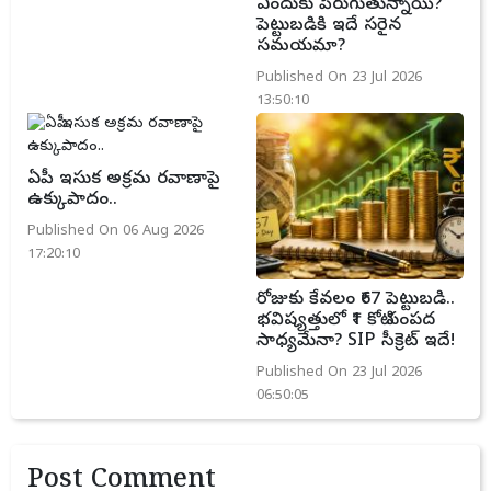
ఎందుకు పెరుగుతున్నాయి?
పెట్టుబడికి ఇదే సరైన
సమయమా?
Published On 23 Jul 2026
13:50:10
ఏపీ ఇసుక అక్రమ రవాణాపై
ఉక్కుపాదం..
Published On 06 Aug 2026
17:20:10
రోజుకు కేవలం ₹67 పెట్టుబడి..
భవిష్యత్తులో ₹1 కోటి సంపద
సాధ్యమేనా? SIP సీక్రెట్ ఇదే!
Published On 23 Jul 2026
06:50:05
Post Comment