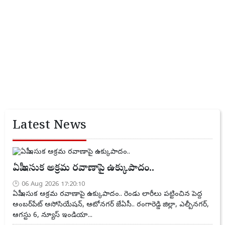
Latest News
ఏపీ ఇసుక అక్రమ రవాణాపై ఉక్కుపాదం..
06 Aug 2026 17:20:10
ఏపీ ఇసుక అక్రమ రవాణాపై ఉక్కుపాదం.. రెండు లారీలు పట్టించిన పెద్ద
అంబర్‌పేట్ అసోసియేషన్, ఆటోనగర్ జేఏసీ.. రంగారెడ్డి జిల్లా, ఎల్బీనగర్,
ఆగస్టు 6, న్యూస్ ఇండియా...